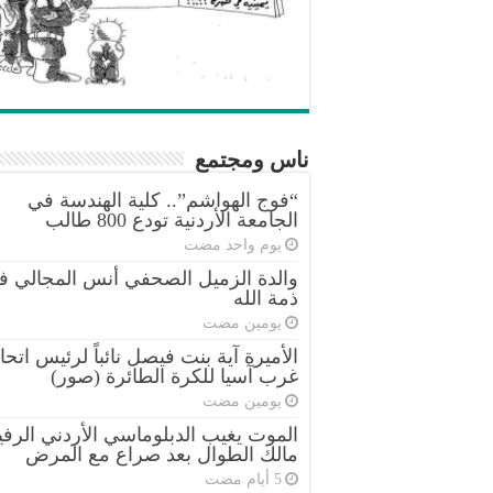
ناس ومجتمع
“فوج الهواشم”.. كلية الهندسة في
الجامعة الأردنية تودع 800 طالب
‏يوم واحد مضت
والدة الزميل الصحفي أنس المجالي ف
ذمة الله
‏يومين مضت
الأميرة آية بنت فيصل نائباً لرئيس اتحا
غرب آسيا للكرة الطائرة (صور)
‏يومين مضت
الموت يغيب الدبلوماسي الأردني الرفي
مالك الطوال بعد صراع مع المرض