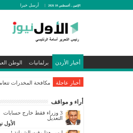
أرسل خبرا
الإثنين , أغسطس 10 2026
أخبار الأردن
برلمانيات
الوطن الع
أخبار عاجلة
مكافحة المخدرات تتعامل مع 121 قضية
أراء و مواقف
3 وزراء فقط خارج حسابات
التعديل
الأول ني
ليس هذا وقت الشماتة !