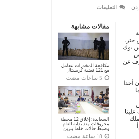
على
ردن
التعليقات
داودية
يستغرب
مقالات مشابهة
ويستهجن
ة
ويستنكر
 حتر.
تغييبه
س بوك
عن
س
لجنة
عرف عن
تأبين
مكافحة المخدرات تتعامل
حتر
مع 121 قضية كريستال
مغلقة
ن أحدا
ا
ص
علينا
ملك
السعايدة: إغلاق 12 محطة
محروقات منذ بداية العام
وضبط حالات خلط بنزين