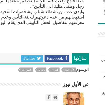
خطأ فادح وقعت فيه اللجنه التحضيريه عندما لم 
رجل وطني مثلك الى التأبين” .
وابدى عدد من نشطاء شباب وشخصيات الفحي
استهجانهم من عدم دعوتهم للجنة التأبين وعدم
معرفتهم بتفاصيل الحفل التأبيني الذي يقام اليو
Twitter
Facebook
شاركها
ي
الوسوم
الأول نيوز
الاردن
داودية
ناهض حتر
د
عن الأول نيوز
ع