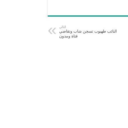
التالي
النائب طهبوب تسجن شاب وتقاضي
فتاة ومدون