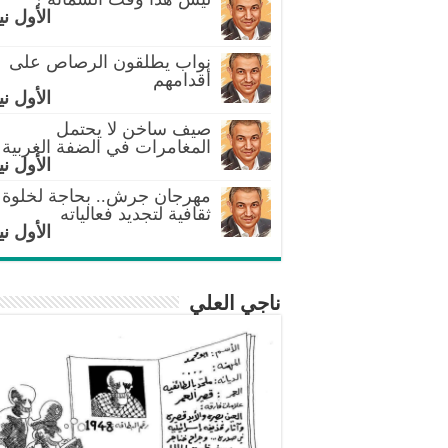
الأول ني
نواب يطلقون الرصاص على
أقدامهم
الأول ني
صيف ساخن لا يحتمل
المغامرات في الضفة الغربية
الأول ني
مهرجان جرش.. بحاجة لخلوة
ثقافية لتجديد فعالياته
الأول ني
ناجي العلي