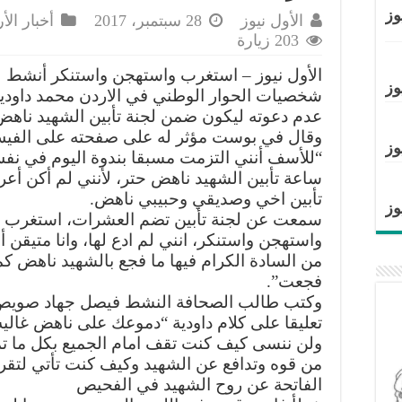
وز
الأول نيوز
28 سبتمبر، 2017
أخبار الأ
203 زيارة
الأول نيوز – استغرب واستهجن واستنكر أنشط
وز
شخصيات الحوار الوطني في الاردن محمد داودي
عدم دعوته ليكون ضمن لجنة تأبين الشهيد ناهض
وقال في بوست مؤثر له على صفحته على الفي
وز
“للأسف أنني التزمت مسبقا بندوة اليوم في نف
ساعة تأبين الشهيد ناهض حتر، لأنني لم أكن أ
تأبين اخي وصديقي وحبيبي ناهض.
وز
سمعت عن لجنة تأبين تضم العشرات، استغرب
واستهجن واستنكر، انني لم ادع لها، وانا متيقن أ
من السادة الكرام فيها ما فجع بالشهيد ناهض كم
فجعت”.
وكتب طالب الصحافة النشط فيصل جهاد صوي
تعليقا على كلام داودية “دموعك على ناهض غاليه 
ولن ننسى كيف كنت تقف امام الجميع بكل ما ت
من قوه وتدافع عن الشهيد وكيف كنت تأتي لتقرأ
الفاتحة عن روح الشهيد في الفحيص