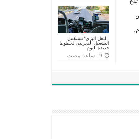
تدع
ص
م.
“النقل البري” تستكمل
التشغيل التجريبي لخطوط
جديدة اليوم