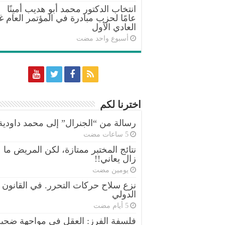
انتخاب الدكتور محمد أبو هديب أمينًا
عامًا لحزب مبادرة في المؤتمر العام غ
العادي الأول
‏أسبوع واحد مضت
اخترنا لكم
رسالة من “الجنرال” إلى محمد داودية
نتائج المختبر ممتازة، لكن المريض ما
زال يعاني!!
‏يومين مضت
نزع سلاح حركات التحرر. في القانون
الدولي
فلسفة الفرز: العقل في مواجهة ضجي