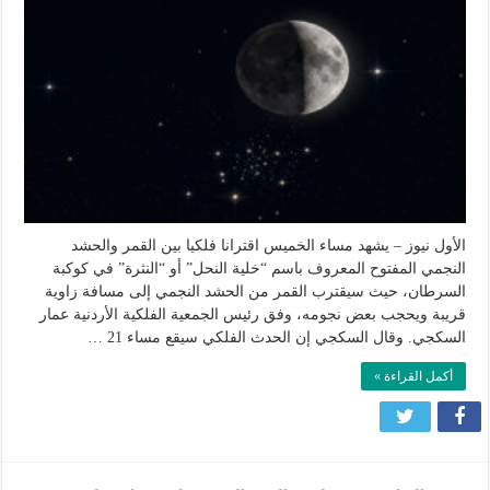
الفلكية
الأردنية:
القمر
يحجب
بعض
نجوم
“النثرة”
مساء
الخميس
مغلقة
الأول نيوز – يشهد مساء الخميس اقترانا فلكيا بين القمر والحشد
النجمي المفتوح المعروف باسم “خلية النحل” أو “النثرة” في كوكبة
السرطان، حيث سيقترب القمر من الحشد النجمي إلى مسافة زاوية
قريبة ويحجب بعض نجومه، وفق رئيس الجمعية الفلكية الأردنية عمار
السكجي. وقال السكجي إن الحدث الفلكي سيقع مساء 21 …
أكمل القراءة »