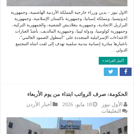
العالمي
مغلقة
الاول نيوز – يدين وزراء خارجية المملكة الأردنية الهاشمية، وجمهورية
إندونيسيا، ومملكة إسبانيا، وجمهورية باكستان الإسلامية، وجمهورية
البرازيل الاتحادية، وجمهورية بنغلاديش الشعبية، والجمهورية التركية،
وجمهورية كولومبيا، ودولة ليبيا، وجمهورية المالديف، بأشدّ العبارات
الاعتداءات الإسرائيلية المتجددة على “أسطول الصمود العالمي”،
باعتبارها مبادرة إنسانية مدنية سلمية تهدف إلى لفت انتباه المجتمع
الدولي …
أكمل القراءة »
الحكومة: صرف الرواتب ابتداء من يوم الأربعاء
الأول نيوز
18 مايو، 2026
أخبار الأردن
على
التعليقات
الحكومة:
صرف
الرواتب