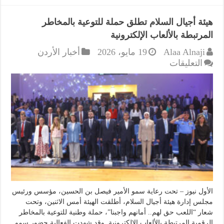
هيئة أجيال السلام تطلق حملة للتوعية بالمخاطر
المرتبطة بالألعاب الإلكترونية
Alaa Alnaji
19 مايو، 2026
أخبار الأردن
على
التعليقات
هيئة
أجيال
السلام
تطلق
حملة
للتوعية
بالمخاطر
المرتبطة
بالألعاب
الإلكترونية
مغلقة
الأول نيوز – تحت رعاية سمو الأمير فيصل بن الحسين، مؤسس ورئيس
مجلس إدارة هيئة أجيال السلام، أطلقت الهيئة أمس الاثنين، وتحت
شعار “اللعب حق لهم.. أمانهم واجبنا”، حملة وطنية للتوعية بالمخاطر
الرقمية المرتبطة بالألعاب الإلكترونية. وقد شهدت الفعالية حضور سمو