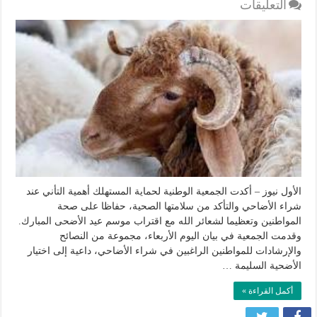
على
التعليقات
حماية
المستهلك
تؤكد
ضرورة
فحص
سلامة
الأضاحي
قبل
شرائها
مغلقة
الأول نيوز – أكدت الجمعية الوطنية لحماية المستهلك أهمية التأني عند
شراء الأضاحي والتأكد من سلامتها الصحية، حفاظا على صحة
المواطنين وتعظيما لشعائر الله مع اقتراب موسم عيد الأضحى المبارك.
وقدمت الجمعية في بيان اليوم الأربعاء، مجموعة من النصائح
والإرشادات للمواطنين الراغبين في شراء الأضاحي، داعية إلى اختيار
الأضحية السليمة …
أكمل القراءة »