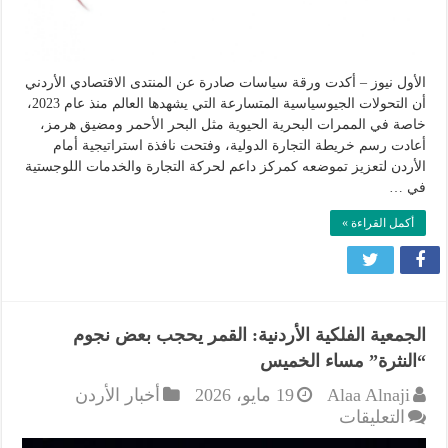
لمركز
إقليمي
داعم
للتجارة
الأول نيوز – أكدت ورقة سياسات صادرة عن المنتدى الاقتصادي الأردني
والخدمات
أن التحولات الجيوسياسية المتسارعة التي يشهدها العالم منذ عام 2023،
اللوجستية
خاصة في الممرات البحرية الحيوية مثل البحر الأحمر ومضيق هرمز،
مغلقة
أعادت رسم خريطة التجارة الدولية، وفتحت نافذة استراتيجية أمام
الأردن لتعزيز تموضعه كمركز داعم لحركة التجارة والخدمات اللوجستية
في …
أكمل القراءة »
الجمعية الفلكية الأردنية: القمر يحجب بعض نجوم
“النثرة” مساء الخميس
Alaa Alnaji
19 مايو، 2026
أخبار الأردن
على
التعليقات
الجمعية