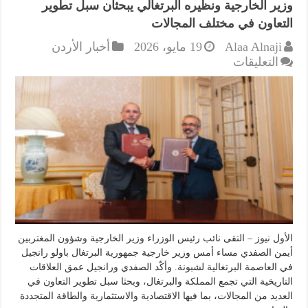
وزير الخارجية ونظيره البرتغالي يبحثان سبل تطوير
التعاون في مختلف المجالات
Alaa Alnaji
19 مايو، 2026
أخبار الأردن
على
التعليقات
وزير
الخارجية
ونظيره
البرتغالي
يبحثان
سبل
تطوير
التعاون
في
مختلف
المجالات
الأول نيوز – التقى نائب رئيس الوزراء وزير الخارجية وشؤون المغتربين
مغلقة
أيمن الصفدي مساء أمس وزير خارجية جمهورية البرتغال باولو رانجيل
في العاصمة البرتغالية لشبونة. وأكّد الصفدي ورانجيل عمق العلاقات
التاريخية التي تجمع المملكة والبرتغال، وبحثا سبل تطوير التعاون في
العديد من المجالات، بما فيها الاقتصادية والاستثمارية والطاقة المتجددة