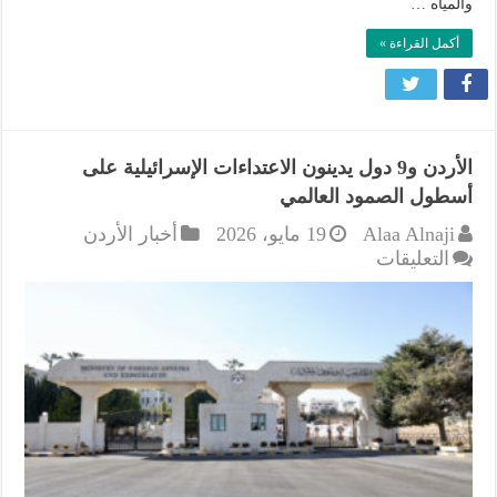
والمياه …
أكمل القراءة »
الأردن و9 دول يدينون الاعتداءات الإسرائيلية على
أسطول الصمود العالمي
Alaa Alnaji
19 مايو، 2026
أخبار الأردن
على
التعليقات
الأردن
و9
دول
يدينون
الاعتداءات
الإسرائيلية
على
أسطول
الصمود