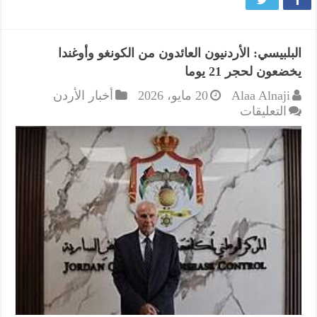
البلبيسي: الأردنيون العائدون من الكونغو وأوغندا
يخضعون لحجر 21 يوما
Alaa Alnaji
20 مايو، 2026
أخبار الأردن
على
التعليقات
البلبيسي:
الأردنيون
العائدون
من
الكونغو
وأوغندا
يخضعون
لحجر
21
يوما
مغلقة