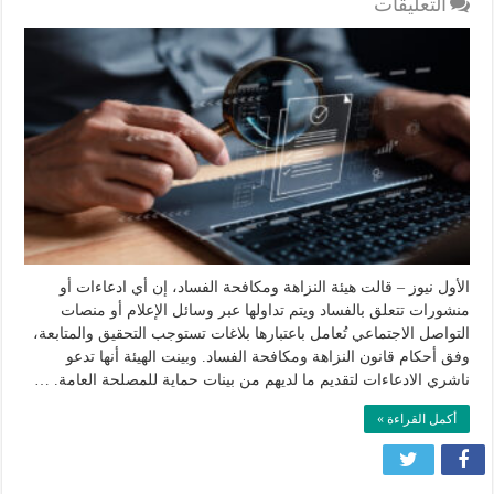
على
التعليقات
هيئة
النزاهة:
أي
ادعاءات
على
منصات
الإعلام
تعامل
بأنها
بلاغات
تستوجب
الأول نيوز – قالت هيئة النزاهة ومكافحة الفساد، إن أي ادعاءات أو
التحقيق
منشورات تتعلق بالفساد ويتم تداولها عبر وسائل الإعلام أو منصات
مغلقة
التواصل الاجتماعي تُعامل باعتبارها بلاغات تستوجب التحقيق والمتابعة،
وفق أحكام قانون النزاهة ومكافحة الفساد. وبينت الهيئة أنها تدعو
ناشري الادعاءات لتقديم ما لديهم من بينات حماية للمصلحة العامة. …
أكمل القراءة »