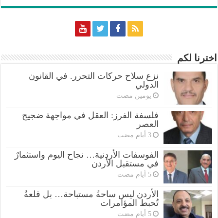
اخترنا لكم
نزع سلاح حركات التحرر. في القانون
الدولي
‏يومين مضت
فلسفة الفرز: العقل في مواجهة ضجيج
العصر
الفوسفات الأردنية… نجاح اليوم واستثمارٌ
في مستقبل الأردن
الأردن ليس ساحةً مستباحة… بل قلعةٌ
تُحبط المؤامرات