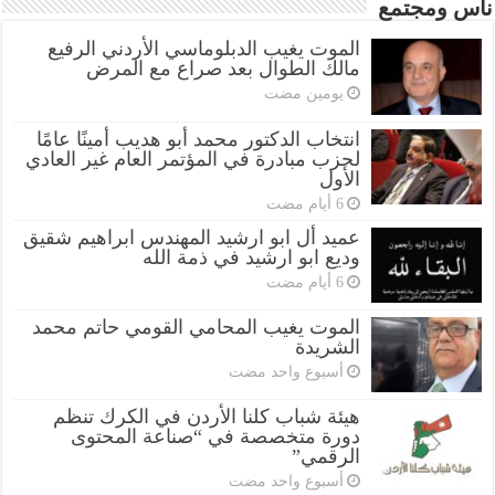
ناس ومجتمع
الموت يغيب الدبلوماسي الأردني الرفيع
مالك الطوال بعد صراع مع المرض
‏يومين مضت
انتخاب الدكتور محمد أبو هديب أمينًا عامًا
لحزب مبادرة في المؤتمر العام غير العادي
الأول
عميد أل ابو ارشيد المهندس ابراهيم شقيق
وديع ابو ارشيد في ذمة الله
الموت يغيب المحامي القومي حاتم محمد
الشريدة
‏أسبوع واحد مضت
هيئة شباب كلنا الأردن في الكرك تنظم
دورة متخصصة في “صناعة المحتوى
الرقمي”
‏أسبوع واحد مضت