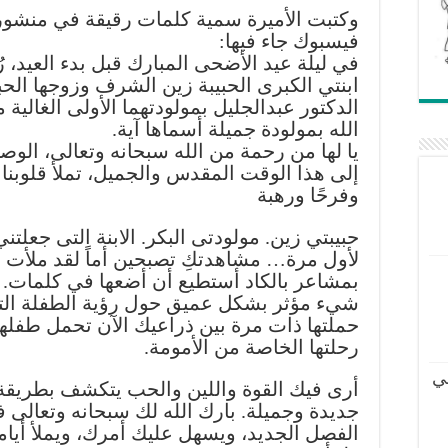
وكتبت الأميرة سمية كلمات رقيقة في منشو
فيسبوك جاء فيها:
في ليلة عيد الأضحى المبارك قبل بدء العيد، 
ابنتي الكبرى الحبيبة زين الشرف وزوجها الح
الدكتور عبدالجليل بمولودتهما الأولى الغالية م
الله بمولودة جميلة أسماها آية.
يا لها من رحمة من الله سبحانه وتعالى، الوص
إلى هذا الوقت المقدس والجميل، تملأ قلوبنا 
وفرحًا ورهبة
حبيبتي زين. مولودتى البكر. الابنة التى جعلتني 
لأول مرة… مشاهدتكِ تصبحين أماً لقد ملأت 
بمشاعر بالكاد أستطيع أن أضعها في كلمات. 
شيء مؤثر بشكل عميق حول رؤية الطفلة الت
حملتها ذات مرة بين ذراعيك الآن تحمل طفلها،
رحلتها الخاصة من الأمومة.
ي
أرى فيك القوة واللين والحب يتكشف بطريقة
جديدة وجميلة. بارك الله لك سبحانه وتعالى 
الفصل الجديد، ويسهل عليك أمرك، ويملأ أيا