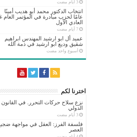
انتخاب الدكتور محمد أبو هديب أمينًا
عامًا لحزب مبادرة في المؤتمر العام غ
العادي الأول
عميد أل ابو ارشيد المهندس ابراهيم
شقيق وديع ابو ارشيد في ذمة الله
‏أسبوع واحد مضت
اخترنا لكم
نزع سلاح حركات التحرر. في القانون
الدولي
فلسفة الفرز: العقل في مواجهة ضجي
العصر