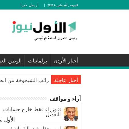
أرسل خبرا
السبت , أغسطس 8 2026
أخبار الأردن
برلمانيات
الوطن الع
أخبار عاجلة
راتب الشيخوخة من الضمان..
أراء و مواقف
3 وزراء فقط خارج حسابات
التعديل
الأول ني
ليس هذا وقت الشماتة !