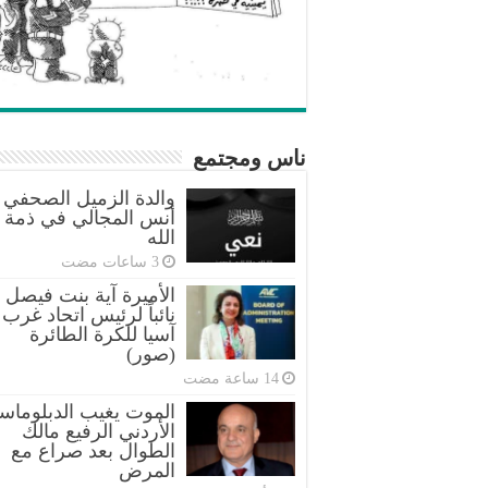
ناس ومجتمع
والدة الزميل الصحفي
أنس المجالي في ذمة
الله
الأميرة آية بنت فيصل
نائباً لرئيس اتحاد غرب
آسيا للكرة الطائرة
(صور)
الموت يغيب الدبلوماس
الأردني الرفيع مالك
الطوال بعد صراع مع
المرض