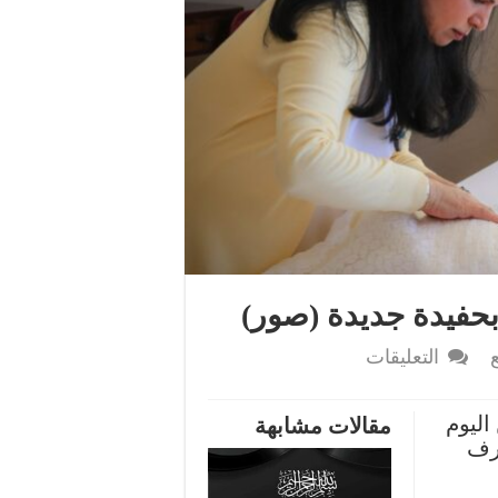
بحفيدة جديدة (صور)
على
التعليقات
الأميرة
سمية
اليوم
مقالات مشابهة
بنت
شرف
الحسن
ترزق