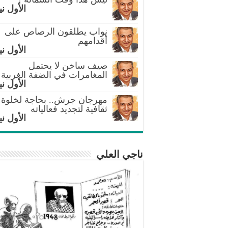
الأول ني
نواب يطلقون الرصاص على
أقدامهم
الأول ني
صيف ساخن لا يحتمل
المغامرات في الضفة الغربية
الأول ني
مهرجان جرش.. بحاجة لخلوة
ثقافية لتجديد فعالياته
الأول ني
ناجي العلي