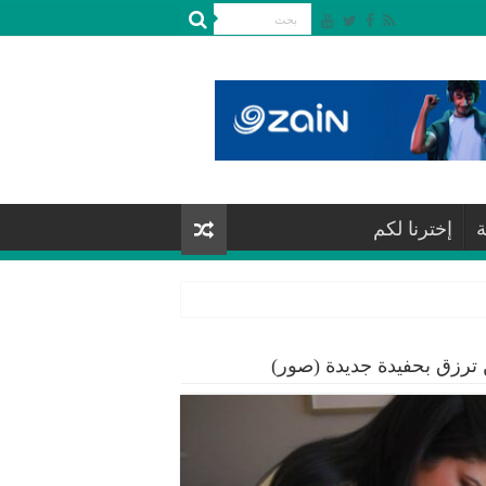
ة
إخترنا لكم
 ترزق بحفيدة جديدة (صور)