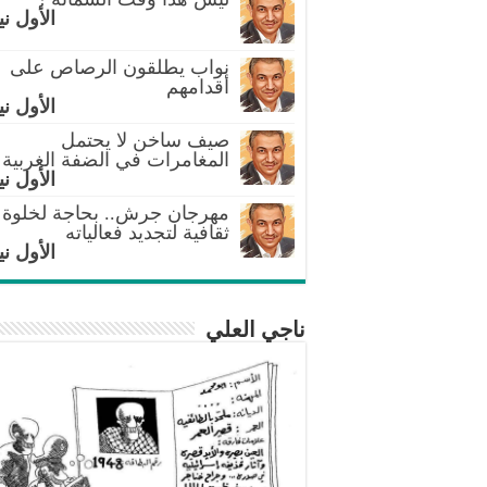
الأول ني
نواب يطلقون الرصاص على
أقدامهم
الأول ني
صيف ساخن لا يحتمل
المغامرات في الضفة الغربية
الأول ني
مهرجان جرش.. بحاجة لخلوة
ثقافية لتجديد فعالياته
الأول ني
ناجي العلي