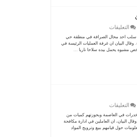
السوشيال
ميديا
مغلقة
على
التعليقات
القبض
ل سلب احد محال الصرافة في منطقة حي
على
. وقال البيان ان غرفة العمليات الرئيسة في
شخص
 مشبوه يحمل بيده سلاحا ناريا …
حاول
سلب
محل
صرافة
بعمان
مغلقة
على
التعليقات
ضبط
مخدرات في العاصمة وبحوزتهم كميات من
3
وقال البيان، ان العاملين في ادارة مكافحة
مروجين
لومات حول قيامهم ببيع وترويج المواد
للمخدرات