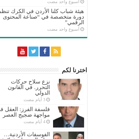
‏أسبوع واحد مضت
هيئة شباب كلنا الأردن في الكرك تنظم
دورة متخصصة في “صناعة المحتوى
الرقمي”
‏أسبوع واحد مضت
اخترنا لكم
نزع سلاح حركات
التحرر. في القانون
الدولي
فلسفة الفرز: العقل ف
مواجهة ضجيج العصر
الفوسفات الأردنية…