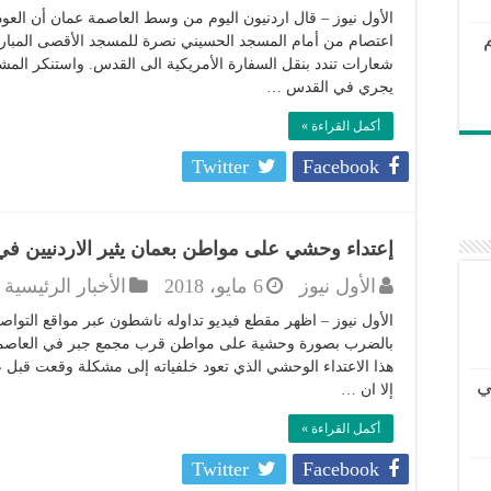
الأول نيوز – قال اردنيون اليوم من وسط العاصمة عمان أن ال
اعتصام من أمام المسجد الحسيني نصرة للمسجد الأقصى المبارك
شعارات تندد بنقل السفارة الأمريكية الى القدس. واستنكر الم
يجري في القدس …
أكمل القراءة »
Twitter
Facebook
إعتداء وحشي على مواطن بعمان يثير الاردنيين في
الأول نيوز
6 مايو، 2018
الأخبار الرئيسية
الأول نيوز – اظهر مقطع فيديو تداوله ناشطون عبر مواقع التو
بالضرب بصورة وحشية على مواطن قرب مجمع جبر في العاصمة 
هذا الاعتداء الوحشي الذي تعود خلفياته إلى مشكلة وقعت قبل ع
ي
إلا ان …
أكمل القراءة »
Twitter
Facebook