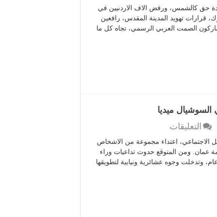
اردنيون
عودة حق كالشمس، ورفض الاف الاردنيين في
من
، قرارات تهويد المدينة المقدس، رافعين
أمام
شاركون الصمت العربي الرسمي، تجاه كل ما
"الحسيني":
العودة
حق
كالشمس
مغلقة
 السوشيال ميديا
على
التعليقات
إعتداء
اصل الاجتماعي، اعتداء مجموعة من الاشخاص
وحشي
عمان. ومن المتوقع حدوث تداعيات وراء
على
ام، وتدخلت وجوه عشائرية ونيابية لتطويقها
مواطن
بعمان
يثير
الاردنيين
في