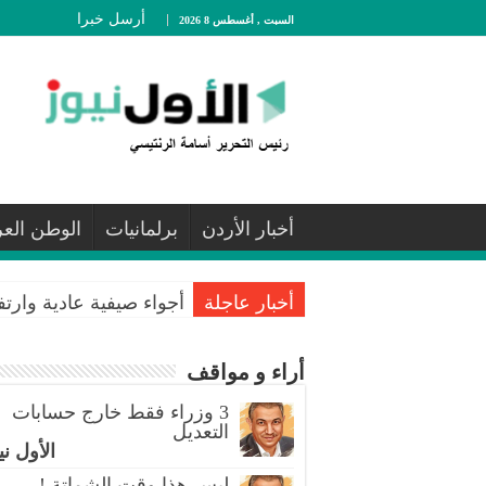
أرسل خبرا
السبت , أغسطس 8 2026
أخبار الأردن
برلمانيات
الوطن الع
أخبار عاجلة
أجواء صيفية عادية وارت
أراء و مواقف
3 وزراء فقط خارج حسابات
التعديل
الأول ني
ليس هذا وقت الشماتة !