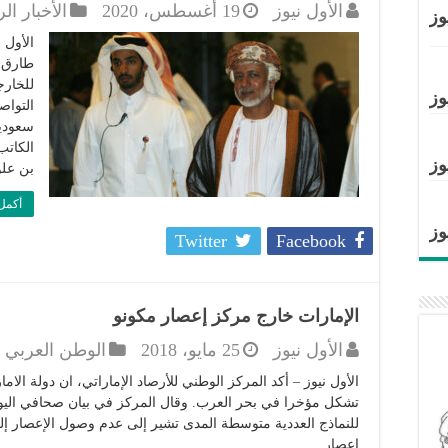
الأول نيوز
19 أغسطس، 2020
الأخبار ال
وز
الأول 
طارق ا
للخارج
وز
التواص
سعوديي
الكاتب
وز
بن علوي بعد
أكمل 
وز
Twitter
Facebook
الإمارات خارج مركز إعصار مكونو
الأول نيوز
25 مايو، 2018
الوطن العربي
الأول نيوز – أكد المركز الوطني للأرصاد الإماراتي، ان دولة الا
تشكل مؤخرا في بحر العرب. وقال المركز في بيان صحافي اليو
للنماذج العددية متوسطة المدى تشير إلى عدم وصول الإعصار إلى 
إعصار …