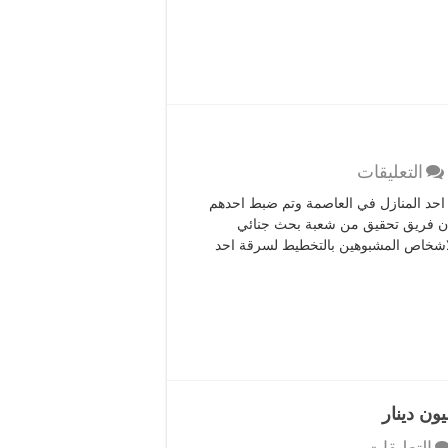
بعمان
مغلقة
على
التعليقات
احباط
 احد المنازل في العاصمة وتم ضبط احدهم
محاولة
ن ان فريق تحقيق من شعبة بحث جنائي
سرقة
الاشخاص المشبوهين بالتخطيط لسرقة احد
منزل
بعمان
مغلقة
على