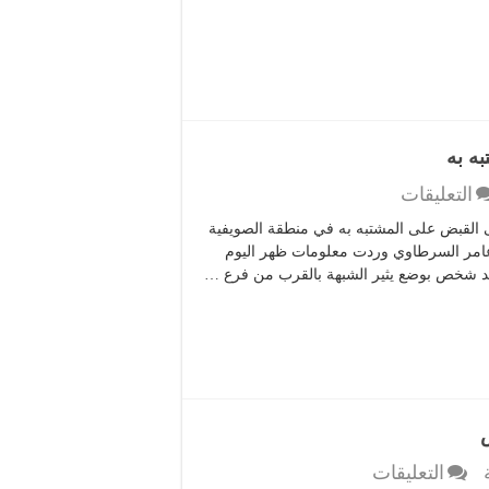
مكونو
مغلقة
ه به
على
التعليقات
احباط
ى القبض على المشتبه به في منطقة الصويفية
محاولة
م عامر السرطاوي وردت معلومات ظهر اليوم
سلب
جد شخص بوضع يثير الشبهة بالقرب من فرع …
بنك
بعمان
والقبض
على
المشتبه
به
مغلقة
على
التعليقات