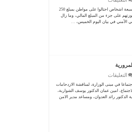
التعليقات
كشف
الأول نيوز – كشف البحث الجنائي في مديرية الأمن العام هوية سبعة اشخاص احتالوا على مواطن بمبلغ 250
هوية
تهم على جزء من المبلغ المالي، وما زال
7
مي الأمني في بيان اليوم الخميس، …
اشخاص
احتالوا
على
مواطن
بربع
مليون
دينار
لمرورية
مغلقة
على
التعليقات
وزير
اجتماعا في مبنى الوزارة، لمناقشة الازدحامات
الداخلية
اجتماع، امين عمان الدكتور يوسف الشواربة،
يرأس
ة الدكتور رائد العدوان، ومساعد مدير الامن
اجتماعا
لمناقشة
الازدحامات
المرورية
مغلقة