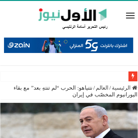
راتب الشيخوخة من الضمان.. الصبيحي يكشف الشروط والـ180 اشتراكاً
الرئيسية
/
العالم
/
نتنياهو: الحرب “لم تنتهِ بعد” مع بقاء
اليورانيوم المخصّب في إيران