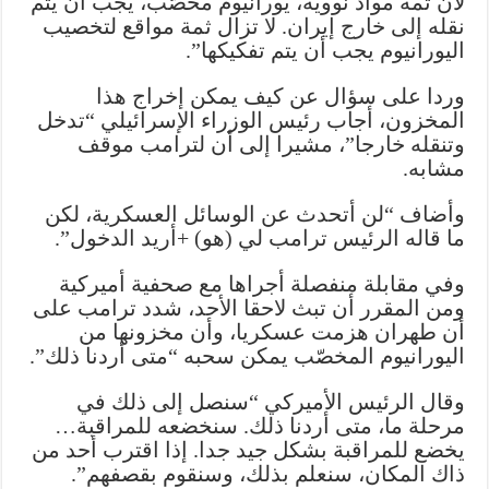
لأن ثمة مواد نووية، يورانيوم مخصّب، يجب أن يتم
في
نقله إلى خارج إيران. لا تزال ثمة مواقع لتخصيب
إيران
اليورانيوم يجب أن يتم تفكيكها”.
مغلقة
وردا على سؤال عن كيف يمكن إخراج هذا
المخزون، أجاب رئيس الوزراء الإسرائيلي “تدخل
وتنقله خارجا”، مشيرا إلى أن لترامب موقف
مشابه.
وأضاف “لن أتحدث عن الوسائل العسكرية، لكن
ما قاله الرئيس ترامب لي (هو) +أريد الدخول”.
وفي مقابلة منفصلة أجراها مع صحفية أميركية
ومن المقرر أن تبث لاحقا الأحد، شدد ترامب على
أن طهران هزمت عسكريا، وأن مخزونها من
اليورانيوم المخصّب يمكن سحبه “متى أردنا ذلك”.
وقال الرئيس الأميركي “سنصل إلى ذلك في
مرحلة ما، متى أردنا ذلك. سنخضعه للمراقبة…
يخضع للمراقبة بشكل جيد جدا. إذا اقترب أحد من
ذاك المكان، سنعلم بذلك، وسنقوم بقصفهم”.