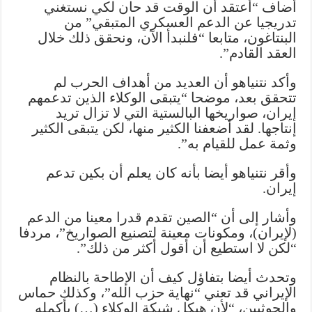
أضاف “أعتقد أن الوقت قد حان لكي نستغني
تدريجيا عن الدعم العسكري المتبقي” من
البنتاغون، متابعا “فلنبدأ الآن، ونحقق ذلك خلال
العقد القادم”.
وأكد نتنياهو أن العديد من أهداف الحرب لم
تتحقق بعد، موضحا “يتبقى الوكلاء الذين تدعمهم
إيران، صواريخها البالستية التي لا تزال تريد
إنتاجها. لقد أضعفنا الكثير منها، لكن يتبقى الكثير
وثمة عمل للقيام به”.
وأقر نتنياهو أيضا بأنه كان يعلم أن بكين تدعم
إيران.
وأشار إلى أن “الصين تقدم قدرا معينا من الدعم
(لإيران)، ومكونات معينة لتصنيع الصواريخ”، مردفا
“لكن لا استطيع أن أقول أكثر من ذلك”.
وتحدث أيضا بتفاؤل كيف أن الإطاحة بالنظام
الإيراني قد تعني “نهاية حزب الله”، وكذلك حماس
والحوثيين، “لأن هيكل شبكة الوكلاء (…) بأكمله