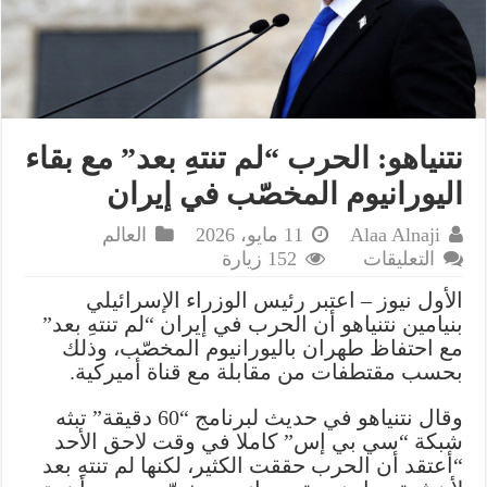
نتنياهو: الحرب “لم تنتهِ بعد” مع بقاء
اليورانيوم المخصّب في إيران
Alaa Alnaji
11 مايو، 2026
العالم
على
التعليقات
152 زيارة
نتنياهو:
الأول نيوز – اعتبر رئيس الوزراء الإسرائيلي
الحرب
بنيامين نتنياهو أن الحرب في إيران “لم تنتهِ بعد”
“لم
مع احتفاظ طهران باليورانيوم المخصّب، وذلك
تنتهِ
بحسب مقتطفات من مقابلة مع قناة أميركية.
بعد”
مع
وقال نتنياهو في حديث لبرنامج “60 دقيقة” تبثه
بقاء
شبكة “سي بي إس” كاملا في وقت لاحق الأحد
اليورانيوم
“أعتقد أن الحرب حققت الكثير، لكنها لم تنتهِ بعد
المخصّب