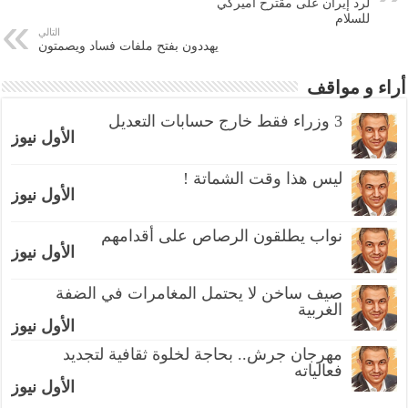
لرد إيران على مقترح أميركي
للسلام
التالي
يهددون بفتح ملفات فساد ويصمتون
أراء و مواقف
3 وزراء فقط خارج حسابات التعديل
الأول نيوز
ليس هذا وقت الشماتة !
الأول نيوز
نواب يطلقون الرصاص على أقدامهم
الأول نيوز
صيف ساخن لا يحتمل المغامرات في الضفة
الغربية
الأول نيوز
مهرجان جرش.. بحاجة لخلوة ثقافية لتجديد
فعالياته
الأول نيوز