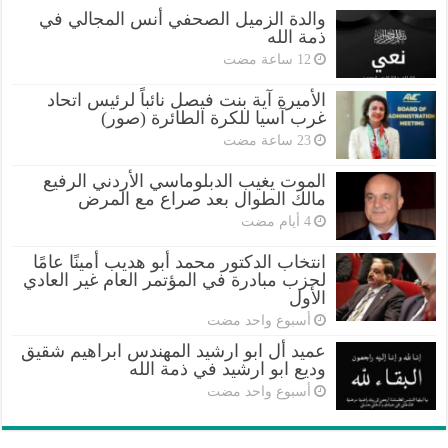
والدة الزميل الصحفي أنس المجالي في
ذمة الله
الأميرة آية بنت فيصل نائباً لرئيس اتحاد
غرب آسيا للكرة الطائرة (صور)
الموت يغيب الدبلوماسي الأردني الرفيع
مالك الطوال بعد صراع مع المرض
انتخاب الدكتور محمد أبو هديب أمينًا عامًا
لحزب مبادرة في المؤتمر العام غير العادي
الأول
‏أسبوع واحد مضت
عميد أل ابو ارشيد المهندس ابراهيم شقيق
وديع ابو ارشيد في ذمة الله
‏أسبوع واحد مضت