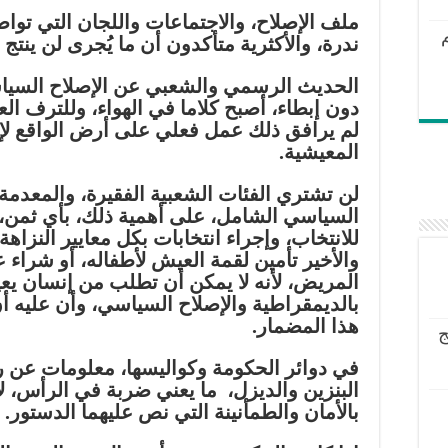
ملف الإصلاح، والاجتماعات واللجان التي تواصل 
ندرة، والأكثرية متأكدون أن ما يُجرى لن ينتج ش
الحديث الرسمي والشعبي عن الإصلاح السي
دون إبطاء، أصبح كلاما في الهواء، وللترف العا
لم يرافق ذلك عمل فعلي على أرض الواقع لإ
المعيشية.
لن تشتري الفئات الشعبية الفقيرة، والمعدمة،
السياسي الشامل، على أهمية ذلك، بأي ثمن، 
للانتخاب، وإجراء انتخابات بكل معايير النزاهة،
والأخير تأمين لقمة العيش لأطفاله، أو شراء
المريض، لأنه لا يمكن أن تطلب من إنسان 
بالديمقراطية والإصلاح السياسي، وأن عليه 
هذا المضمار.
ج
في دوائر الحكومة وكواليسها، معلومات عن رف
البنزين والديزل، ما يعني ضربة في الرأس، ل
بالأمان والطمأنينة التي نص عليهما الدستور.