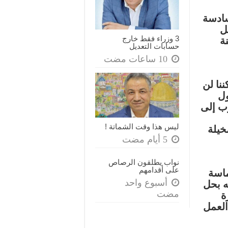
لسادسة
ل
3 وزراء فقط خارج
ة
حسابات التعديل
ننا لن
ول
ب إلى
ليس هذا وقت الشماتة !
خيلة
نواب يطلقون الرصاص
على أقدامهم
ماسة
‏أسبوع واحد
ه بحل
مضت
ة
العمل