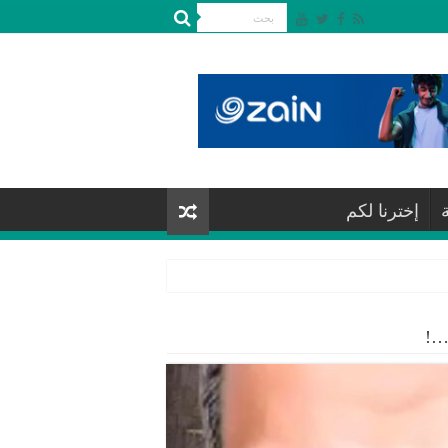
إخترنا لكم
ة…!