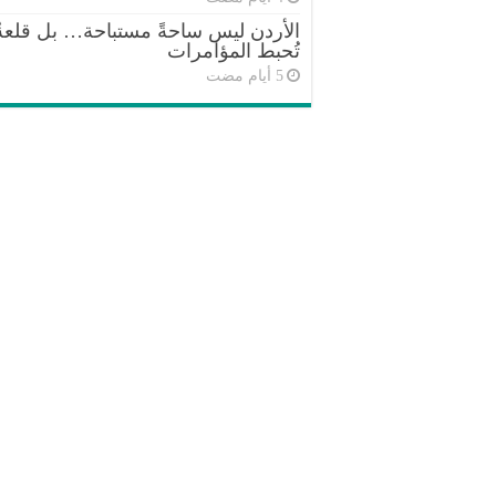
الأردن ليس ساحةً مستباحة… بل قلعةٌ
تُحبط المؤامرات