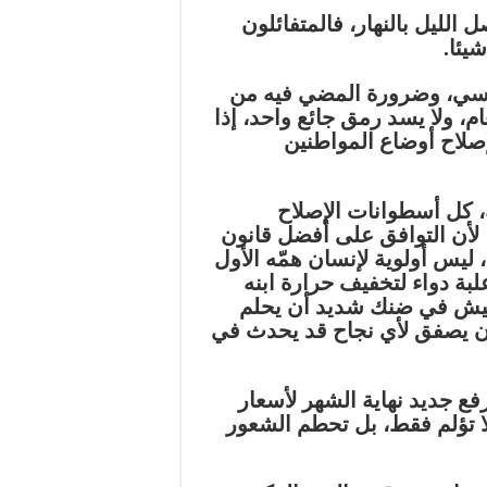
الليل بالنهار، فالمتفائلون
يئا.
اسي، وضرورة المضي فيه من
م، ولا يسد رمق جائع واحد، إذا
صلاح أوضاع المواطنين
 كل أسطوانات الإصلاح
لأن التوافق على أفضل قانون
 ليس أولوية لإنسان همّه الأول
 علبة دواء لتخفيف حرارة ابنه
يعيش في ضنك شديد أن يحلم
أن يصفق لأي نجاح قد يحدث في
ع جديد نهاية الشهر لأسعار
ا تؤلم فقط، بل تحطم الشعور