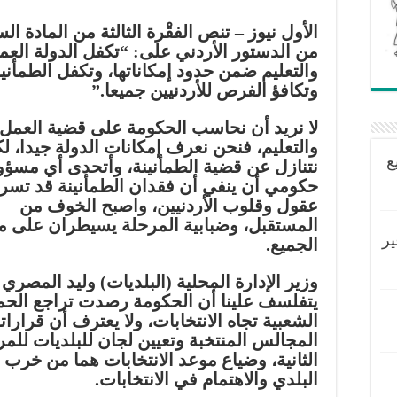
الأول نيوز – تنص الفقْرة الثالثة من المادة ا
من الدستور الأردني على: “تكفل الدولة العم
والتعليم ضمن حدود إمكاناتها، وتكفل الطمأنين
وتكافؤ الفرص للأردنيين جميعا.”
لا نريد أن نحاسب الحكومة على قضية العمل
والتعليم، فنحن نعرف إمكانات الدولة جيدا، لك
ع
نتنازل عن قضية الطمأنينة، وأتحدى أي مسؤ
حكومي أن ينفي أن فقدان الطمأنينة قد تسر
عقول وقلوب الأردنيين، واصبح الخوف من
المستقبل، وضبابية المرحلة يسيطران على م
ير
الجميع.
وزير الإدارة المحلية (البلديات) وليد المصري
يتفلسف علينا أن الحكومة رصدت تراجع الح
الشعبية تجاه الانتخابات، ولا يعترف أن قرارات
المجالس المنتخبة وتعيين لجان للبلديات للمر
الثانية، وضياع موعد الانتخابات هما من خرب 
البلدي والاهتمام في الانتخابات.