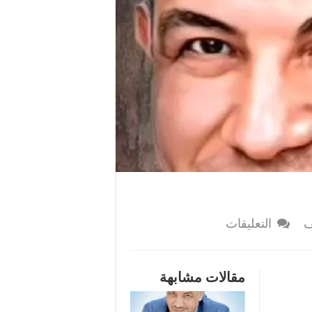
على
ف
التعليقات
الأردنيون
فقدوا
الطمأنينة…!
مقالات مشابهة
مغلقة