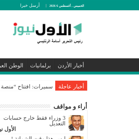
أرسل خبرا
الخميس , أغسطس 6 2026
أخبار الأردن
برلمانيات
الوطن الع
أخبار عاجلة
سميرات: افتتاح “منصة ا
أراء و مواقف
3 وزراء فقط خارج حسابات
التعديل
الأول ني
ليس هذا وقت الشماتة !