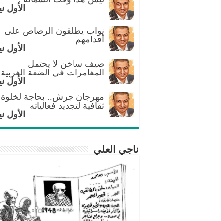
الأول ني
نواب يطلقون الرصاص على
أقدامهم
الأول ني
صيف ساخن لا يحتمل
المغامرات في الضفة الغربية
الأول ني
مهرجان جرش.. بحاجة لخلوة
ثقافية لتجديد فعالياته
الأول ني
ناجي العلي