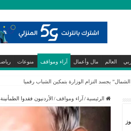
ربي
العالم
مال وأعمال
آراء ومواقف
منوعات
رياضة
لشمال” يجسد التزام الوزارة بتمكين الشباب رقميا
الرئيسية
/
آراء ومواقف
/
الأردنيون فقدوا الطمأنين
وز