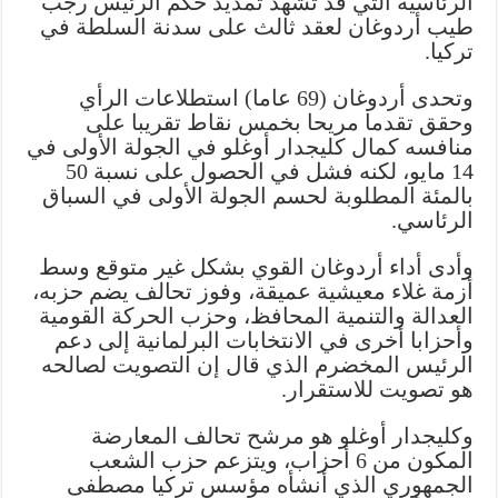
الرئاسية التي قد تشهد تمديد حكم الرئيس رجب
طيب أردوغان لعقد ثالث على سدنة السلطة في
تركيا.
وتحدى أردوغان (69 عاما) استطلاعات الرأي
وحقق تقدما مريحا بخمس نقاط تقريبا على
منافسه كمال كليجدار أوغلو في الجولة الأولى في
14 مايو، لكنه فشل في الحصول على نسبة 50
بالمئة المطلوبة لحسم الجولة الأولى في السباق
الرئاسي.
وأدى أداء أردوغان القوي بشكل غير متوقع وسط
أزمة غلاء معيشية عميقة، وفوز تحالف يضم حزبه،
العدالة والتنمية المحافظ، وحزب الحركة القومية
وأحزابا أخرى في الانتخابات البرلمانية إلى دعم
الرئيس المخضرم الذي قال إن التصويت لصالحه
هو تصويت للاستقرار.
وكليجدار أوغلو هو مرشح تحالف المعارضة
المكون من 6 أحزاب، ويتزعم حزب الشعب
الجمهوري الذي أنشأه مؤسس تركيا مصطفى