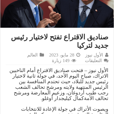
صناديق الاقتراع تفتح لاختيار رئيس
جديد لتركيا
الأول نيوز
28 مايو، 2023
العالم
على
التعليقات
149 زيارة
صناديق
الأول نيوز – فتحت صناديق الاقتراع أمام الناخبين
الاقتراع
الاتراك، صباح اليوم الأحد، في جولة ثانية لاختيار
تفتح
رئيس جديد للبلاد، حيث تحتدم المنافسة بين
لاختيار
الرئيس المنتهية ولايته ومرشح تحالف الشعب
رئيس
رجب طيب أردوغان، وزعيم المعارضة ومرشح
جديد
تحالف الأمةكمال كيليجدار أوغلو.
لتركيا
مغلقة
ويصوت الأتراك في جولة الإعادة للانتخابات