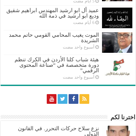
عميد أل ابو ارشيد المهندس ابراهيم شقيق
وديع ابو ارشيد في ذمة الله
الموت يغيب المحامي القومي حاتم محمد
الشريدة
‏أسبوع واحد مضت
هيئة شباب كلنا الأردن في الكرك تنظم
دورة متخصصة في “صناعة المحتوى
الرقمي”
‏أسبوع واحد مضت
اخترنا لكم
نزع سلاح حركات التحرر. في القانون
الدولي