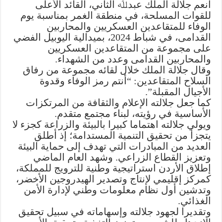
أنعم جلالة الملك عبدﷲ الثاني، القائد الأعلى
للقوات المسلحة، في منطقة الغمر بمناسبة يوم
الوفاء للمتقاعدين العسكريين والمحاربين
القدامى، في شباط 2024، بميدالية اليوبيل الفضي
على مجموعة من المتقاعدين العسكريين
والمحاربين القدامى وعدد من الشهداء.
وقال جلالة الملك خلال لقائه مجموعة من رفاق
السلاح المتقاعدين: “أنتم رمز الوفاء وقدوة
الأجيال المقبلة”.
كما جعل جلالته الإعلام والثقافة من المرتكزات
الأساسية في رؤيته، لبناء مجتمع متقدم.
ويولي جلالته اهتماما كبيرا بالبيئة والزراعة كجزء لا
يتجزأ من تحقيق التنمية المستدامة؛ إذ أطلق
العديد من المبادرات التي تهدف إلى حماية البيئة
وتعزيز القطاع الزراعي. وشهد العام الماضي
إطلاق الأردن استراتيجية وطنية للترويج للمملكة،
كمركز إقليمي لإنتاج وتصدير الهيدروجين الأخضر،
وتدشين أول نظام معلومات وطني لإدارة الأمن
الغذائي.
وتقديرا لجهود جلالته وإسهاماته في سبيل تحقيق