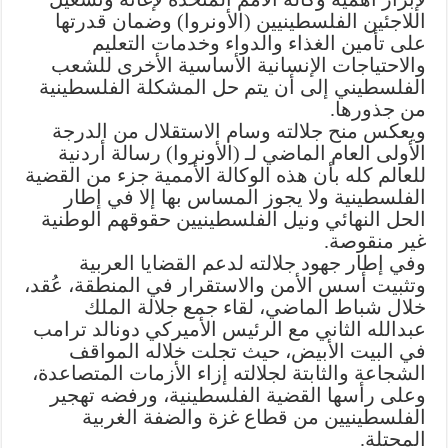
اللاجئين الفلسطينيين (الأونروا) وضمان قدرتها
على تأمين الغذاء والدواء وخدمات التعليم
والاحتياجات الإنسانية الأساسية الأخرى للشعب
الفلسطيني إلى أن يتم حل المشكلة الفلسطينية
من جذورها.
ويعكس منح جلالته وسام الاستقلال من الدرجة
الأولى العام الماضي لـ (الأونروا) رسالة أردنية
للعالم كله بأن هذه الوكالة الأممية جزء من القضية
الفلسطينية ولا يجوز المساس بها إلا في إطار
الحل النهائي ونيل الفلسطينيين حقوقهم الوطنية
غير منقوصة.
وفي إطار جهود جلالته لدعم القضايا العربية
وتثبيت أسس الأمن والاستقرار في المنطقة، عُقد،
خلال شباط الماضي، لقاء جمع جلالة الملك
عبدالله الثاني مع الرئيس الأميركي دونالد ترامب
في البيت الأبيض، حيث تجلت خلاله المواقف
الشجاعة والثابتة لجلالته إزاء الأزمات المتصاعدة،
وعلى رأسها القضية الفلسطينية، ورفضه تهجير
الفلسطينيين من قطاع غزة والضفة الغربية
المحتلة.