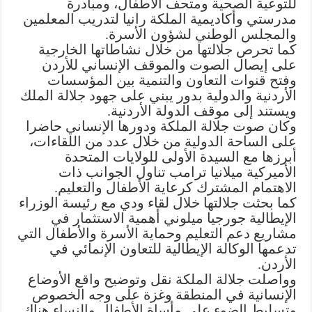
للتوعية الصحية ومتحف الأطفال، ومبادرة
مدرستي وأكاديمية الملكة رانيا لتدريب المعلمين
والمجلس الوطني لشؤون الأسرة.
كما تحرص جلالتها من خلال نشاطاتها الخارجية
على إيصال الصوت والموقف الإنساني للأردن
وفتح قنوات التعاون والتنمية بين المؤسسات
الأردنية والدولية بدور يبني على جهود جلالة الملك
ويستند إلى موقف الدولة الأردنية.
وكان صوت جلالة الملكة ودورها الإنساني حاضرا
على الساحة الدولية من خلال عدد من اللقاءات،
أبرزها مع السيدة الأولى للولايات المتحدة
الأميركية ميلانيا ترامب تناول الجوانب ذات
الاهتمام المشترك كرعاية الأطفال والتعليم.
كما بحثت جلالتها خلال لقاء ودي مع رئيسة الوزراء
الإيطالية جورجيا ميلوني أهمية الاستثمار في
مشاريع دعم التعليم وحماية الأسرة والأطفال التي
تدعمها الوكالة الإيطالية للتعاون الإنمائي في
الأردن.
وواصلت جلالة الملكة نقل وتوضيح واقع الأوضاع
الإنسانية في المنطقة وغزة على وجه الخصوص
وتسليط الضوء على مأساة الأطفال والنساء هناك.