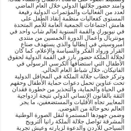
وامتد حضور جلالتها الدولي خلال العام الماضي
لعدد من الفعاليات والمؤتمرات الدولية رفيعة
المستوى كفعاليات منظمة إنقاذ الطفل على
هامش اجتماعات الجمعية العامة للأمم المتحدة
في نيويورك والقمة السنوية لعالم شاب واحد في
مونتريال وأعمال الدورة الخمسين من منتدى
أمبروسيتي في إيطاليا والذي يستهدف صناع
القرار ورواد الفكر والسياسة والإعلام، كما كان
لجلالة الملكة حضور بارز في القمة الدولية لحقوق
الأطفال التي استضافها الكرسي الرسولي في
الفاتيكان، خلال شباط العام الحالي.
وتركز خطاب جلالة الملكة في المحافل الدولية
تحت عناوين تحمل دعوات حماية الأطفال وحقهم
في الحياة والحماية، والتحذير من خطورة فقدان
الثقة بالقانون الإنساني الدولي نتيجة ازدواجية
المعايير تجاه الأقليات والمستضعفين، ما يجر
العالم نحو حالة من الفوضى.
وضمن جهودها المستمرة لنقل الصورة الوطنية
المشرقة تواصل جلالة الملكة رانيا الترويج
السياحي للأردن والدعوة لزيارته وعيش تجربة