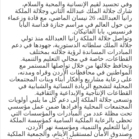
وفي تجسيد لقيم الإنسانية والمحبة والسلام،
شارك جلالة الملك عبدالله الثاني وجلالة الملكة
رانيا العبدالله، 26 نيسان الماضي، مع قادة وزعماء
من حول العالم في مراسم جنازة قداسة البابا
فرنسيس، بابا الفاتيكان.
وتواصل جلالة الملكة رانيا العبدالله منذ تولي
جلالة الملك سلطاته الدستورية، جهودها في دعم
المبادرات المساندة لرؤية جلالته بمختلف
القطاعات، خاصة في مجالي التعليم والتنمية.
وتحافظ جلالتها من خلال تواصلها المستمر مع
المواطنين في محافظات الأردن وقراه ومدنه،
على رعاية مشاريع وأفكار أبناء وبنات المجتمعات
المحلية لتشجيع الريادة النسائية والشبابية في
القطاعات الإنتاجية والإبداعية والثقافية.
وتسعى جلالة الملكة إلى دعم كل ما يلبي أولويات
المجتمعات المحلية وأفرادها ضمن عمل مؤسسي
تحت مظلة عدد من المبادرات والمؤسسات التي
تحظى بالرعاية الملكية السامية كمؤسسة الملكة
رانيا للتعليم والتنمية، ومؤسسة نهر الأردن،
وصندوق الأمان لمستقبل الأيتام، والجمعية الملكية