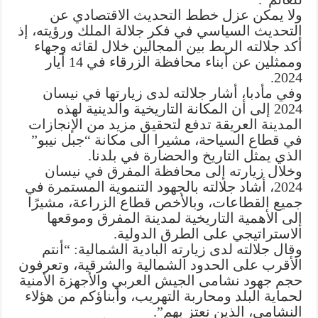
ولا يمكن عزل خطط التحديث الاقتصادي عن
التحديث السياسي في فكر جلالة الملك ورؤيته، إذ
أكد جلالته الربط بين المجالين خلال لقائه وجهاء
وممثلين عن أبناء محافظة الزرقاء في 14 أيار
2024.
وفي مأدبا، أشار جلالته لدى زيارتها في نيسان
2024 إلى أن المكانة التاريخية والدينية لهذه
المدينة العريقة تدفع لتحقيق مزيد من الإنجازات
في قطاع السياحة، مشيرا الى مكانة “جبل نيبو”
الذي يمثل التاريخ والحضارة في بلدنا.
وخلال زيارته إلى محافظة المفرق في نيسان
2024، أشاد جلالته بالجهود التنموية المستمرة في
جميع القطاعات، وبالأخص قطاع الزراعة، مشيرًا
إلى الأهمية التاريخية لمدينة المفرق وموقعها
الاستراتيجي على الطرق الدولية.
وقال جلالته لدى زيارته البادية الشمالية: “أنتم
الأقرب على الحدود الشمالية والشرقية، وتعرفون
حجم جهود نشامى الجيش العربي والأجهزة الأمنية
لحماية البلد ومحاربة التهريب، وأبناؤكم من هؤلاء
النشامى، الذين نعتز بهم”.