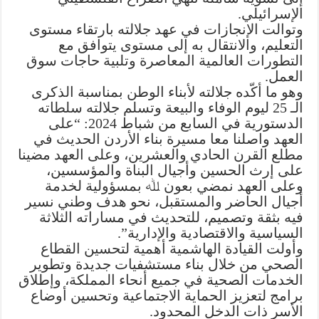
الإسرائيلي.
وتوالت الإنجازات في عهد جلالته بارتقاء مستوى
التعليم، والانتقال به إلى مستوى يتوافق مع
التطورات العالمية المعاصرة وتلبية حاجات سوق
العمل.
وهو ما أكّده جلالته لأبناء الوطن بمناسبة الذكرى
الـ 25 ليوم الوفاء والبيعة وتسلم جلالته سلطاته
الدستورية في السابع من شباط 2024: “على
العهد واصلنا معا مسيرة بناء الأردن الحديث في
مطلع القرن الحادي والعشرين، وعلى العهد مضينا
على إرث الحسين وأجيال البناة والمؤسسين،
وعلى العهد نمضي بعون ﷲ بمسؤولية لخدمة
أجيال الحاضر والمستقبل، نحو هدف وطني نسير
فيه بثقة وتصميم، للتحديث في مساراته الثلاثة
السياسية والاقتصادية والإدارية”.
وأولت القيادة الهاشمية أهمية لتحسين القطاع
الصحي من خلال بناء مستشفيات جديدة وتطوير
الخدمات الصحية في جميع أنحاء المملكة، وإطلاق
برامج لتعزيز الحماية الاجتماعية وتحسين أوضاع
الأسر ذات الدخل المحدود.