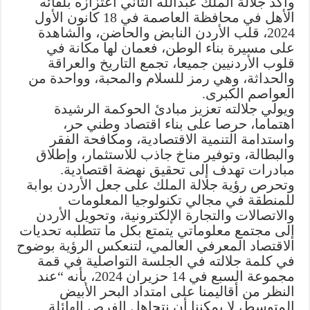
وأكد جلالة الملك عبدالله الثاني اعتزازه بلقائه
الأهل في محافظة العاصمة في 18 كانون الأول
2024، قلب الأردن النابض والحاضن، والشاهدة
على مسيرة بناء الوطن، فعمان لها مكانة في
قلوب الأردنيين جميعا، تجمع التاريخ والعراقة
والحداثة، وهي رمز للسلام والمحبة، وواحدة من
العواصم الكبرى.
ويولي جلالته تعزيز مبادئ الحوكمة الرشيدة
اهتماما، حرصا على بناء اقتصاد وطني حر،
واستدامة التنمية الاقتصادية، ومكافحة الفقر
والبطالة، وتوفير مناخ جاذب للاستثمار، وإطلاق
مبادرات تهدف إلى تحقيق نهضة اقتصادية.
وتحرص رؤية جلالة الملك على جعل الأردن بوابة
للمنطقة في مجالي تكنولوجيا المعلومات
والاتصالات والتجارة الإلكترونية، وتحويل الأردن
إلى مجتمع معلوماتي يتمتع بكل ما تتطلبه تحديات
الاقتصاد المعرفي العالمي، لتنعكس الرؤية بوضوح
في كلمة جلالته في الجلسة التواصلية في قمة
مجموعة السبع في 14 حزيران 2024، بأنه “عند
النظر من أقاليمنا على امتداد البحر الأبيض
المتوسط، لا يمكننا أن نتجاهل الفرص الهائلة