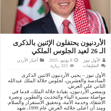
الأردنيون يحتفلون الإثنين بالذكرى
الـ 26 لعيد الجلوس الملكي
الأول نيوز
8 يونيو، 2025
أخبار الأردن
على
التعليقات
323 زيارة
الأردنيون
الأول نيوز – يحيي الأردنيون الاثنين الذكرى
يحتفلون
السادسة والعشرين، لجلوس جلالة الملك عبدالله
الإثنين
الثاني على العرش.
بالذكرى
ويمضي الأردنيون، بقيادة جلالة الملك، قدما في
الـ
مواصلة مسيرة البناء والتحديث والتطوير، ونصرة
26
الأشقاء، وخدمة الأمة، وتحقيق الاستقرار والسلام.
لعيد
ومنذ أن اعتلى جلالته العرش عام 1999، شهد
الجلوس