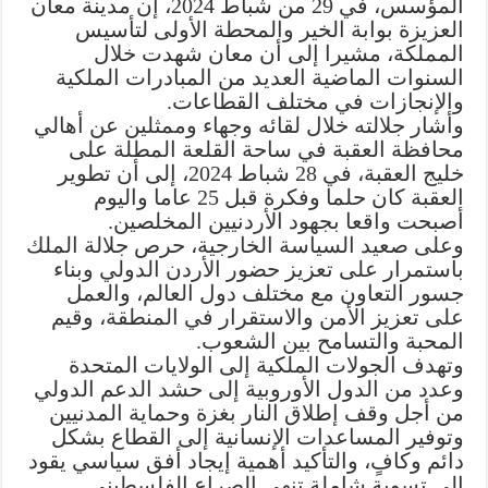
المؤسس، في 29 من شباط 2024، إن مدينة معان
العزيزة بوابة الخير والمحطة الأولى لتأسيس
المملكة، مشيرا إلى أن معان شهدت خلال
السنوات الماضية العديد من المبادرات الملكية
والإنجازات في مختلف القطاعات.
وأشار جلالته خلال لقائه وجهاء وممثلين عن أهالي
محافظة العقبة في ساحة القلعة المطلة على
خليج العقبة، في 28 شباط 2024، إلى أن تطوير
العقبة كان حلما وفكرة قبل 25 عاما واليوم
أصبحت واقعا بجهود الأردنيين المخلصين.
وعلى صعيد السياسة الخارجية، حرص جلالة الملك
باستمرار على تعزيز حضور الأردن الدولي وبناء
جسور التعاون مع مختلف دول العالم، والعمل
على تعزيز الأمن والاستقرار في المنطقة، وقيم
المحبة والتسامح بين الشعوب.
وتهدف الجولات الملكية إلى الولايات المتحدة
وعدد من الدول الأوروبية إلى حشد الدعم الدولي
من أجل وقف إطلاق النار بغزة وحماية المدنيين
وتوفير المساعدات الإنسانية إلى القطاع بشكل
دائم وكافٍ، والتأكيد أهمية إيجاد أفق سياسي يقود
إلى تسوية شاملة تنهي الصراع الفلسطيني