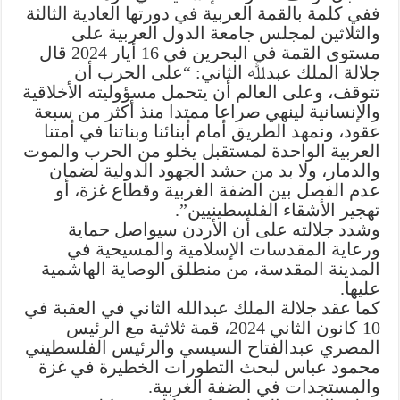
ففي كلمة بالقمة العربية في دورتها العادية الثالثة
والثلاثين لمجلس جامعة الدول العربية على
مستوى القمة في البحرين في 16 أيار 2024 قال
جلالة الملك عبدﷲ الثاني: “على الحرب أن
تتوقف، وعلى العالم أن يتحمل مسؤوليته الأخلاقية
والإنسانية لينهي صراعا ممتدا منذ أكثر من سبعة
عقود، ونمهد الطريق أمام أبنائنا وبناتنا في أمتنا
العربية الواحدة لمستقبل يخلو من الحرب والموت
والدمار، ولا بد من حشد الجهود الدولية لضمان
عدم الفصل بين الضفة الغربية وقطاع غزة، أو
تهجير الأشقاء الفلسطينيين”.
وشدد جلالته على أن الأردن سيواصل حماية
ورعاية المقدسات الإسلامية والمسيحية في
المدينة المقدسة، من منطلق الوصاية الهاشمية
عليها.
كما عقد جلالة الملك عبدالله الثاني في العقبة في
10 كانون الثاني 2024، قمة ثلاثية مع الرئيس
المصري عبدالفتاح السيسي والرئيس الفلسطيني
محمود عباس لبحث التطورات الخطيرة في غزة
والمستجدات في الضفة الغربية.