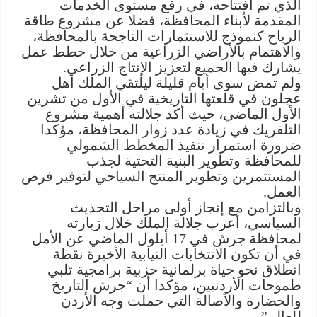
الذي تم افتتاحه، في رفع مستوى الخدمات
المقدمة لأبناء المحافظة، فضلا عن مشروع طاقة
الرياح كنموذج للاستثمارات الناجحة بالمحافظة،
والاهتمام بالأراضي الزراعية من خلال خطط عمل
يشارك فيها الجميع لتعزيز الإنتاج الزراعي.
ولم تمض سوى أيام قليلة ليلتقي الملك أهل
عجلون في قلعتها التاريخية في الأول من تشرين
الأول الماضي، حيث أكد جلالته أهمية مشروع
التلفريك في زيادة عدد زوار المحافظة، مؤكدا
ضرورة استمرار تنفيذ المخطط الشمولي
للمحافظة وتطوير البنية التحتية لجذب
المستثمرين وتطوير المنتج السياحي لتوفير فرص
العمل.
وبالتزامن مع إنجاز أولى مراحل التحديث
السياسي، أعرب جلالة الملك خلال زيارته
لمحافظة جرش في 17 أيلول الماضي عن الأمل
في أن تكون الانتخابات النيابية الأخيرة نقطة
انطلاق نحو حياة برلمانية حزبية برامجية تلبي
طموحات الأردنيين، مؤكدا أن “جرش التاريخ
والحضارة والأصالة التي حملت وجه الأردن
للعالم”.