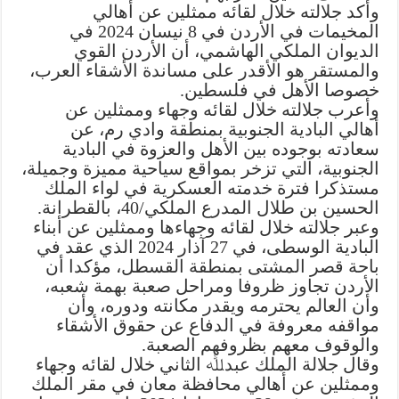
وأكد جلالته خلال لقائه ممثلين عن أهالي
المخيمات في الأردن في 8 نيسان 2024 في
الديوان الملكي الهاشمي، أن الأردن القوي
والمستقر هو الأقدر على مساندة الأشقاء العرب،
خصوصا الأهل في فلسطين.
وأعرب جلالته خلال لقائه وجهاء وممثلين عن
أهالي البادية الجنوبية بمنطقة وادي رم، عن
سعادته بوجوده بين الأهل والعزوة في البادية
الجنوبية، التي تزخر بمواقع سياحية مميزة وجميلة،
مستذكرا فترة خدمته العسكرية في لواء الملك
الحسين بن طلال المدرع الملكي/40، بالقطرانة.
وعبر جلالته خلال لقائه وجهاءها وممثلين عن أبناء
البادية الوسطى، في 27 آذار 2024 الذي عقد في
باحة قصر المشتى بمنطقة القسطل، مؤكدا أن
الأردن تجاوز ظروفا ومراحل صعبة بهمة شعبه،
وأن العالم يحترمه ويقدر مكانته ودوره، وأن
مواقفه معروفة في الدفاع عن حقوق الأشقاء
والوقوف معهم بظروفهم الصعبة.
وقال جلالة الملك عبدﷲ الثاني خلال لقائه وجهاء
وممثلين عن أهالي محافظة معان في مقر الملك