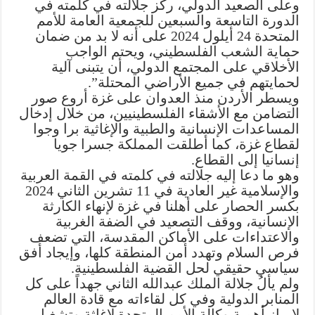
وعلى الصعيد الدولي، ركز جلالته في كلمته في
الدورة التاسعة والسبعين للجمعية العامة للأمم
المتحدة 24 أيلول 2024 على أنه لا بد من ضمان
حماية الشعب الفلسطيني، ويحتم الواجب
الأخلاقي على المجتمع الدولي، أن يتبنى آلية
لحمايتهم في جميع الأراضي المحتلة”.
ويسطر الأردن منذ العدوان على غزة أروع صور
التضامن مع الأشقاء الفلسطينيين، من خلال إدخال
المساعدات الإنسانية والطبية والإغاثية برا وجوا
لقطاع غزة، كما أطلقت المملكة جسرا جويا
إنسانيا إلى القطاع.
وهو ما دعا إليه جلالته في كلمته في القمة العربية
والإسلامية غير العادية في 11 تشرين الثاني 2024
بكسر الحصار على أهلنا في غزة لإنهاء الكارثة
الإنسانية، ووقف التصعيد في الضفة الغربية
والاعتداءات على الأماكن المقدسة، التي تضعف
فرص السلام وتهدد أمن المنطقة كلها، وإيجاد أفق
سياسي حقيقي لحل القضية الفلسطينية.
ولم يألُ جلالة الملك عبدالله الثاني جهداً على كل
المنابر الدولية وفي كل لقاءاته مع قادة العالم
لإبراز أهمية وكالة الأمم المتحدة لإغاثة وتشغيل