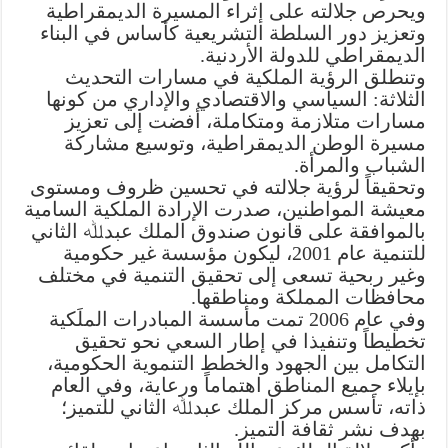
ويحرص جلالته على إثراء المسيرة الديمقراطية
وتعزيز دور السلطة التشريعية كأساس في البناء
الديمقراطي للدولة الأردنية.
وتنطلق الرؤية الملكية في مسارات التحديث
الثلاثة: السياسي والاقتصادي والإداري من كونها
مسارات متلازمة ومتكاملة، أفضت إلى تعزيز
مسيرة الوطن الديمقراطية، وتوسيع مشاركة
الشباب والمرأة.
وتحقيقاً لرؤية جلالته في تحسين ظروف ومستوى
معيشة المواطنين، صدرت الإرادة الملكية السامية
بالموافقة على قانون صندوق الملك عبدﷲ الثاني
للتنمية عام 2001، ليكون مؤسسة غير حكومية
وغير ربحية تسعى إلى تحقيق التنمية في مختلف
محافظات المملكة ومناطقها.
وفي عام 2006 تمت مأسسة المبادرات الملَكية
تخطيطاً وتنفيذا في إطار السعي نحو تحقيق
التكامل بين الجهود والخطط التنموية الحكومية،
بإيلاء جميع المناطق اهتماماً ورعاية، وفي العام
ذاته، تأسس مركز الملك عبدﷲ الثاني للتميز؛
بهدف نشر ثقافة التميز.