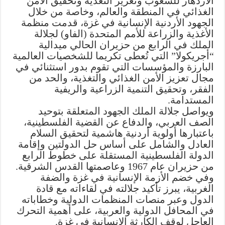
الازدهار للشعوب وتعزيز التغذية وتحقيق الأمن
الغذائي في المنطقة والعالم، وخاصة من خلال
الجهود الأردنية الإنسانية في غزة، قدمت منظمة
الأغذية والزراعة للأمم المتحدة (الفاو) لجلالة
الملك في الرابع من حزيران الحالي ميدالية
“أجريكولا” التي تُعطى تكريما للشخصيات العالمية
البارزة والمؤسسات التي تقوم بدور استثنائي في
مجال تعزيز الأمن الغذائي والتغذية، والحد من
الفقر، وتحقيق التنمية الزراعية والريفية
المستدامة.
ويواصل جلالة الملك الجهود المتعلقة بتوحيد
الصف العربي، والدفاع عن القضية الفلسطينية،
باعتبارها أولوية أردنية هاشمية لتحقيق السلام
العادل والشامل على أساس حل الدولتين وإقامة
الدولة الفلسطينية المستقلة على خطوط الرابع
من حزيران عام 1967 وعاصمتها القدس الشرقية.
وفي خضم الأزمة الإنسانية في غزة والضفة
الغربية، يبرز تأكيد جلالته في لقاءاته مع قادة
الدول وعبر منصات المنظمات الدولية وخطاباته
في المحافل الدولية والعربية، على أهمية التحرك
العاجل لوقف الكارثة الإنسانية في غزة.