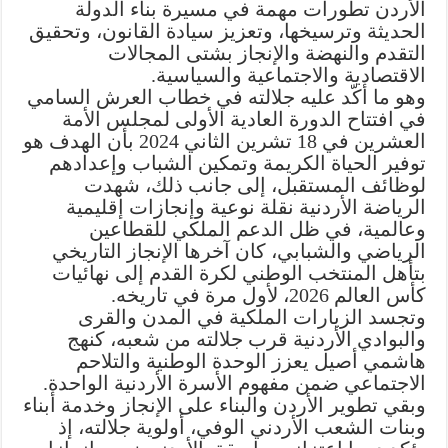
الأردن تطورات مهمة في مسيرة بناء الدولة
الملكي
الحديثة وترسيخها، وتعزيز سيادة القانون، وتحقيق
مغلقة
التقدم والنهضة والإنجاز بشتى المجالات
الاقتصادية والاجتماعية والسياسية.
وهو ما أكّد عليه جلالته في خطاب العرش السامي
في افتتاح الدورة العادية الأولى لمجلس الأمة
العشرين في 18 تشرين الثاني 2024 بأن الهدف هو
توفير الحياة الكريمة وتمكين الشباب وإعدادهم
لوظائف المستقبل، إلى جانب ذلك، شهدت
الرياضة الأردنية نقلة نوعية وإنجازات إقليمية
وعالمية، في ظل الدعم الملكي للقطاعين
الرياضي والشبابي، كان آخرها الإنجاز التاريخي
بتأهل المنتخب الوطني لكرة القدم إلى نهائيات
كأس العالم 2026، لأول مرة في تاريخه.
وتجسد الزيارات الملكية في المدن والقرى
والبوادي الأردنية قرب جلالته من شعبه، كنهج
هاشمي أصيل يعزز الوحدة الوطنية والتلاحم
الاجتماعي ضمن مفهوم الأسرة الأردنية الواحدة.
وبقي تطوير الأردن والبناء على الإنجاز وخدمة أبناء
وبنات الشعب الأردني الوفي، أولوية جلالته، إذ