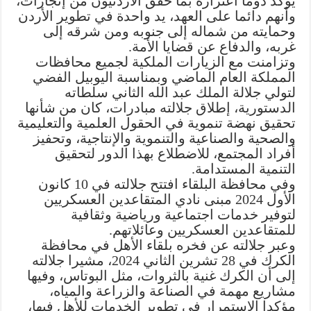
يؤكد دوما اعتزازه بما حقق الأردنيون من إنجازات،
وأنهم دائما على العهد، يد واحدة في تطوير الأردن
وحمايته من شماله إلى جنوبه ومن شرقه إلى
غربه، والدفاع عن قضايا الأمة.
وتزامنت مع الزيارات الملكية لجميع محافظات
المملكة العام الماضي وبمناسبة اليوبيل الفضي
لتولي جلالة الملك عبد الله الثاني سلطاته
الدستورية، إطلاق جلالته مبادرات، كان من شأنها
تحقيق نهضة تنموية في الحقول العلمية والتعليمية
والصحية والصناعية والتنموية والإنتاجية، وتحفيز
أفراد المجتمع، للاضطلاع بهذا الدور لتحقيق
التنمية المستدامة.
وفي محافظة البلقاء افتتح جلالته في 10 كانون
الأول 2024 مبنى نادي المتقاعدين العسكريين
لتوفير خدمات اجتماعية ورياضية وثقافية
للمتقاعدين العسكريين وعائلاتهم.
وعبر جلالته عن فخره بلقاء الأهل في محافظة
الكرك في 28 تشرين الثاني 2024، مشيرا جلالته
إلى أن الكرك غنية بالثروات، مثل البوتاس، وفيها
مشاريع مهمة في الصناعة والزراعة والمياه،
مؤكدا الاستمرار في تطوير الخدمات للأهل فيها،