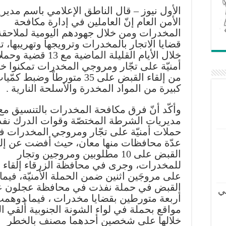
الأول نيوز – قال الناطق الإعلامي باسم مديري
الأمن العام إنّ العاملين في إدارة مكافحة
المخدرات ومن خلال جهودهم اليومية لملاحقة 
قضايا الاتجار بالمخدرات وترويجها وتهريبها، تع
خلال الأيام القليلة الماضية مع 13 قض
أمنيّة على تجّار ومروجي المخدرات تمكنوا خلا
من إلقاء القبض على 35 متورطاً وضبط كمّي
كبيرة من المواد المخدرة والأسلحة النارية .
وأكّد أنّ فرق مكافحة المخدرات بالتنسيق مع
حملات أمنيّة على تجّار ومروجي المخدرات ف
عدّة محافظات منها معان، حيث أفضت عن إلق
القبض على 10 مطلوبين ومروجين وتجار
للمخدرات، وجرى في محافظة الزرقاء إلقاء 
على مروجَين اثنين ضمن الحملة الأمنيّة، فيما 
القبض في حملة نفذت في محافظة عجلون 
ي
أربعة متورطين بقضايا مخدرات ، فيما دوهمت 
مواقع بحملة في لواء الشونة الجنوبية أُلقي 
خلالها على شخصين أحدهما مصنف بالخطر