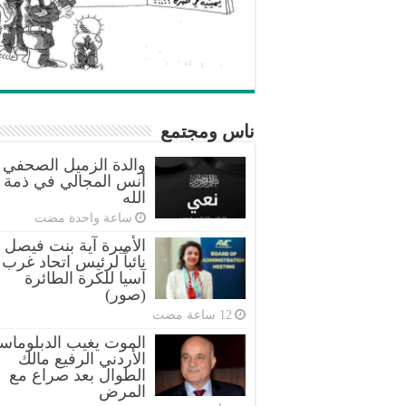
ناس ومجتمع
والدة الزميل الصحفي
أنس المجالي في ذمة
الله
‏ساعة واحدة مضت
الأميرة آية بنت فيصل
نائباً لرئيس اتحاد غرب
آسيا للكرة الطائرة
(صور)
الموت يغيب الدبلوماس
الأردني الرفيع مالك
الطوال بعد صراع مع
المرض