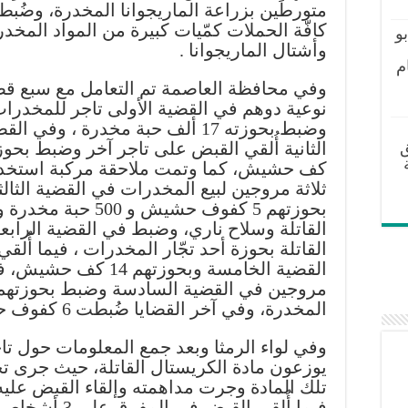
متورطَين بزراعة الماريجوانا المخدرة، وضُب
كافّة الحملات كمّيات كبيرة من المواد المخدر
و
وأشتال الماريجوانا .
م
وفي محافظة العاصمة تم التعامل مع سبع قض
نوعية دوهم في القضية الأولى تاجر للمخدرا
وضبط بحوزته 17 ألف حبة مخدرة ، وفي ال
ق
كف حشيش، كما وتمت ملاحقة مركبة استخد
ثلاثة مروجين لبيع المخدرات في القضية الثال
بحوزتهم 5 كفوف حشيش 
القاتلة بحوزة أحد تجّار المخدرات ، فيما أُل
القضية الخامسة وبحوزته
المخدرة، وفي آخر القضايا ضُبطت 6 كفوف حشيش بحوزة أحد المروجين .
وفي لواء الرمثا وبعد جمع المعلومات حول 
يوزعون مادة الكريستال القاتلة، حيث جرى تح
فيما أُلقي القبض