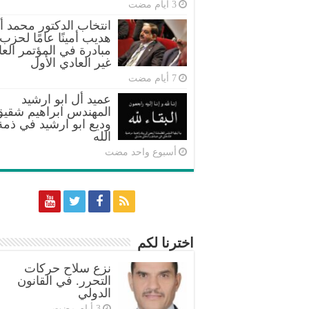
انتخاب الدكتور محمد أب
هديب أمينًا عامًا لحزب
مبادرة في المؤتمر العا
غير العادي الأول
عميد أل ابو ارشيد
المهندس ابراهيم شقي
وديع ابو ارشيد في ذمة
الله
‏أسبوع واحد مضت
اخترنا لكم
نزع سلاح حركات
التحرر. في القانون
الدولي