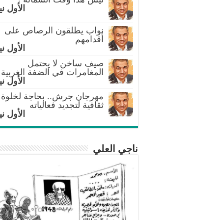
الأول ني
نواب يطلقون الرصاص على
أقدامهم
الأول ني
صيف ساخن لا يحتمل
المغامرات في الضفة الغربية
الأول ني
مهرجان جرش.. بحاجة لخلوة
ثقافية لتجديد فعالياته
الأول ني
ناجي العلي