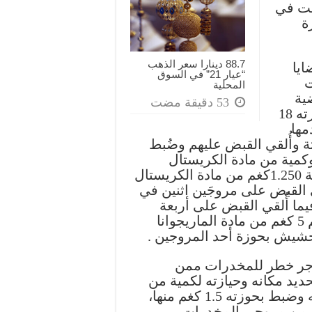
طت في
ة
88.7 دينارا سعر الذهب
ايا
“عيار 21” في السوق
ت
المحلية
قضية
الثانية أُلقي القبض على تاجر آخر وضبط بحوزته 18
مها
ثة وأُلقي القبض عليهم وضُبط
و 500 حبة مخدرة وكمية من مادة الكريستال
القاتلة وسلاح ناري، وضبط في القضية الرابعة 1.250كغم من مادة الكريستال
قي القبض على مروجَين اثنين في
م 14 كف حشيش، فيما أُلقي القبض على أربعة
مروجين في القضية السادسة وضبط بحوزتهم 5 كغم من مادة الماريجوانا
تاجر خطر للمخدرات ممن
ديد مكانه وحيازته لكمية من
تلك المادة وجرت مداهمته وإلقاء القبض عليه وضبط بحوزته 1.5 كغم منها،
 في المفرق على 3 أشخاص من مروجي المخدرات