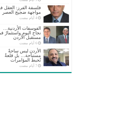
فلسفة الفرز: العقل ف
مواجهة ضجيج العصر
الفوسفات الأردنية…
نجاح اليوم واستثمارٌ ف
مستقبل الأردن
الأردن ليس ساحةً
مستباحة… بل قلعةٌ
تُحبط المؤامرات