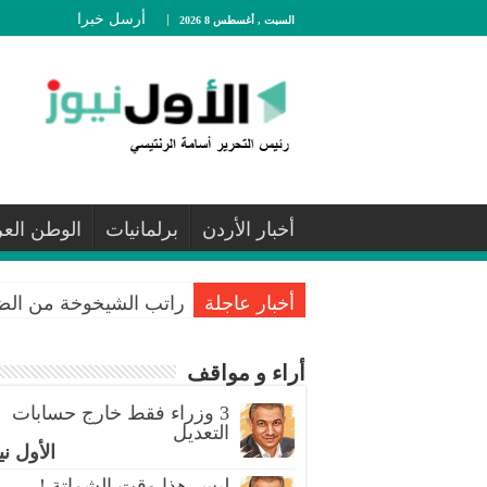
أرسل خبرا
السبت , أغسطس 8 2026
أخبار الأردن
برلمانيات
الوطن الع
أخبار عاجلة
راتب الشيخوخة من الضمان..
أراء و مواقف
3 وزراء فقط خارج حسابات
التعديل
الأول ني
ليس هذا وقت الشماتة !