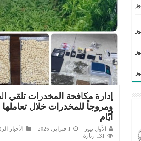
وز
وز
وز
وز
أيّام
الأول نيوز
1 فبراير، 2026
الأخبار الر
131 زيارة