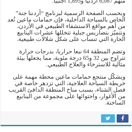
منهم 6,087 أردنيا و1,895 أجنبيا.
وبحسب الصفحة الرسمية لبرنامج “أردننا جنة”
الخاص بالسياحة الداخلية، فإن حمامات ماعين تُعد
من أهم مواقع الاستشفاء الطبيعي في الأردن،
وتتميّز بتضاريس جبلية تتخللها عشرات الينابيع
الحارة التي تنساب على شكل شلالات طبيعية.
وتضم المنطقة 64 نبعا حراريا، بدرجات حرارة
تتراوح بين 32 و65 درجة مئوية، مما يجعلها بيئة
مثالية للاسترخاء والعلاج الطبيعي.
ويشكّل منتجع حمامات ماعين محطة مهمة على
خريطة السياحة العلاجية، التي تزدهر خاصة في
فصل الشتاء، بسبب مناخ المنطقة الدافئ القريب
من الأغوار، واحتوائها على مجموعة من الينابيع
الساخنة.