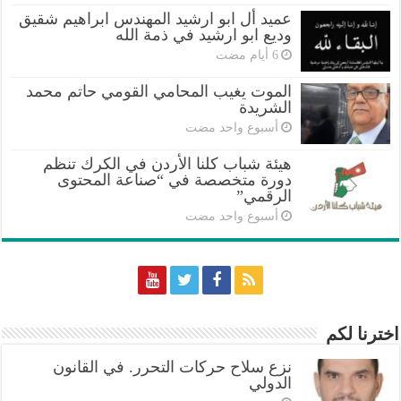
عميد أل ابو ارشيد المهندس ابراهيم شقيق
وديع ابو ارشيد في ذمة الله
الموت يغيب المحامي القومي حاتم محمد
الشريدة
‏أسبوع واحد مضت
هيئة شباب كلنا الأردن في الكرك تنظم
دورة متخصصة في “صناعة المحتوى
الرقمي”
‏أسبوع واحد مضت
اخترنا لكم
نزع سلاح حركات التحرر. في القانون
الدولي