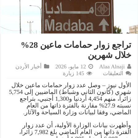
تراجع زوار حمامات ماعين 28%
خلال شهرين
Alaa Alnaji
12 مايو، 2026
أخبار الأردن
على
التعليقات
145 زيارة
تراجع
الأول نيوز – وصل عدد زوار حمامات ماعين خلال
زوار
شهري (كانون الثاني وشباط) الماضيين إلى 5,754
حمامات
زائرا، منهم 4,454 أردنيا و1,300 أجنبي، بتراجع
ماعين
نسبته 27.9% مقارنة بالفترة ذاتها من العام
28%
الماضي، وفقا لبيانات وزارة السياحة والآثار.
خلال
شهرين
وأظهرت بيانات الوزارة الأولية، أن عدد زوار
مغلقة
الفترة ذاتها من العام الماضي بلغ 7,982 زائرا،