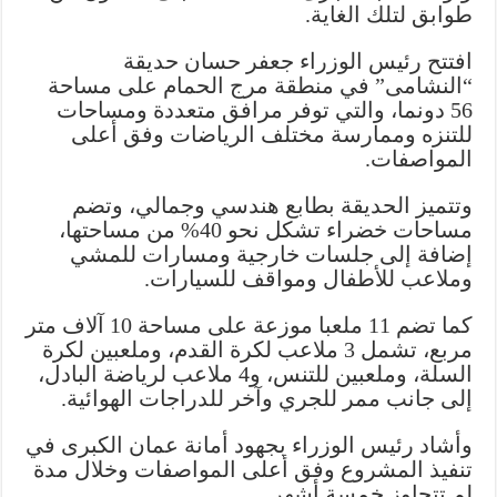
طوابق لتلك الغاية.
لحديقة
“النشامى”
افتتح رئيس الوزراء جعفر حسان حديقة
في
“النشامى” في منطقة مرج الحمام على مساحة
مرج
56 دونما، والتي توفر مرافق متعددة ومساحات
الحمام
للتنزه وممارسة مختلف الرياضات وفق أعلى
مغلقة
المواصفات.
وتتميز الحديقة بطابع هندسي وجمالي، وتضم
مساحات خضراء تشكل نحو 40% من مساحتها،
إضافة إلى جلسات خارجية ومسارات للمشي
وملاعب للأطفال ومواقف للسيارات.
كما تضم 11 ملعبا موزعة على مساحة 10 آلاف متر
مربع، تشمل 3 ملاعب لكرة القدم، وملعبين لكرة
السلة، وملعبين للتنس، و4 ملاعب لرياضة البادل،
إلى جانب ممر للجري وآخر للدراجات الهوائية.
وأشاد رئيس الوزراء بجهود أمانة عمان الكبرى في
تنفيذ المشروع وفق أعلى المواصفات وخلال مدة
لم تتجاوز خمسة أشهر.