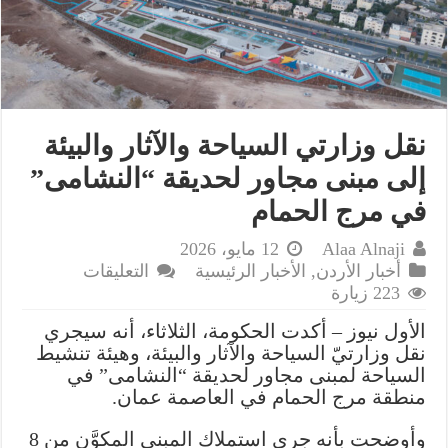
نقل وزارتي السياحة والآثار والبيئة
إلى مبنى مجاور لحديقة “النشامى”
في مرج الحمام
Alaa Alnaji
12 مايو، 2026
على
أخبار الأردن
,
الأخبار الرئيسية
التعليقات
نقل
223 زيارة
وزارتي
الأول نيوز – أكدت الحكومة، الثلاثاء، أنه سيجري
السياحة
نقل وزارتيّ السياحة والآثار والبيئة، وهيئة تنشيط
والآثار
السياحة لمبنى مجاور لحديقة “النشامى” في
والبيئة
منطقة مرج الحمام في العاصمة عمان.
إلى
مبنى
وأوضحت بأنه جرى استملاك المبنى المكوَّن من 8
مجاور