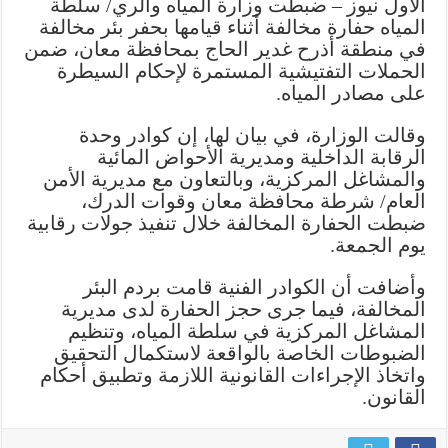
الأول نيوز – ضبطت وزارة المياه والري/ سلطة
حفارة
المياه حفارة مخالفة أثناء قيامها بحفر بئر مخالفة
مخالفة
في منطقة أذرح غدير الحاج بمحافظة معان، ضمن
أثناء
الحملات التفتيشية المستمرة لإحكام السيطرة
حفر
على مصادر المياه.
بئر
مياه
وقالت الوزارة، في بيان لها، إن كوادر وحدة
غير
الرقابة الداخلية ومديرية الأحواض المائية
مرخصة
والمشاغل المركزية، وبالتعاون مع مديرية الأمن
في
العام/ شرطة محافظة معان وقوات الدرك،
معان
ضبطت الحفارة المخالفة خلال تنفيذ جولات رقابية
مغلقة
يوم الجمعة.
وأضافت أن الكوادر الفنية قامت بردم البئر
المخالفة، فيما جرى حجز الحفارة لدى مديرية
المشاغل المركزية في سلطة المياه، وتنظيم
الضبوطات الخاصة بالواقعة لاستكمال التحقيق
واتخاذ الإجراءات القانونية اللازمة وتطبيق أحكام
القانون.