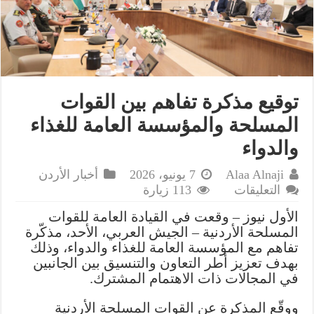
توقيع مذكرة تفاهم بين القوات
المسلحة والمؤسسة العامة للغذاء
والدواء
Alaa Alnaji
7 يونيو، 2026
أخبار الأردن
على
التعليقات
113 زيارة
توقيع
الأول نيوز – وقعت في القيادة العامة للقوات
مذكرة
المسلحة الأردنية – الجيش العربي، الأحد، مذكّرة
تفاهم
تفاهم مع المؤسسة العامة للغذاء والدواء، وذلك
بين
بهدف تعزيز أطر التعاون والتنسيق بين الجانبين
القوات
في المجالات ذات الاهتمام المشترك.
المسلحة
والمؤسسة
ووقّع المذكرة عن القوات المسلحة الأردنية
العامة