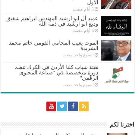
الأول
عميد أل ابو ارشيد المهندس ابراهيم شقيق
وديع ابو ارشيد في ذمة الله
الموت يغيب المحامي القومي حاتم محمد
الشريدة
‏أسبوع واحد مضت
هيئة شباب كلنا الأردن في الكرك تنظم
دورة متخصصة في “صناعة المحتوى
الرقمي”
‏أسبوع واحد مضت
اخترنا لكم