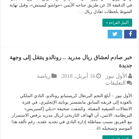
في الدقيقة 28 عن طريق جناحه الأيمن «جواشو كيميتش»، وقبل نهاية
بايرن
الشوط بلحظات تعادل ريال …
ميونيخ
في
أكمل القراءة »
مباراة
مثيرة
مغلقة
خبر صادم لعشاق ريال مدريد .. رونالدو ينتقل إلى وجهة
جديدة
الأول نيوز
16 أبريل، 2018
رياضة
على
التعليقات
خبر
صادم
الأول نيوز – أبلغ النجم البرتغال كريستيانو رونالدو، النادي الملكي
لعشاق
بالعودة إلى فريقه السابق مانشستر يونايتد الإنجليزي، في فترة
الانتقالات الصيفية المقبلة. وكشفت صحيفة «ديلي إكسبريس»
ريال
البريطانية، الاثنين، أن الهداف التاريخي لريال مدريد يرفض الاستمرار
مدريد
مع الفريق بسبب مماطلة إدارة النادي في تجديد عقده، رغم تألقه هذا
..
الموسم وتسجيله 41 …
رونالدو
ينتقل