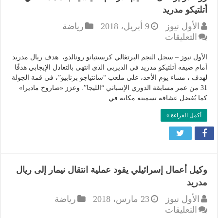
أتلتيكو مدريد
الأول نيوز
9 أبريل، 2018
رياضة
على
التعليقات
رونالدو
يواصل
الأول نيوز – سجل النجم البرتغالي كريستيانو رونالدو، هدف ريال مدريد
تحطيم
أمام ضيفه أتلتيكو مدريد فى الديربى الذى انتهى بالتعادل الإيجابي هدفًا
لهدف ، مساء يوم الأحد، على ملعب “سانتياجو برنابيو”، فى قمة الجولة
الأرقام
31 من عمر مسابقة الدوري الإسباني “الليجا”. وعزز «صاروخ ماديرا»
القياسية
كما يُفضل عشاقه تسميته مكانه في …
بعد
هدفه
أكمل القراءة »
في
أتلتيكو
مدريد
مغلقة
وكيل أعمال إسرائيلي يقود عملية انتقال نيمار إلى ريال
مدريد
الأول نيوز
23 مارس، 2018
رياضة
على
التعليقات