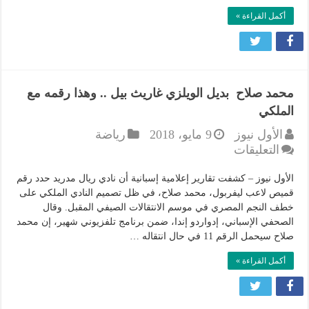
أكمل القراءة »
محمد صلاح بديل الويلزي غاريث بيل .. وهذا رقمه مع
الملكي
الأول نيوز
9 مايو، 2018
رياضة
على
التعليقات
محمد
صلاح
الأول نيوز – كشفت تقارير إعلامية إسبانية أن نادي ريال مدريد حدد رقم
بديل
قميص لاعب ليفربول، محمد صلاح، في ظل تصميم النادي الملكي على
خطف النجم المصري في موسم الانتقالات الصيفي المقبل. وقال
الويلزي
الصحفي الإسباني، إدواردو إندا، ضمن برنامج تلفزيوني شهير، إن محمد
غاريث
صلاح سيحمل الرقم 11 في حال انتقاله …
بيل
..
أكمل القراءة »
وهذا
رقمه
مع