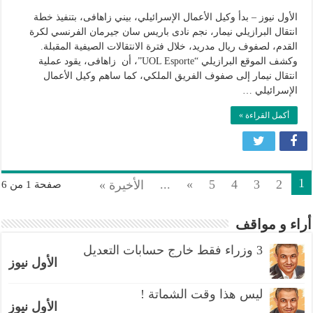
وكيل
أعمال
الأول نيوز – بدأ وكيل الأعمال الإسرائيلي، بيني زاهافى، بتنفيذ خطة
إسرائيلي
انتقال البرازيلي نيمار، نجم نادى باريس سان جيرمان الفرنسي لكرة
القدم، لصفوف ريال مدريد، خلال فترة الانتقالات الصيفية المقبلة.
يقود
وكشف الموقع البرازيلي “UOL Esporte”، أن زاهافى، يقود عملية
عملية
انتقال نيمار إلى صفوف الفريق الملكي، كما ساهم وكيل الأعمال
انتقال
الإسرائيلي …
نيمار
إلى
أكمل القراءة »
ريال
مدريد
مغلقة
1
...
»
5
4
3
2
الأخيرة »
صفحة 1 من 6
أراء و مواقف
3 وزراء فقط خارج حسابات التعديل
الأول نيوز
ليس هذا وقت الشماتة !
الأول نيوز