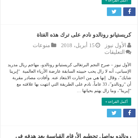
أكمل القراءة »
إلى
وجهة
جديدة
مغلقة
كريستيانو رونالدو نادم على ترك هذه الفتاة
الأول نيوز
15 أبريل، 2018
منوعات
على
التعليقات
كريستيانو
رونالدو
الأول نيوز – صرح النجم البرتغالى كريستيانو رونالدو، مهاجم ريال مدريد
نادم
الإسبانى، أنه لا زال يحب حبيبته السابقة عارضة الأزياء العالمية “إيرينا
شايك”، وقال إنها هي من اختارت الابتعاد عنه. وأفادت مصادر مقربة
على
أن “رونالدو”، 33 عاماً، نادم على الطريقة التي انتهت بها علاقته مع
ترك
“إيرينا”، وما زال يهتم بحياتها …
هذه
الفتاة
أكمل القراءة »
مغلقة
رونالدو يواصل تحطيم الأرقام القياسية بعد هدفه في