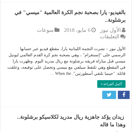
الملكي
مغلقة
بالفيديو- يارا بصحبة نجم الكرة العالمية "ميسي" في
برشلونة..
الأول نيوز
6 مايو، 2018
منوعات
على
التعليقات
بالفيديو-
يارا
الأول نيوز – نشرت النجمة اللبنانية يارا، مقطع فيديو عبر حسابها
بصحبة
الرسمي على “إنستغرام” ، وهي بصحبة نجم كرة القدم العالمي ليونيل
ميسي قبل مباراة فريقه برشلونة مع ريال مدريد اليوم. وظهرت يارا
نجم
في المقطع وهي تلتقط سيلفي مع ميسي وتحصل على توقيعه، وعلقت
الكرة
قائلة: “حينما تلتقي أسطورتين”. When the …
العالمية
"ميسي"
أكمل القراءة »
في
برشلونة..
مغلقة
زيدان يؤكد جاهزية ريال مدريد لكلاسيكو برشلونة..
وهذا ما قاله