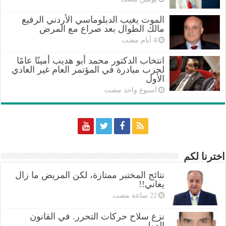
الموت يغيب الدبلوماسي الأردني الرفيع
مالك الطوال بعد صراع مع المرض
انتخاب الدكتور محمد أبو هديب أمينًا عامًا
لحزب مبادرة في المؤتمر العام غير العادي
الأول
‏أسبوع واحد مضت
اخترنا لكم
نتائج المختبر ممتازة، لكن المريض ما زال
يعاني!!
نزع سلاح حركات التحرر. في القانون
الدولي