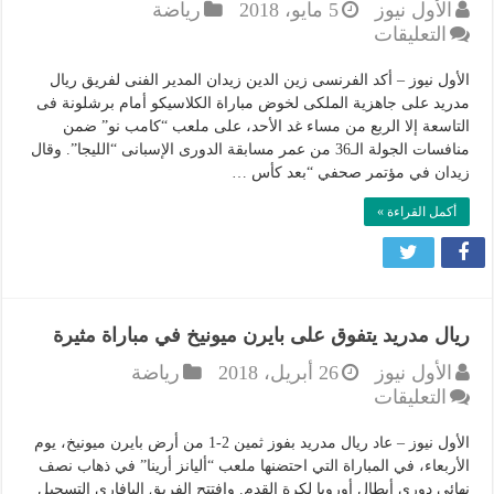
الأول نيوز
5 مايو، 2018
رياضة
على
التعليقات
زيدان
يؤكد
الأول نيوز – أكد الفرنسى زين الدين زيدان المدير الفنى لفريق ريال
جاهزية
مدريد على جاهزية الملكى لخوض مباراة الكلاسيكو أمام برشلونة فى
التاسعة إلا الربع من مساء غد الأحد، على ملعب “كامب نو” ضمن
ريال
منافسات الجولة الـ36 من عمر مسابقة الدورى الإسبانى “الليجا”. وقال
مدريد
زيدان في مؤتمر صحفي “بعد كأس …
لكلاسيكو
برشلونة..
أكمل القراءة »
وهذا
ما
قاله
مغلقة
ريال مدريد يتفوق على بايرن ميونيخ في مباراة مثيرة
الأول نيوز
26 أبريل، 2018
رياضة
على
التعليقات
ريال
مدريد
الأول نيوز – عاد ريال مدريد بفوز ثمين 2-1 من أرض بايرن ميونيخ، يوم
يتفوق
الأربعاء، في المباراة التي احتضنها ملعب “أليانز أرينا” في ذهاب نصف
نهائي دوري أبطال أوروبا لكرة القدم. وافتتح الفريق البافاري التسجيل
على