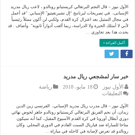
رونالدو
سيعمل
الأول نيوز – قال النجم البرتغالي كريستيانو رونالدو ، لاعب ريال مدريد
بهذه
الإسبانى، في تصريحات لبرنامج “إل تشيرنغيتيو” الإسباني: “قد أعمل
في مجال التمثيل بعد اعتزال كرة القدم، ولكني لن أكون ممثلاً رئيسياً
المهنة
لأني لا أمتلك الخبرة ولا الدراسة، ربما ألعب أدواراً ثانوية”. وأضاف : قد
بعد
يحدث هذا بعد تجاوزي …
اعتزاله
كرة
أكمل القراءة »
القدم
مغلقة
خبر سار لمشجعي ريال مدريد
الأول نيوز
18 مايو، 2018
رياضة
على
التعليقات
خبر
سار
الأول نيوز – قال مدرب ريال مدريد الإسباني، الفرنسي زين الدين
لمشجعي
زيدان، أن نجم الفريق البرتغالي كريستيانو رونالدو جاهز لخوض نهائي
دوري أبطال أوروبا في كرة القدم الأسبوع المقبل، كما أنه سيكون
ريال
متاحا للمباراة ضد فياريال السبت القادم في الدوري المحلي. وكان
مدريد
رونالدو قد تعرض لإصابة في كاحله في مباراة …
مغلقة