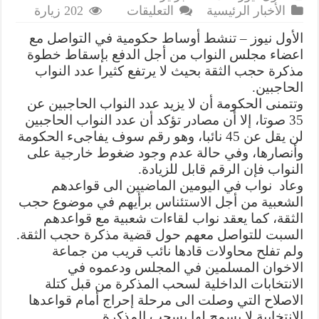
على
الأخبار الرئيسية
التعليقات
202 زيارة
المؤيدون
الأول نيوز – تنشط أوساط حكومية في التواصل مع
لحجب
اعضاء مجلس النواب من أجل الدفع بإسقاط خطوة
الثقة
مذكرة حجب الثقة بحيث لا يرتفع كثيرا عدد النواب
يزيدون
الحاجبين.
عن
45
وتتمنى الحكومة أن لا يزيد عدد النواب الحاجبين عن
نائبا
35 صوتا، إلا أن مصادر تؤكد أن عدد النواب الحاجبين
والرقم
لن يقل عن 45 نائبا، وهو رقم سوف يفاجىء الحكومة
قابل
وأنصارها، وفي حالة عدم وجود ضغوط خارجية على
للزيادة
النواب فإن الرقم قابل للزيادة.
مغلقة
وعاد نواب في اليومين الماضيين الى قواعدهم
الشعبية من أجل الاستئناس برأيهم في موضوع حجب
الثقة، كما يعقد نواب لقاءات شعبية مع قواعدهم
السبت للتواصل معهم حول قضية مذكرة حجب الثقة.
ولم تفلح محاولات قادها نائب قريب من جماعة
الاخوان المسلمين في المجلس ودعموه في
الانتخابات الداخلية لسحب المذكرة من قبل كتلة
الاصلاح التي وصلت الى مرحلة إحراج أمام قواعدها
الانتخابية لا يسمح لها بسحب المذكرة .