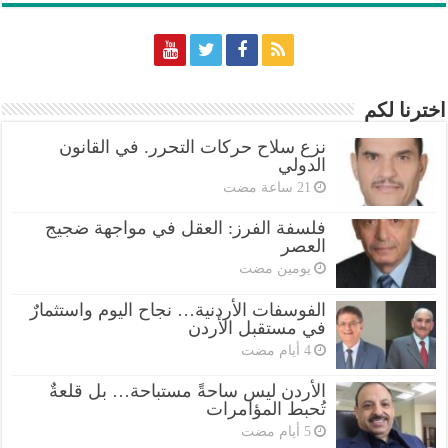
اخترنا لكم
نزع سلاح حركات التحرر. في القانون
الدولي
فلسفة الفرز: العقل في مواجهة ضجيج
العصر
‏يومين مضت
الفوسفات الأردنية… نجاح اليوم واستثمارٌ
في مستقبل الأردن
الأردن ليس ساحةً مستباحة… بل قلعةٌ
تُحبط المؤامرات