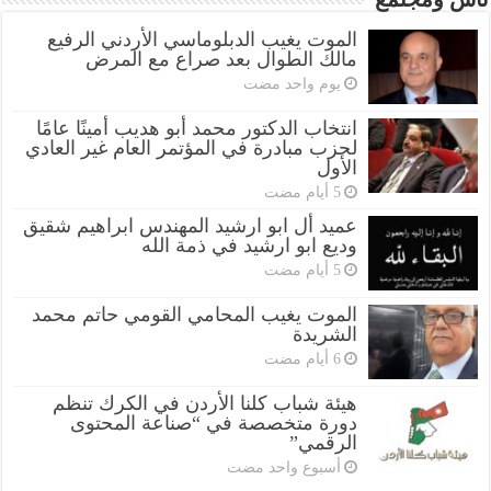
الموت يغيب الدبلوماسي الأردني الرفيع
مالك الطوال بعد صراع مع المرض
‏يوم واحد مضت
انتخاب الدكتور محمد أبو هديب أمينًا عامًا
لحزب مبادرة في المؤتمر العام غير العادي
الأول
عميد أل ابو ارشيد المهندس ابراهيم شقيق
وديع ابو ارشيد في ذمة الله
الموت يغيب المحامي القومي حاتم محمد
الشريدة
هيئة شباب كلنا الأردن في الكرك تنظم
دورة متخصصة في “صناعة المحتوى
الرقمي”
‏أسبوع واحد مضت