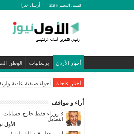
أرسل خبرا
السبت , أغسطس 8 2026
أخبار الأردن
برلمانيات
الوطن الع
أخبار عاجلة
أجواء صيفية عادية وارت
أراء و مواقف
3 وزراء فقط خارج حسابات
التعديل
الأول ني
ليس هذا وقت الشماتة !