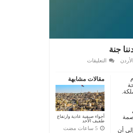
نا جنة
على
الأردن
التعليقات
وزارة
السياحة:
م
مقالات مشابهة
إيقاف
حة
برنامج
لكة.
أردننا
جنة
مغلقة
أجواء صيفية عادية وارتفاع
صمة
طفيف الأحد
لى أن