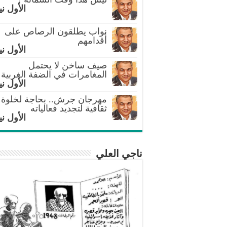
الأول ني
نواب يطلقون الرصاص على
أقدامهم
الأول ني
صيف ساخن لا يحتمل
المغامرات في الضفة الغربية
الأول ني
مهرجان جرش.. بحاجة لخلوة
ثقافية لتجديد فعالياته
الأول ني
ناجي العلي