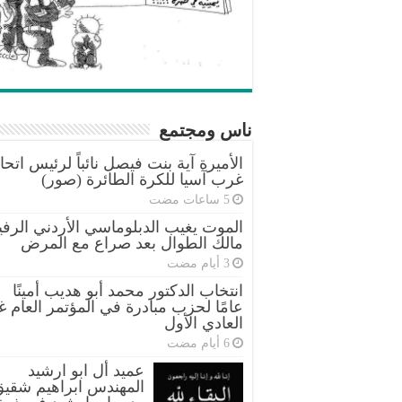
ناس ومجتمع
الأميرة آية بنت فيصل نائباً لرئيس اتحا
غرب آسيا للكرة الطائرة (صور)
الموت يغيب الدبلوماسي الأردني الرفي
مالك الطوال بعد صراع مع المرض
انتخاب الدكتور محمد أبو هديب أمينًا
عامًا لحزب مبادرة في المؤتمر العام غ
العادي الأول
عميد أل ابو ارشيد
المهندس ابراهيم شقي