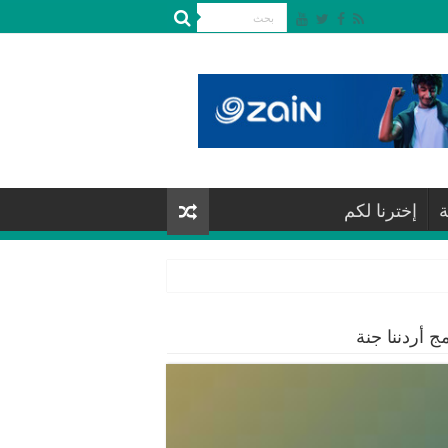
ة
إخترنا لكم
ج أردننا جنة