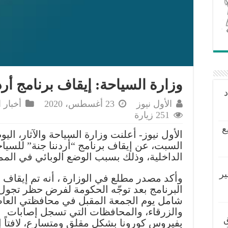
وزارة السياحة: إيقاف برنامج أردن
د
الأول نيوز
23 أغسطس، 2020
أخبار 
251 زيارة
ع
الأول نيوز- أعلنت وزارة السياحة والآثار، اليو
السبت، عن إيقاف برنامج “أردننا جنة” للسيا
الداخلية، وذلك بسبب الوضع الوبائي في المم
ير
وأكد مصدر مطلع في الوزارة ، أنه تم إيقاف
البرنامج بعد توجّه الحكومة لفرض حظر تجول
شامل يوم الجمعة المقبل في محافظتي العا
والزرقاء، والمحافظات التي تسجل إصابات
ق
بفيروس كورونا بشكل مقلق ومتسارع، لافتاً إ