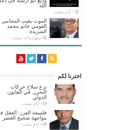
وديع ابو ارشيد في ذمة
الله
الموت يغيب المحامي
القومي حاتم محمد
الشريدة
‏أسبوع واحد مضت
اخترنا لكم
نزع سلاح حركات
التحرر. في القانون
الدولي
فلسفة الفرز: العقل ف
مواجهة ضجيج العصر