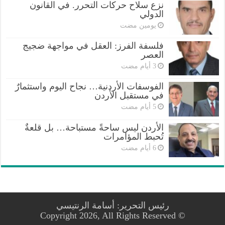
نزع سلاح حركات التحرر. في القانون
الدولي
‏يومين مضت
فلسفة الفرز: العقل في مواجهة ضجيج
العصر
الفوسفات الأردنية… نجاح اليوم واستثمارٌ
في مستقبل الأردن
الأردن ليس ساحةً مستباحة… بل قلعةٌ
تُحبط المؤامرات
رئيس التحرير: أسامة الرنتيسي
© Copyright 2026, All Rights Reserved