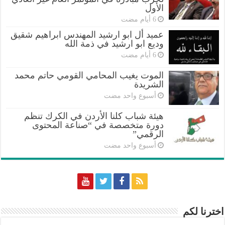
الأول
عميد أل ابو ارشيد المهندس ابراهيم شقيق
وديع ابو ارشيد في ذمة الله
الموت يغيب المحامي القومي حاتم محمد
الشريدة
‏أسبوع واحد مضت
هيئة شباب كلنا الأردن في الكرك تنظم
دورة متخصصة في “صناعة المحتوى
الرقمي”
‏أسبوع واحد مضت
اخترنا لكم