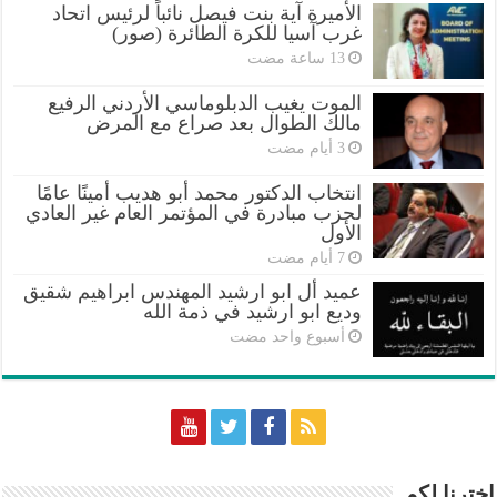
الأميرة آية بنت فيصل نائباً لرئيس اتحاد
غرب آسيا للكرة الطائرة (صور)
الموت يغيب الدبلوماسي الأردني الرفيع
مالك الطوال بعد صراع مع المرض
انتخاب الدكتور محمد أبو هديب أمينًا عامًا
لحزب مبادرة في المؤتمر العام غير العادي
الأول
عميد أل ابو ارشيد المهندس ابراهيم شقيق
وديع ابو ارشيد في ذمة الله
‏أسبوع واحد مضت
اخترنا لكم