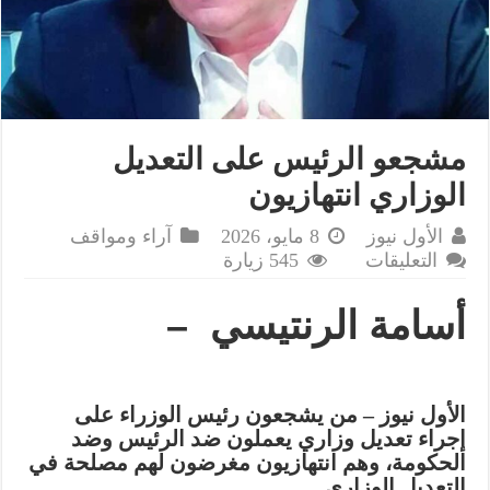
مشجعو الرئيس على التعديل
الوزاري انتهازيون
الأول نيوز
8 مايو، 2026
آراء ومواقف
على
التعليقات
545 زيارة
مشجعو
الرئيس
أسامة الرنتيسي –
على
التعديل
الوزاري
انتهازيون
الأول نيوز – من يشجعون رئيس الوزراء على
مغلقة
إجراء تعديل وزاري يعملون ضد الرئيس وضد
الحكومة، وهم انتهازيون مغرضون لهم مصلحة في
التعديل الوزاري.