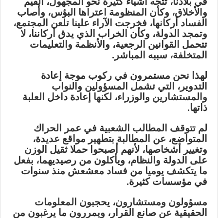
في بلادنا، تتجه أشياء كثيرة نحو المجهول، القيم
والأخلاق، وكأن المنظومة اعتراها البؤس، وأصاب
الفساد أركانها، فخرجت الآراء علينا تلعن المجتمع،
وتمجد الدولة، وكأن الخراب الذي يدق أركاننا، لا
تتحمل القوانين الرجعية، والأنظمة والتعليمات
المتخلفة، سببه المباشر.
لهذا نحن مستمرون في ركوب موجة إعادة
التدوير، التي تشمل المسؤولين والنواب
والمستشارين والوزراء، لكنها إعادة داخل العلبة
ذاتها.
لم تتوقف المطالب الشعبية في عمر الحراك
المتواضع، عن المطالبة بتطهير مواقع عديدة،
وتغيير أشخاصها، لأنهم أصبحوا حملا ثقيل الوزن
على الدولة والنظام، ويأكلون من رصيديهما، بفعل
ما يتكشف يوميا من فساد معشعش منذ سنوات
في مؤسسات كثيرة.
مسؤولون ومستشارون، يحجبون المعلومات
الحقيقية عن صانع القرار، ويمررون ما يرغبون من