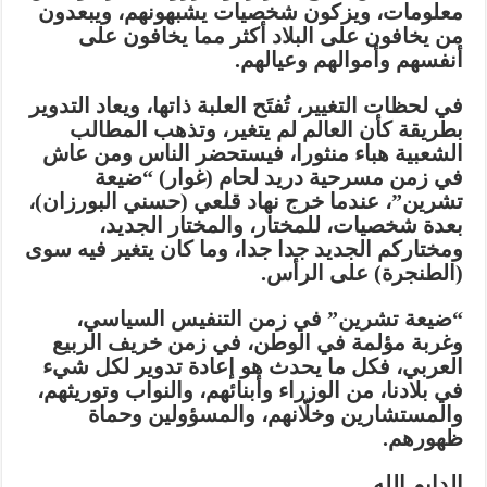
معلومات، ويزكون شخصيات يشبهونهم، ويبعدون
من يخافون على البلاد أكثر مما يخافون على
أنفسهم وأموالهم وعيالهم.
في لحظات التغيير، تُفتَح العلبة ذاتها، ويعاد التدوير
بطريقة كأن العالم لم يتغير، وتذهب المطالب
الشعبية هباء منثورا، فيستحضر الناس ومن عاش
في زمن مسرحية دريد لحام (غوار) “ضيعة
تشرين”، عندما خرج نهاد قلعي (حسني البورزان)،
بعدة شخصيات، للمختار، والمختار الجديد،
ومختاركم الجديد جدا جدا، وما كان يتغير فيه سوى
(الطنجرة) على الرأس.
“ضيعة تشرين” في زمن التنفيس السياسي،
وغربة مؤلمة في الوطن، في زمن خريف الربيع
العربي، فكل ما يحدث هو إعادة تدوير لكل شيء
في بلادنا، من الوزراء وأبنائهم، والنواب وتوريثهم،
والمستشارين وخلّانهم، والمسؤولين وحماة
ظهورهم.
الدايم الله…