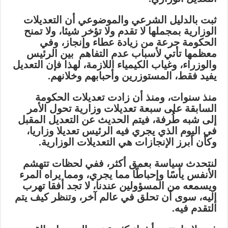
ثبت بالدليل الشرعي والموضوعي أن التعديلات
الوزارية بمجملها لا تقدم ولا تؤخر شيئا، ولا تمنح
الحكومة جرعة من زيادة عطاء وإنجاز، وفي
معظمها تأتي لأسباب عدم التفاهم بين الرئيس
والوزراء، وغياب الكيمياء اللازمة، لهذا فإن التعديل
يفيد فقط، المستوزرين وأحبابهم وخلانهم.
منذ سنوات، ومنذ أن زادت تعديلات الحكومة
السابقة على سبعة تعديلات وزارية تحول الأمر
إلى شبه طُرفة، فيتم الحديث عن التعديل المقبل
في اليوم الذي يجري فيه الرئيس تعديلا وزاريا،
وكأن أبرز الإنجازات هي التعديلات الوزارية.
لنتحدث سياسة بعمق أكثر، ففي لحظات تتهشم
الأنفس يأسًا وإحباطًا مما يجري، ومما يراه المرء
ويسمعه من المسؤولين عندنا، لا تجد أفقا تهرب
إليه، سوى أن تحلق في عالم آخر، وتنظر كيف يتم
التقدم فيه.