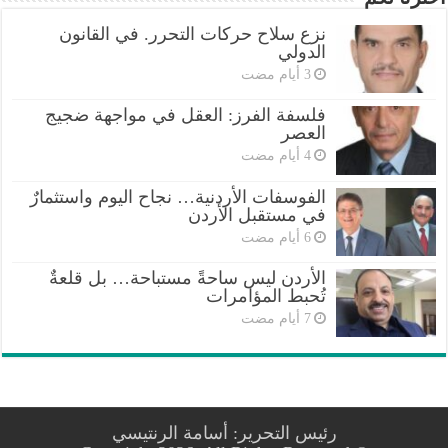
نزع سلاح حركات التحرر. في القانون
الدولي
فلسفة الفرز: العقل في مواجهة ضجيج
العصر
الفوسفات الأردنية… نجاح اليوم واستثمارٌ
في مستقبل الأردن
الأردن ليس ساحةً مستباحة… بل قلعةٌ
تُحبط المؤامرات
رئيس التحرير: أسامة الرنتيسي