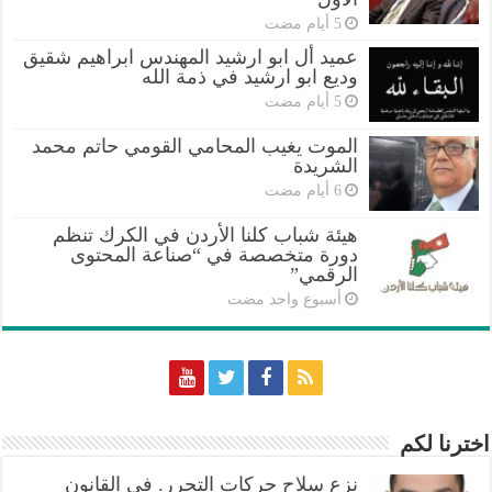
عميد أل ابو ارشيد المهندس ابراهيم شقيق
وديع ابو ارشيد في ذمة الله
الموت يغيب المحامي القومي حاتم محمد
الشريدة
هيئة شباب كلنا الأردن في الكرك تنظم
دورة متخصصة في “صناعة المحتوى
الرقمي”
‏أسبوع واحد مضت
اخترنا لكم
نزع سلاح حركات التحرر. في القانون