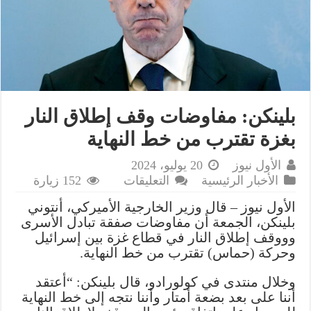
بلينكن: مفاوضات وقف إطلاق النار
بغزة تقترب من خط النهاية
الأول نيوز
20 يوليو، 2024
على
الأخبار الرئيسية
التعليقات
152 زيارة
بلينكن:
الأول نيوز – قال وزير الخارجية الأميركي، أنتوني
مفاوضات
بلينكن، الجمعة أن مفاوضات صفقة تبادل الأسرى
وقف
وووقف إطلاق النار في قطاع غزة بين إسرائيل
إطلاق
وحركة (حماس) تقترب من خط النهاية.
النار
بغزة
وخلال منتدى في كولورادو، قال بلينكن: “أعتقد
تقترب
أننا على بعد بضعة أمتار وأننا نتجه إلى خط النهاية
من