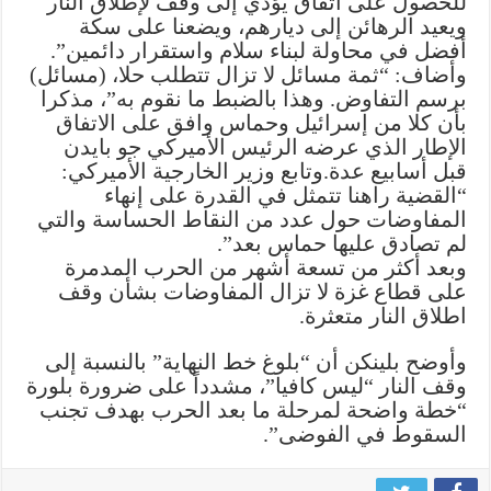
للحصول على اتفاق يؤدي إلى وقف لإطلاق النار
خط
ويعيد الرهائن إلى ديارهم، ويضعنا على سكة
النهاية
أفضل في محاولة لبناء سلام واستقرار دائمين”.
مغلقة
وأضاف: “ثمة مسائل لا تزال تتطلب حلا، (مسائل)
برسم التفاوض. وهذا بالضبط ما نقوم به”، مذكرا
بأن كلا من إسرائيل وحماس وافق على الاتفاق
الإطار الذي عرضه الرئيس الأميركي جو بايدن
قبل أسابيع عدة.وتابع وزير الخارجية الأميركي:
“القضية راهنا تتمثل في القدرة على إنهاء
المفاوضات حول عدد من النقاط الحساسة والتي
لم تصادق عليها حماس بعد”.
وبعد أكثر من تسعة أشهر من الحرب المدمرة
على قطاع غزة لا تزال المفاوضات بشأن وقف
اطلاق النار متعثرة.
وأوضح بلينكن أن “بلوغ خط النهاية” بالنسبة إلى
وقف النار “ليس كافيا”، مشدداً على ضرورة بلورة
“خطة واضحة لمرحلة ما بعد الحرب بهدف تجنب
السقوط في الفوضى”.