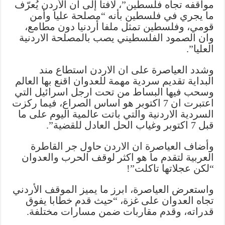
مواقفه تجاه فلسطين”، لافتا إلى أن الأردن يُعرّف
ما يجري في فلسطين بأنه “مصلحة عليا وأمن
قومي، وفلسطين تمثل ملفا أردنيا دون مطامع،
وان الصمود الفلسطيني يصب بالمصلحة الاردنية
العليا”.
وشدد العياصرة على ان الاردن استطاع مند
البداية تقديم سردية مهمة للعدوان اقنع بها العالم
وسحب فيها البساط من تحت ارجل اسرائيل التي
اعتبرت ان 7 اكتوبر هو اساس الصراع، فيما ركزت
السردية الاردنية والتي باتت عالمية اليوم على ما
قبل 7 اكتوبر وغياب الحل العادل للقضية”.
وأضاف العياصرة ان الاردن حاول جر القاطرة
العربية لتقدم ما هو اكثر لوقف الحرب والعدوان
“لكن عجلاتها تاكلت”!
واستعرض العياصرة، ابرز ما يميز الموقف الأردني
تجاه العدوان على غزة، “حيث قدم خطابا يفوق
قدراته، وقدم مقاربات ضمن مسارات مختلفة.