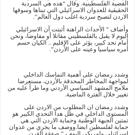
القضية الفلسطينية. وقال “هده هي السردية
الحقيقية للعدوان الاسرائيلي التي تبناها وسوقها
الاردن لتصبح سردية اغلب دول العالم”.
وأضاف ” الأحداث الراهنة أثبتت أن الاسرائيلي
اليوم لا يقبل بالفلسطيني مقاتلا أو مفاوضا، ونحن
أمام تحد كبير، يؤثر على الإقليم .. الكيان حسم
أمره سياسيا وعينه على الأردن”.
وشدد رمضان على أهمية التماسك الداخلي
لمواجهة المخاطر المحدقة بالأردن، مستعرضا
ملامح المشهد السياسي الأردني وما طرأ عليه من
تغيير خلال الفترة الماضية.
وشدد رمضان ان المطلوب من الاردن على
المستوى الداخلي في ظل هدا التحدي الكبير هو
تمتين الجبهة الوطنية وحماية الاردن التي هي
حماية لفلسطين ايضا.ووصف ما يجري من عدوان
اسرائيلي وامريكي اليوم بـ”ـصفقة القرن