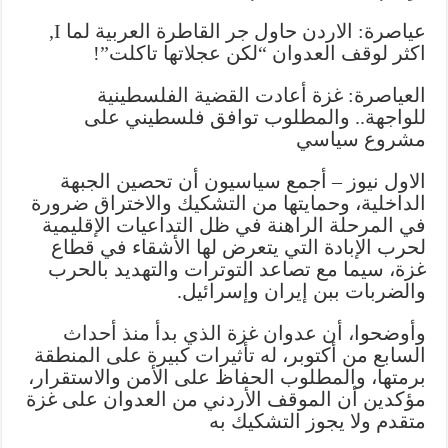
تماسك
عياصرة: الاردن حاول جر القاطرة العربية لما I,
الجبهة
اكثر لوقف العدوان “لكن عجلاتها تاكلت”!
الداخلية
مغلقة
العياصرة: غزة أعادت القضية الفلسطينية
للواجهة.. والمطلوب توافق فلسطيني على
مشروع سياسي
الاول نيوز – أجمع سياسيون أن تحصين الجبهة
الداخلية، وحمايتها من التشكيك والاختراق ضرورة
في المرحلة الراهنة في ظل التداعيات الإقليمية
لحرب الإبادة التي يتعرض لها الأشقاء في قطاع
غزة، سيما مع تصاعد التوترات والتهديد بالحرب
والضربات ببن إيران وإسرائيل.
وأوضحوا، أن عدوان غزة الذي بدأ منذ أحداث
السابع من أكتوبر، له تأثيرات كبيرة على المنطقة
برمتها، والمطلوب الحفاظ على الأمن والاستقرار،
مؤكدين أن الموقف الأردني من العدوان على غزة
متقدم ولا يجوز التشكيك به