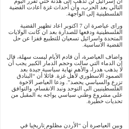
أن إسرائيل لن تذهب إلى هدنة حتى تقرر اليوم
التالي بعد الحرب، وأن أحداث غزة أعادت القضية
الفلسطينية إلى الواجهة.
وراى عياصرة ان 7 اكتوبر اعاد تظهير القضية
الفلسطينية ودفعها للصدارة بعد ان كانت الولايات
المتحدة واسرائيل تسعيان للتطبيع قفزا عن حل
القضية الاساسية.
واضاف العياصرة، أن قادم الأيام ليست سهلة، قال
إن الدماء التي سالت وحجم الدمار الكبير يجب أن
لا يذهب هدرا، والأهم نهاية سياسية جيدة بعد
الصمود الاسطوري لأهل غزة. قائلا أن “البنادق
تزرع والسياسي يحصد”. ودعا العياصر الاخوة
الفلسطينيين الى التوحد ونبد الانقسام، والتوافق
على مشروع وطني سياسي يواجه به المقبل من
تحديات خطيرة.
وبين العياصرة أن “الأردن مظلوم تاريخيا في