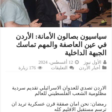
سياسيون بصالون الأمانة: الأردن
في عين العاصفة والمهم تماسك
الجبهة الداخلية
الأول نيوز
12 أغسطس، 2024
على
أخبار الأردن
التعليقات
176 زيارة
سياسيون
بصالون
الأمانة:
الاردن تصدي للعدوان الاسرائيلي تقديم سردية
الأردن
مظلومية الشعب الفلسطيني للعالم
في
عين
رمضان: نحن امان صفقة قرن عسكرية تريد ان
العاصفة
ترسم مستقبل الاقليم كله
والمهم