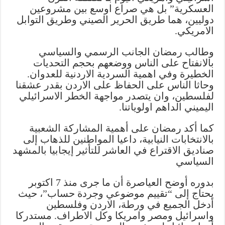
العسكرية” بل هي صراع اوسع بين مشروعين
دوليين، هما طريق الحرير الصيني وطريق التوابل
الامريكي.
وطالب رمضان الجانب الرسمي والسياسي
بالانفتاح على الناس ووضعهم بحجم التحديات
الخطيرة وفي اهمية السردية الاردنية للعدوان.
وحاثا الناس على الحفاظ على الاردن بقدر عشقنا
لفلسطين، وان يتصدر مواجهة الخطر الاسرائيلي
اليميني الداهم اولوياتنا.
كما أكد رمضان على أهمية المشاركة الشعبية
بالانتخابات النيابية، داعيا المواطنين للذهاب إلى
صناديق الاقتراع في العاشر للتأثير إيجابيا بالمشهد
السياسي
بدوره أوضح العياصرة أن ما جرى منذ 7 اكتوبر
يحتاج إلى “تقييم موضوعي وجردة حساب”، حيث
أدخل الجميع في ورطة، الاردن وفلسطين
واسرائيل ومصر وامريكا وكل الاطراف. مستدركا