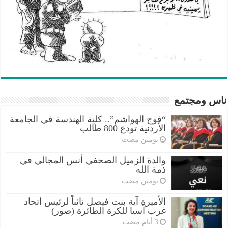
ناس ومجتمع
“فوج الهواشم”.. كلية الهندسة في الجامعة
الأردنية تودع 800 طالب
‏يومين مضت
والدة الزميل الصحفي أنس المجالي في
ذمة الله
‏يومين مضت
الأميرة آية بنت فيصل نائباً لرئيس اتحاد
غرب آسيا للكرة الطائرة (صور)