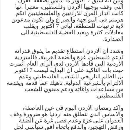
وبين انه سبق 7 اكتوبر ما سمي بصفقة القرن
التي وقف بوجهها الاردن وفلسطين، معتبرا انها
كانت اندار القرن للاردنيين والفلسطينيين انكم
هزمتم في المواجهة والصراع ولن تكون مدعوين
لاية ترتيبات للمنطقة، لياتي 7 اكتوبر ويقلب
معادلات كثيرة ويعيد القضية الفلسطينية الى
الصدارة.
وشدد ان الاردن استطاع تقديم ما يفوق قدراته
لدعم فلسطين، غزة والضفة الغربية، فالسردية
الاردنية التي قادها الاردن لدى الراي العام اثمرت
حيث بات التاكيد على ان البداية ليست 7 اكتوبر
بل الظلم التاريخي للشعب الفلسطيني وعدم
الالتزام بالشرعية الدولية. ناهيك عما قدمه ويقدمه
من مساعدات واغاثة ودعم معنوي للشعب
الفلسطيني.
واكد رمضان الاردن اليوم في عين العاصفة،
والاساس الدي ننطلق منه اردنيا هو ضرورة وقف
العدوان على غزة وعدم فصل غزة عن الضفة
ورفض التهجير، والدفع باتجاه افق سياسي لحل