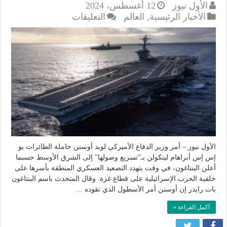
الأول نيوز
12 أغسطس، 2024
على
الأخبار الرئيسية
,
العالم
التعليقات
واشنطن
تأمر
بتسريع
وصول
إحدى
حاملات
طائراتها
في
الشرق
الأوسط
مغلقة
الأول نيوز – أمر وزير الدفاع الأميركي لويد أوستن حاملة الطائرات يو
إس إس أبراهام لينكولن بـ”تسريع وصولها” إلى الشرق الأوسط حسبما
أعلن البنتاغون، في وقت يتهدد التصعيد العسكري المنطقة بأسرها على
خلفية الحرب الإسرائيلية على قطاع غزة. وقال المتحدث باسم البنتاغون
بات رايدر إن أوستن أمر الأسطول الذي تقوده …
أكمل القراءة »