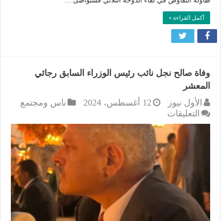
طاولة التفاوض في لقاء الدوحة الثلاثي فسنواصل …
أكمل القراءة »
وفاة صالح نجل نائب رئيس الوزراء السابق رجائي
المعشر
الأول نيوز
12 أغسطس، 2024
ناس ومجتمع
على
التعليقات
وفاة
صالح
نجل
نائب
رئيس
الوزراء
السابق
رجائي
المعشر