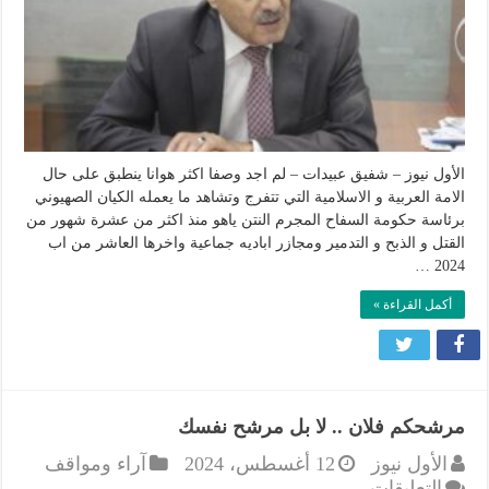
في
غزة
والضفة
الغربية
مغلقة
الأول نيوز – شفيق عبيدات – لم اجد وصفا اكثر هوانا ينطبق على حال
الامة العربية و الاسلامية التي تتفرج وتشاهد ما يعمله الكيان الصهيوني
برئاسة حكومة السفاح المجرم النتن ياهو منذ اكثر من عشرة شهور من
القتل و الذبح و التدمير ومجازر اباديه جماعية واخرها العاشر من اب
2024 …
أكمل القراءة »
مرشحكم فلان .. لا بل مرشح نفسك
الأول نيوز
12 أغسطس، 2024
آراء ومواقف
على
التعليقات