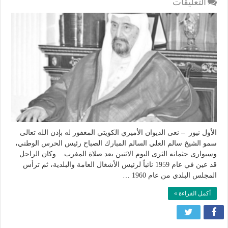
على
التعليقات
الكويت:
عميد
الأسرة..
الشيخ
سالم
العلي
الصباح
في
ذمة
الله
مغلقة
الأول نيوز – نعى الديوان الأميري الكويتي المغفور له بإذن الله تعالى
سمو الشيخ سالم العلي السالم المبارك الصباح رئيس الحرس الوطني،
وسيوارى جثمانه الثرى اليوم الاثنين بعد صلاة المغرب. وكان الراحل
قد عين في عام 1959 نائباً لرئيس الأشغال العامة والبلدية، ثم ترأس
المجلس البلدي من عام 1960 …
أكمل القراءة »