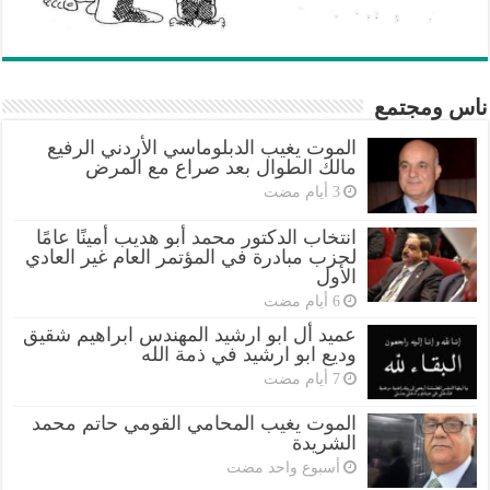
ناس ومجتمع
الموت يغيب الدبلوماسي الأردني الرفيع
مالك الطوال بعد صراع مع المرض
انتخاب الدكتور محمد أبو هديب أمينًا عامًا
لحزب مبادرة في المؤتمر العام غير العادي
الأول
عميد أل ابو ارشيد المهندس ابراهيم شقيق
وديع ابو ارشيد في ذمة الله
الموت يغيب المحامي القومي حاتم محمد
الشريدة
‏أسبوع واحد مضت