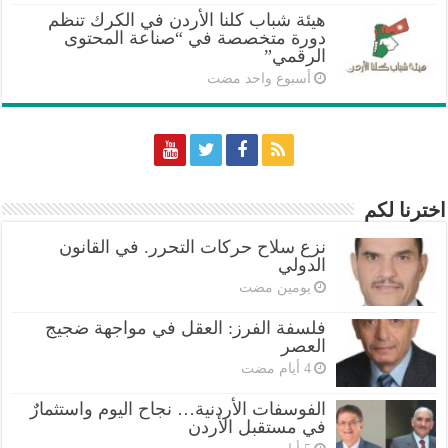
هيئة شباب كلنا الأردن في الكرك تنظم
دورة متخصصة في “صناعة المحتوى
الرقمي”
‏أسبوع واحد مضت
اخترنا لكم
نزع سلاح حركات التحرر. في القانون
الدولي
‏يومين مضت
فلسفة الفرز: العقل في مواجهة ضجيج
العصر
الفوسفات الأردنية… نجاح اليوم واستثمارٌ
في مستقبل الأردن