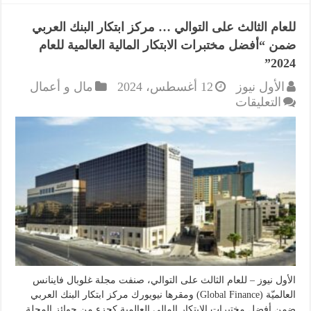
للعام الثالث على التوالي … مركز ابتكار البنك العربي
ضمن “أفضل مختبرات الابتكار المالية العالمية للعام
2024”
الأول نيوز
12 أغسطس، 2024
مال و أعمال
على
التعليقات
للعام
الثالث
على
التوالي
…
مركز
ابتكار
البنك
العربي
ضمن
“أفضل
الأول نيوز – للعام الثالث على التوالي، صنفت مجلة غلوبال فاينانس
مختبرات
العالميّة (Global Finance) ومقرها نيويورك مركز ابتكار البنك العربي
الابتكار
ضمن أفضل مختبرات الابتكار المالي العالمية كجزء من جوائز المجلة