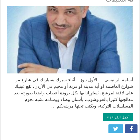
مرشحكم
فلان
..
لا
بل
مرشح
نفسك
مغلقة
أسامة الرنتيسي – الأول نيوز – أثناء سيرك بسيارتك في شارع من
شوارع العاصمة او أية مدينة او قرية أو مخيم في الأردن، تقع عينيك
على لافتة لمرشح، يَستَهبِلنا بها بكل برودة أعصاب واضعا صورته بعد
معالجتها كثيرا بالفوتوشوب، بأسنان بيضاء ووسامة تشبه نجوم
المسلسلات التركية، ويكتب تحتها مرشحكم …
أكمل القراءة »