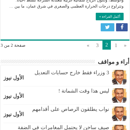
والوسط، وتكون الرياح شمالية غربية معتدلة السرعة تنشط أحياناً.
وتتراوح درجات الحرارة العظمى والصغرى في شرق عمان، ما بين …
أكمل القراءة »
2
»
3
1
«
صفحة 2 من 3
أراء و مواقف
3 وزراء فقط خارج حسابات التعديل
الأول نيوز
ليس هذا وقت الشماتة !
الأول نيوز
نواب يطلقون الرصاص على أقدامهم
الأول نيوز
صيف ساخن لا يحتمل المغامرات في الضفة