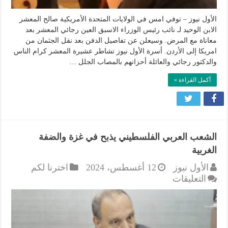
مغلقة
الأول نيوز – توفي امس في الولايات المتحدة الأمريكية صالح المعشر
الابن الوحيد لـ نائب رئيس الوزراء الاسبق العين رجائي المعشر بعد
معاناة مع المرض. وسيعلن عن تفاصيل الدفن بعد نقل الجثمان من
امريكا إلى الأردن. أسرة الأول نيوز تشاطر عشيرة المعشر كرام الناس
والدكتور رجائي والعائلة أحزانهم بالمصاب الجلل …
أكمل القراءة »
الشعب العربي الفلسطيني يذبح في غزة والضفة
الغربية
الأول نيوز
12 أغسطس، 2024
اخترنا لكم
على
التعليقات
الشعب
العربي
الفلسطيني
يذبح