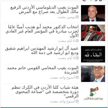
الموت يغيب الدبلوماسي الأردني الرفيع
مالك الطوال بعد صراع مع المرض
‏يومين مضت
انتخاب الدكتور محمد أبو هديب أمينًا عامًا
لحزب مبادرة في المؤتمر العام غير العادي
الأول
عميد أل ابو ارشيد المهندس ابراهيم شقيق
وديع ابو ارشيد في ذمة الله
الموت يغيب المحامي القومي حاتم محمد
الشريدة
‏أسبوع واحد مضت
هيئة شباب كلنا الأردن في الكرك تنظم
دورة متخصصة في “صناعة المحتوى
الرقمي”
‏أسبوع واحد مضت