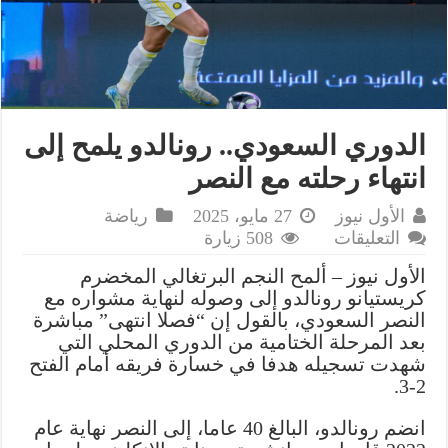
الدوري السعودي.. رونالدو يلمح إلى
انتهاء رحلته مع النصر
الأول نيوز
27 مايو، 2025
رياضة
على
التعليقات
508 زيارة
الدوري
الأول نيوز – ألمح النجم البرتغالي المخضرم
السعودي..
كريستيانو رونالدو إلى وصوله لنهاية مشواره مع
رونالدو
النصر السعودي، بالقول إن “فصلا انتهى” مباشرة
يلمح
بعد المرحلة الختامية من الدوري المحلي التي
إلى
شهدت تسجيله هدفا في خسارة فريقه أمام الفتح
انتهاء
2-3.
رحلته
مع
انضم رونالدو، البالغ 40 عاما، إلى النصر نهاية عام
النصر