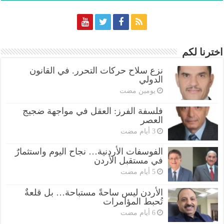
اخترنا لكم
نزع سلاح حركات التحرر. في القانون
الدولي
‏يومين مضت
فلسفة الفرز: العقل في مواجهة ضجيج
العصر
الفوسفات الأردنية… نجاح اليوم واستثمارٌ
في مستقبل الأردن
الأردن ليس ساحةً مستباحة… بل قلعةٌ
تُحبط المؤامرات