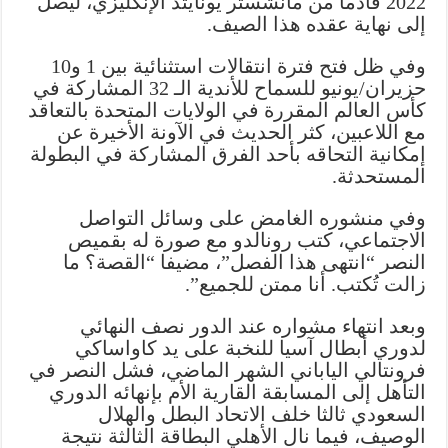
2022 قادما من مانشستر يونايتد الإنكليزي، ليصل
مغلقة
إلى نهاية عقده هذا الصيف.
وفي ظل فتح فترة انتقالات استثنائية بين 1 و10
حزيران/يونيو للسماح للأندية الـ 32 المشاركة في
كأس العالم المقررة في الولايات المتحدة بالتعاقد
مع اللاعبين، كثر الحديث في الآونة الأخيرة عن
إمكانية التحاقه بأحد الفرق المشاركة في البطولة
المستحدثة.
وفي منشوره الغامض على وسائل التواصل
الاجتماعي، كتب رونالدو مع صورة له بقميص
النصر “انتهى هذا الفصل”، مضيفا “القصة؟ ما
زالت تُكتب. أنا ممتن للجميع”.
وبعد انتهاء مشواره عند الدور نصف النهائي
لدوري أبطال آسيا للنخبة على يد كاواساكي
فرونتالي الياباني الشهر الماضي، فشل النصر في
التأهل إلى المسابقة القارية الأم بإنهائه الدوري
السعودي ثالثا خلف الاتحاد البطل والهلال
الوصيف، فيما نال الأهلي البطاقة الثالثة نتيجة