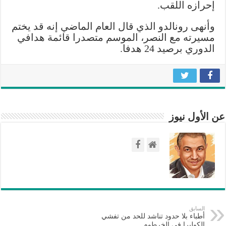
إحرازه اللقب.
وأنهى رونالدو الذي قال العام الماضي إنه قد يختم
مسيرته مع النصر، الموسم متصدرا قائمة هدافي
الدوري برصيد 24 هدفا.
عن الأول نيوز
السابق
أطباء بلا حدود تناشد للحد من تفشي
الكوليرا في الخرطوم