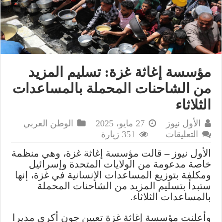
مؤسسة إغاثة غزة: تسليم المزيد
من الشاحنات المحملة بالمساعدات
الثلاثاء
الأول نيوز
27 مايو، 2025
الوطن العربي
على
التعليقات
351 زيارة
مؤسسة
الأول نيوز – قالت مؤسسة إغاثة غزة، وهي منظمة
إغاثة
خاصة مدعومة من الولايات المتحدة وإسرائيل
غزة:
ومكلفة بتوزيع المساعدات الإنسانية في غزة، إنها
تسليم
ستبدأ بتسليم المزيد من الشاحنات المحملة
المزيد
بالمساعدات الثلاثاء.
من
الشاحنات
وأعلنت مؤسسة إغاثة غزة تعيين جون أكري مديرا
المحملة