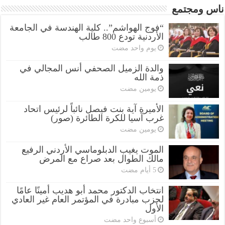
ناس ومجتمع
“فوج الهواشم”.. كلية الهندسة في الجامعة
الأردنية تودع 800 طالب
‏يوم واحد مضت
والدة الزميل الصحفي أنس المجالي في
ذمة الله
‏يومين مضت
الأميرة آية بنت فيصل نائباً لرئيس اتحاد
غرب آسيا للكرة الطائرة (صور)
‏يومين مضت
الموت يغيب الدبلوماسي الأردني الرفيع
مالك الطوال بعد صراع مع المرض
انتخاب الدكتور محمد أبو هديب أمينًا عامًا
لحزب مبادرة في المؤتمر العام غير العادي
الأول
‏أسبوع واحد مضت