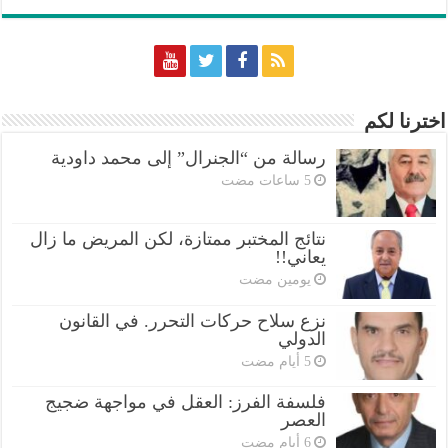
اخترنا لكم
رسالة من “الجنرال” إلى محمد داودية
نتائج المختبر ممتازة، لكن المريض ما زال
يعاني!!
‏يومين مضت
نزع سلاح حركات التحرر. في القانون
الدولي
فلسفة الفرز: العقل في مواجهة ضجيج
العصر