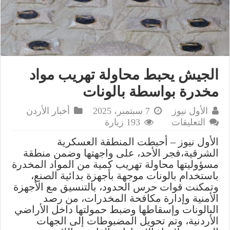
الجيش يحبط محاولة تهريب مواد
مخدرة بواسطة بالونات
الأول نيوز
7 سبتمبر، 2025
أخبار الأردن
على
التعليقات
193 زيارة
الجيش
الأول نيوز – أحبطت المنطقة العسكرية
يحبط
الشرقية،فجر الأحد، على واجهتها وضمن منطقة
محاولة
مسؤوليتها محاولة تهريب كمية من المواد المخدرة
تهريب
باستخدام بالونات موجهة بأجهزة بدائية الصنع،
مواد
وتمكنت قوات حرس الحدود، بالتنسيق مع الأجهزة
مخدرة
الأمنية وإدارة مكافحة المخدرات، من رصد
بواسطة
البالونات وإسقاطها وضبط حمولتها داخل الأراضي
بالونات
الأردنية، وتم تحويل المضبوطات إلى الجهات
مغلقة