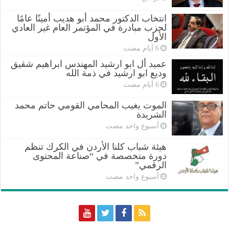
انتخاب الدكتور محمد أبو هديب أمينًا عامًا
لحزب مبادرة في المؤتمر العام غير العادي
الأول
عميد أل ابو ارشيد المهندس ابراهيم شقيق
وديع ابو ارشيد في ذمة الله
الموت يغيب المحامي القومي حاتم محمد
الشريدة
‏أسبوع واحد مضت
هيئة شباب كلنا الأردن في الكرك تنظم
دورة متخصصة في “صناعة المحتوى
الرقمي”
‏أسبوع واحد مضت