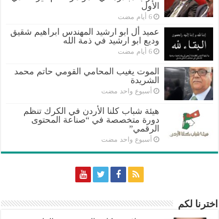
الأول
عميد أل ابو ارشيد المهندس ابراهيم شقيق
وديع ابو ارشيد في ذمة الله
الموت يغيب المحامي القومي حاتم محمد
الشريدة
‏أسبوع واحد مضت
هيئة شباب كلنا الأردن في الكرك تنظم
دورة متخصصة في “صناعة المحتوى
الرقمي”
‏أسبوع واحد مضت
اخترنا لكم