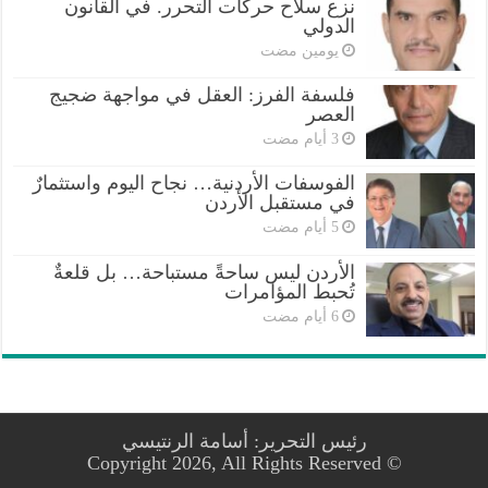
نزع سلاح حركات التحرر. في القانون
الدولي
‏يومين مضت
فلسفة الفرز: العقل في مواجهة ضجيج
العصر
الفوسفات الأردنية… نجاح اليوم واستثمارٌ
في مستقبل الأردن
الأردن ليس ساحةً مستباحة… بل قلعةٌ
تُحبط المؤامرات
رئيس التحرير: أسامة الرنتيسي
© Copyright 2026, All Rights Reserved