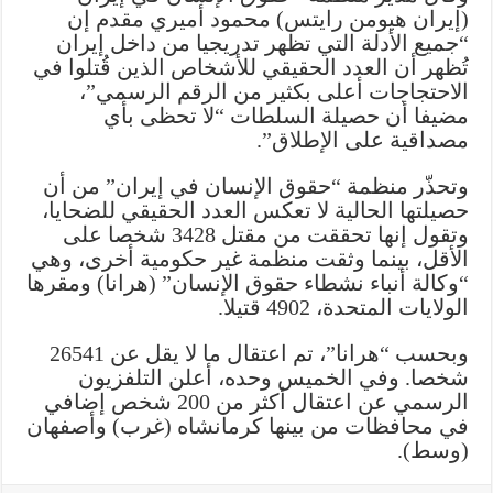
(إيران هيومن رايتس) محمود أميري مقدم إن
“جميع الأدلة التي تظهر تدريجيا من داخل إيران
تُظهر أن العدد الحقيقي للأشخاص الذين قُتلوا في
الاحتجاجات أعلى بكثير من الرقم الرسمي”،
مضيفا أن حصيلة السلطات “لا تحظى بأي
مصداقية على الإطلاق”.
وتحذّر منظمة “حقوق الإنسان في إيران” من أن
حصيلتها الحالية لا تعكس العدد الحقيقي للضحايا،
وتقول إنها تحققت من مقتل 3428 شخصا على
الأقل، بينما وثقت منظمة غير حكومية أخرى، وهي
“وكالة أنباء نشطاء حقوق الإنسان” (هرانا) ومقرها
الولايات المتحدة، 4902 قتيلا.
وبحسب “هرانا”، تم اعتقال ما لا يقل عن 26541
شخصا. وفي الخميس وحده، أعلن التلفزيون
الرسمي عن اعتقال أكثر من 200 شخص إضافي
في محافظات من بينها كرمانشاه (غرب) وأصفهان
(وسط).