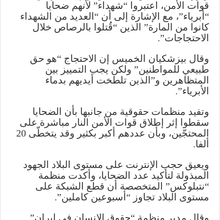
قوات الأمن، اعتبروا “شهداء” لأنهم ضحايا
“أبرياء”، مع الإشارة إلى أن “العديد من الشهداء
كانوا من المارة” الذين “قُتلوا بالرصاص خلال
الاحتجاجات”.
وقال بيزشكيان الخميس إن الاحتجاج “هو حق
طبيعي للمواطنين” ولكن يجب التمييز بين
المتظاهرين و”الذين تلطخت أيديهم بدماء
الأبرياء”.
وتفيد منظمات حقوقية من جانبها بأن الضحايا
سقطوا إثر إطلاق قوات الأمن النار مباشرة على
المحتجّين، وبأن عددهم أكبر بكثير وقد يتخطّى 20
ألفا.
ويعيق حجب الإنترنت على مستوى البلاد الجهود
المبذولة لتأكيد عدد الضحايا، وأكدت منظمة
“نتبلوكس” المتخصصة أن قطع الشبكة على
مستوى البلاد تجاوز “أسبوعين كاملين”.
وقال مدير منظمة “حقوق الإنسان في إيران”