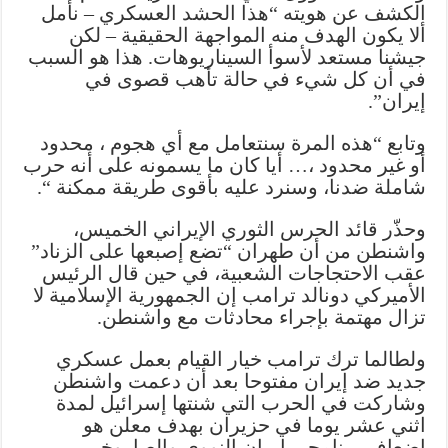
الكشف عن هويته “هذا الحشد العسكري – نأمل
على
ألا يكون الهدف منه المواجهة الحقيقية – لكن
أنه
جيشنا مستعد لأسوأ السيناريوهات. هذا هو السبب
“حرب
في أن كل شيء في حالة تأهب قصوى في
شاملة”
إيران”.
مغلقة
وتابع “هذه المرة سنتعامل مع أي هجوم ، محدود
أو غير محدود ،… أيا كان ما يسمونه على أنه حرب
شاملة ضدنا، وسنرد عليه بأقوى طريقة ممكنة “.
وحذّر قائد الحرس الثوري الإيراني الخميس،
واشنطن من أن طهران “تضع إصبعها على الزناد”
عقب الاحتجاجات الشعبية، في حين قال الرئيس
الأميركي دونالد ترامب إن الجمهورية الإسلامية لا
تزال مهتمة بإجراء محادثات مع واشنطن.
ولطالما ترك ترامب خيار القيام بعمل عسكري
جديد ضد إيران مفتوحا بعد أن دعمت واشنطن
وشاركت في الحرب التي شنتها إسرائيل لمدة
اثني عشر يوما في حزيران بهدف معلن هو
إضعاف برنامجي إيران النووي والصاروخي.