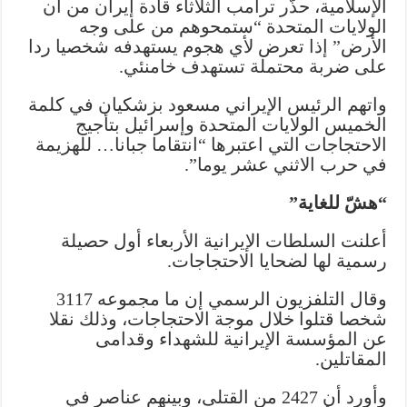
الإسلامية، حذّر ترامب الثلاثاء قادة إيران من أن
الولايات المتحدة “ستمحوهم من على وجه
الأرض” إذا تعرض لأي هجوم يستهدفه شخصيا ردا
على ضربة محتملة تستهدف خامنئي.
واتهم الرئيس الإيراني مسعود بزشكيان في كلمة
الخميس الولايات المتحدة وإسرائيل بتأجيج
الاحتجاجات التي اعتبرها “انتقاما جبانا… للهزيمة
في حرب الاثني عشر يوما”.
“هشّ للغاية”
أعلنت السلطات الإيرانية الأربعاء أول حصيلة
رسمية لها لضحايا الاحتجاجات.
وقال التلفزيون الرسمي إن ما مجموعه 3117
شخصا قتلوا خلال موجة الاحتجاجات، وذلك نقلا
عن المؤسسة الإيرانية للشهداء وقدامى
المقاتلين.
وأورد أن 2427 من القتلى، وبينهم عناصر في