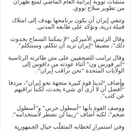
منشآت نووية إيرانية العام الماضي لمنع طهران
من تطوير سلاح نووي.
وتنفي إيران أن يكون برنامجها يهدف إلى امتلاك
قنبلة ذرية، وتؤكد على طابعه المدني.
وقال الرئيس الأميركي “لا يمكننا السماح بحدوث
ذلك”، مضيفا “إيران تريد أن تتكلم، وسنتكلم”.
وقال ترامب للصحفيين على متن طائرته الرئاسية
“اير فورس ون” أثناء عودته من دافوس إلى
الولايات المتحدة “نحن نراقب إيران”.
وأضاف “لدينا قوة كبيرة متجهة نحو إيران”، مردفا
“أُفضل أن لا أرى أي شيء يحدث، لكننا نراقبهم
عن كثب”.
ووصف القوة بأنها “أسطول حربي” و”أسطول
ضخم”، لكنه أضاف “ربما لن نضطر لاستخدامه”.
وفي استمرار لخطابه المتقلّب حيال الجمهورية