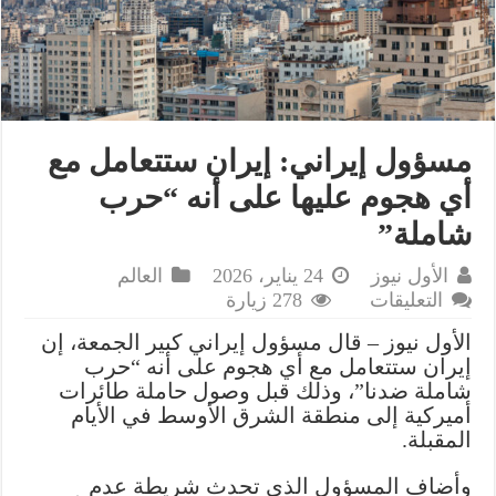
مسؤول إيراني: إيران ستتعامل مع
أي هجوم عليها على أنه “حرب
شاملة”
الأول نيوز
24 يناير، 2026
العالم
على
التعليقات
278 زيارة
مسؤول
الأول نيوز – قال مسؤول إيراني كبير الجمعة، إن
إيراني:
إيران ستتعامل مع أي هجوم على أنه “حرب
إيران
شاملة ضدنا”، وذلك قبل وصول حاملة طائرات
ستتعامل
أميركية إلى منطقة الشرق الأوسط في الأيام
مع
المقبلة.
أي
هجوم
وأضاف المسؤول الذي تحدث شريطة عدم
عليها