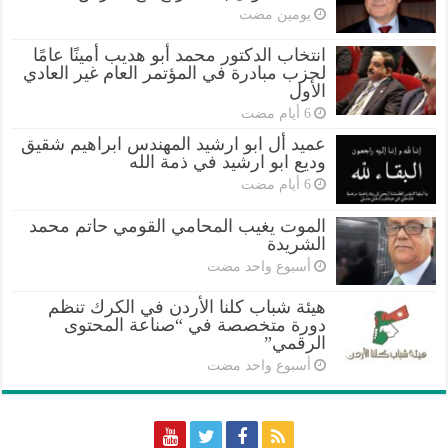
‏يومين مضت
انتخاب الدكتور محمد أبو هديب أمينًا عامًا
لحزب مبادرة في المؤتمر العام غير العادي
الأول
عميد أل ابو ارشيد المهندس ابراهيم شقيق
وديع ابو ارشيد في ذمة الله
الموت يغيب المحامي القومي حاتم محمد
الشريدة
‏أسبوع واحد مضت
هيئة شباب كلنا الأردن في الكرك تنظم
دورة متخصصة في “صناعة المحتوى
الرقمي”
‏أسبوع واحد مضت