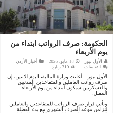
الحكومة: صرف الرواتب ابتداء من
يوم الأربعاء
الأول نيوز
18 مايو، 2026
أخبار الأردن
على
التعليقات
319 زيارة
الحكومة:
الأول نيوز – أعلنت وزارة المالية، اليوم الاثنين، إن
صرف
صرف رواتب العاملين والمتقاعدين المدنيين
الرواتب
والعسكريين سيكون ابتداء من يوم الأربعاء
ابتداء
المقبل.
من
يوم
ويأتي قرار صرف الرواتب للمتقاعدين والعاملين
الأربعاء
لتزامن موعد الصرف الشهري مع بدء العطلة
مغلقة