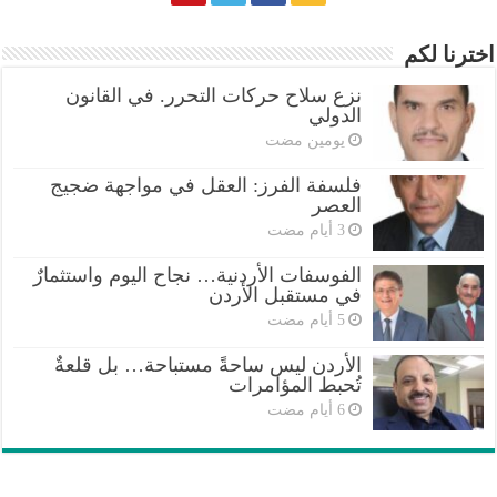
اخترنا لكم
نزع سلاح حركات التحرر. في القانون
الدولي
‏يومين مضت
فلسفة الفرز: العقل في مواجهة ضجيج
العصر
الفوسفات الأردنية… نجاح اليوم واستثمارٌ
في مستقبل الأردن
الأردن ليس ساحةً مستباحة… بل قلعةٌ
تُحبط المؤامرات