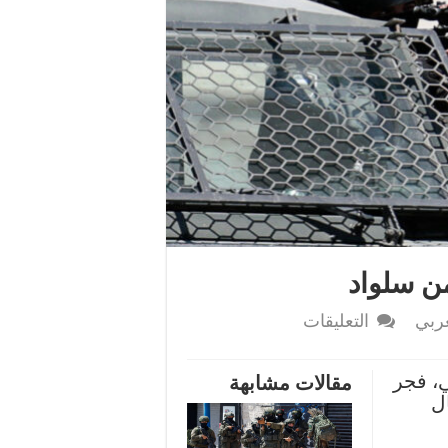
من سلواد
على
ربي
التعليقات
الاحتلال
الإسرائيلي
ي، فجر
مقالات مشابهة
يعتقل
ال
طفلا
من