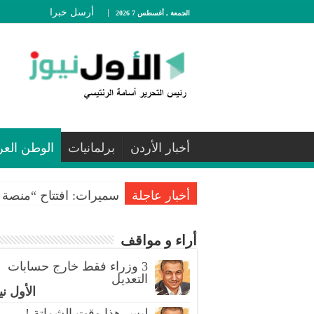
أرسل خبرا
الجمعة , أغسطس 7 2026
أخبار الأردن
برلمانيات
الوطن العر
أخبار عاجلة
سميرات: افتتاح “منصة ا
أراء و مواقف
3 وزراء فقط خارج حسابات
التعديل
الأول ني
ليس هذا وقت الشماتة !