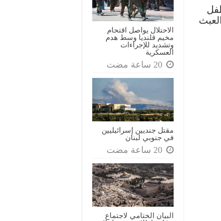
سلواد
طفل
مغلقة
العبث
الاحتلال يواصل اقتحام
مخيم قلنديا وسط هدم
وتشديد للإجراءات
العسكرية
مقتل جنديين إسرائيليين
في جنوبي لبنان
البيان الختامي لاجتماع