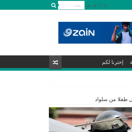
إخترنا لكم
قل طفلا من سلواد