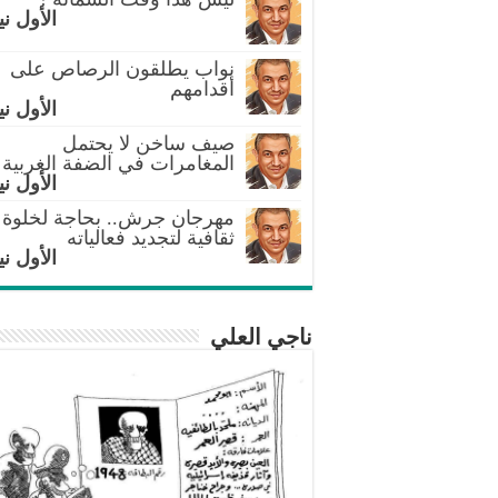
الأول ني
نواب يطلقون الرصاص على
أقدامهم
الأول ني
صيف ساخن لا يحتمل
المغامرات في الضفة الغربية
الأول ني
مهرجان جرش.. بحاجة لخلوة
ثقافية لتجديد فعالياته
الأول ني
ناجي العلي