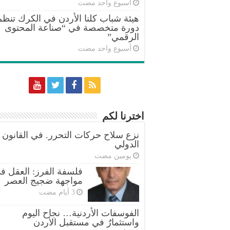
‏أسبوع واحد مضت
هيئة شباب كلنا الأردن في الكرك تنظم
دورة متخصصة في “صناعة المحتوى
الرقمي”
‏أسبوع واحد مضت
اخترنا لكم
نزع سلاح حركات التحرر. في القانون
الدولي
‏يومين مضت
فلسفة الفرز: العقل ف
مواجهة ضجيج العصر
الفوسفات الأردنية… نجاح اليوم
واستثمارٌ في مستقبل الأردن