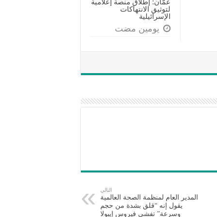
عمّان: إطلاق منصة إعلامية
لتوثيق الانتهاكات
الإسرائيلية
‏يومين مضت
التالي
المدير العام لمنظمة الصحة العالمية
يقول إنه “قلق بشدة من حجم
وسرعة” تفشي فيروس إيبولا