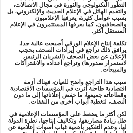
التطور التكنولوجي والثورة في مجال الاتصالات،
والتقدم الهائل في الإعلام الحديث والإلكتروني، بل
بسبب عوامل كثيرة، يعرفها الإعلاميون
والصحافيون، كما يعرفها المستثمرون في الإعلام
المستقل أكثر
.
تكلفة إنتاج الإعلام الورقي أصبحت عالية جدا،
يرافق ذلك تراجع في إيرادات الصحف بحجب
الإعلان عن بعض الصحف (الشريان الرئيس
لاستمرار صدورها) وتراجع أعداده والاشتراكات
والمبيعات
.
سبب هذا التراجع واضح للعيان، فهناك أزمة
اقتصادية طاحنة أثرت في المؤسسات الاقتصادية
وقطاعاته جميعها، ما خفض إعلاناتها إلى ما دون
النصف، لتغطية أبواب أخرى من النفقات
.
لكن أكثر ما يضغط على المؤسسات الإعلامية في
ظل زيادة مصاريفها، وتكاليف إنتاجها، نظرة الدولة
لها، وعدم التفكير بأهمية غياب أصوات إعلامية عن