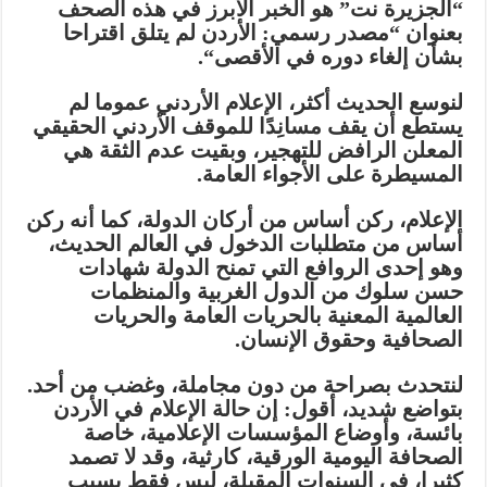
“الجزيرة نت” هو الخبر الأبرز في هذه الصحف
بعنوان “مصدر رسمي: الأردن لم يتلق اقتراحا
بشأن إلغاء دوره في الأقصى
“.
لنوسع الحديث أكثر، الإعلام الأردني عموما لم
يستطع أن يقف مسانِدًا للموقف الأردني الحقيقي
المعلن الرافض للتهجير، وبقيت عدم الثقة هي
المسيطرة على الأجواء العامة
.
الإعلام، ركن أساس من أركان الدولة، كما أنه ركن
أساس من متطلبات الدخول في العالم الحديث،
وهو إحدى الروافع التي تمنح الدولة شهادات
حسن سلوك من الدول الغربية والمنظمات
العالمية المعنية بالحريات العامة والحريات
الصحافية وحقوق الإنسان
.
لنتحدث بصراحة من دون مجاملة، وغضب من أحد.
بتواضع شديد، أقول: إن حالة الإعلام في الأردن
بائسة، وأوضاع المؤسسات الإعلامية، خاصة
الصحافة اليومية الورقية، كارثية، وقد لا تصمد
كثيرا، في السنوات المقبلة، ليس فقط بسبب