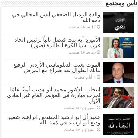
ناس ومجتمع
والدة الزميل الصحفي أنس المجالي في
ذمة الله
الأميرة آية بنت فيصل نائباً لرئيس اتحاد
غرب آسيا للكرة الطائرة (صور)
الموت يغيب الدبلوماسي الأردني الرفيع
مالك الطوال بعد صراع مع المرض
انتخاب الدكتور محمد أبو هديب أمينًا عامًا
لحزب مبادرة في المؤتمر العام غير العادي
الأول
‏أسبوع واحد مضت
عميد أل ابو ارشيد المهندس ابراهيم شقيق
وديع ابو ارشيد في ذمة الله
‏أسبوع واحد مضت