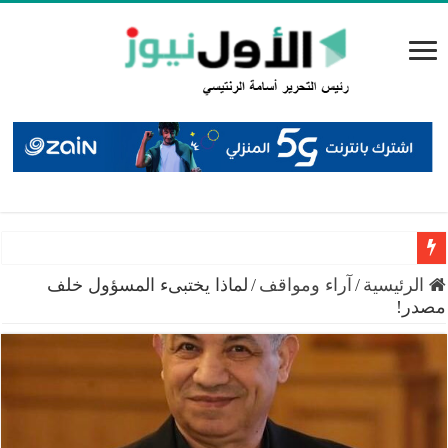
راتب الشيخوخة من الضمان.. الصبيحي يكشف الشروط والـ180 اشتراكاً
الرئيسية
/
آراء ومواقف
/
لماذا يختبىء المسؤول خلف
مصدر!