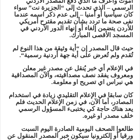
أموت وأعرف ما الذي دفع المصدر الأردني
الرسمي – الذي تحدث إلى “الجزيرة نت” سواء
كان سياسيا أو أمنيا – إلى عدم ذكر اسمه عندما
نفى صحة ما تردد بشأن تقديم مقترح أمريكي
للأردن يتضمن إلغاء أو إنهاء الدور الأردني في
المسجد الأقصى المبارك
.
حيث قال المصدر إن “أية وثيقة من هذا النوع لم
تُقدم ولم تُعرض على أية جهة أردنية رسمية
“.
في الإعلام أي خبر يُنقل عن مصدر غير معلن
ومعروف يفقد نصف مصداقيته، والآن المصداقية
هي نبراس اي تصريح او معلومة
.
كان سابقا في الإعلام التقليدي زيادة في استخدام
المصادر، أما الآن، في زمن الإعلام الحديث فلم
يعد هناك حاجة كي يختبىء المسؤول الرسمي
خلف مصدر او غيره
.
طالعوا الصحف اليومية الصادرة اليوم السبت
ورقيا أو إلكترونيا سيكون خبر المصدر المنقول عن