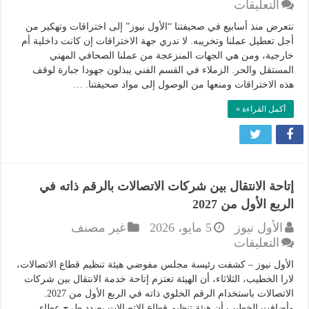
على
التعليقات
توضيح
نتعرض منذ أسابيع في صحيفتنا “الأول نيوز” إلى اختراقات وتهكير من
من
أجل تعطيل عملنا وتخريبه. لا ندري جهة الاختراقات إن كانت داخلية أم
“الأول
خارجية، ومن هي الجهات المنزعجة من عملنا الصحافي المهني
نيوز”
المستقل والحر. الزملاء في القسم الفني يبذلون جهودا جبارة لوقف
مغلقة
هذه الاختراقات ومنعها من الوصول إلى مواد صحيفتنا. …
أكمل القراءة »
إتاحة الانتقال بين شركات الاتصالات بالرقم ذاته في
الربع الأول من 2027
الأول نيوز
5 مايو، 2026
غير مصنف
على
التعليقات
إتاحة
الأول نيوز – كشفت رئيسة مجلس مفوضي هيئة تنظيم قطاع الاتصالات،
الانتقال
لارا الخطيب، الثلاثاء، أن الهيئة تعتزم إتاحة خدمة الانتقال بين شركات
بين
الاتصالات باستخدام الرقم الخلوي ذاته في الربع الأول من 2027.
شركات
وأضافت الخطيب أن هيئة تنظيم قطاع الاتصالات بصدد طرح عطاء