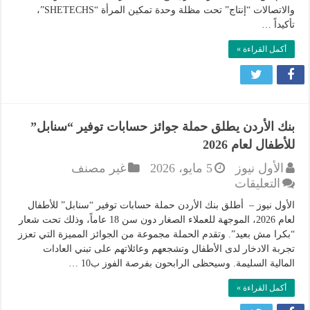
وبالتعاون
والاتصالات “إنتاج” تحت مظلة وحدة تمكين المرأة “SHETECHS”،
مع
تأكيداً …
جمعية
أكمل القراءة »
إنتاج
مغلقة
بنك الأردن يطلق حملة جوائز حسابات توفير “سنابل”
للأطفال لعام 2026
الأول نيوز
5 مايو، 2026
غير مصنف
على
التعليقات
بنك
الأول نيوز – أطلق بنك الأردن حملة حسابات توفير “سنابل” للأطفال
الأردن
لعام 2026، الموجهة للعملاء الصغار دون سن 18 عاماً، وذلك تحت شعار
يطلق
“بكرا مش بعيد”. وتقدم الحملة مجموعة من الجوائز المميزة التي تعزز
حملة
تجربة الادخار لدى الأطفال وتشجعهم وعائلاتهم على تبني العادات
جوائز
المالية السليمة. وسيحظى الرابحون بفرصة الفوز ب10 …
حسابات
توفير
أكمل القراءة »
“سنابل”