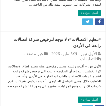
الاتصالات
لتتقدم الشركات التي ستتولى تنفيذ ذلك من الناحية …
بالرقم
ذاته
أكمل القراءة »
في
الربع
الأول
من
2027
“تنظيم الاتصالات”: لا توجه لترخيص شركة اتصالات
مغلقة
رابعة في الأردن
الأول نيوز
5 مايو، 2026
غير مصنف
على
التعليقات
“تنظيم
الأول نيوز – أكدت رئيسة مجلس مفوضي هيئة تنظيم قطاع الاتصالات،
الاتصالات”:
لارا الخطيب، الثلاثاء، أن الحكومة لا تتجه إلى ترخيص شركة رابعة
لا
لتقديم خدمات الاتصالات والخدمات الخلوية في الأردن. وأضافت
توجه
الخطيب خلال منتدى التواصل الحكومي، أنه يتم ترخيص شركات تقدم
لترخيص
خدمات الإنترنت وتتبع المركبات، مشيرة إلى وجود 111 شركة مرخصة
شركة
…
اتصالات
أكمل القراءة »
رابعة
في