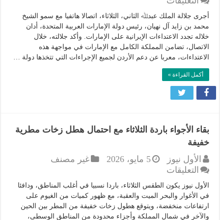
على
التعليقات
الملك
أجرى جلالة الملك عبدﷲ الثاني، الثلاثاء، اتصالا هاتفيا مع سمو الشيخ
يجري
محمد بن زايد آل نهيان، رئيس دولة الإمارات العربية المتحدة، أدان
اتصالا
خلاله تجدد الاعتداءات الإيرانية على الإمارات. وأكد جلالته، خلال
هاتفيا
الاتصال، تضامن المملكة الكامل مع الإمارات في مواجهة هذه
مع
الاعتداءات، معربا عن دعم الأردن لجميع الإجراءات التي تتخذها دولة …
رئيس
دولة
أكمل القراءة »
الإمارات
ويدين
تجدد
الاعتداءات
الإيرانية
بقاء الأجواء باردة الثلاثاء مع احتمال هطل زخات مطرية
مغلقة
خفيفة
الأول نيوز
5 مايو، 2026
غير مصنف
على
التعليقات
بقاء
الأول نيوز يكون الطقس الثلاثاء، باردا نسبيا في أغلب المناطق، ودافئا
الأجواء
في الأغوار والبحر الميت والعقبة، مع ظهور كميات من الغيوم على
باردة
ارتفاعات منخفضة، ويتوقع هطول زخات خفيفة من المطر بين الحين
الثلاثاء
والآخر في شمال المملكة وأجزاء محدودة من المناطق الوسطى،