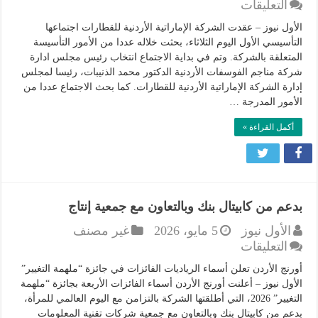
على
التعليقات
الذنيبات
الأول نيوز – عقدت الشركة الإماراتية الأردنية للقطارات اجتماعها
رئيسا
التأسيسي الأول اليوم الثلاثاء، بحثت خلاله عددا من الأمور التأسيسة
لمجلس
المتعلقة بالشركة. وتم في بداية الاجتماع انتخاب رئيس مجلس ادارة
إدارة
شركة مناجم الفوسفات الأردنية الدكتور محمد الذنيبات، رئيسا لمجلس
الشركة
إدارة الشركة الإماراتية الأردنية للقطارات. كما بحث الاجتماع عددا من
الإماراتية
الأمور المدرجة …
الأردنية
أكمل القراءة »
للقطارات
مغلقة
بدعم من كابيتال بنك وبالتعاون مع جمعية إنتاج
الأول نيوز
5 مايو، 2026
غير مصنف
على
التعليقات
بدعم
أورنج الأردن تعلن أسماء الرياديات الفائزات في جائزة “ملهمة التغيير”
من
الأول نيوز – أعلنت أورنج الأردن أسماء الفائزات الأربعة بجائزة “ملهمة
كابيتال
التغيير” 2026، التي أطلقتها الشركة بالتزامن مع اليوم العالمي للمرأة،
بنك
بدعم من كابيتال بنك وبالتعاون مع جمعية شركات تقنية المعلومات