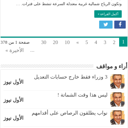
مع
وتكون الرياح شمالية غربية معتدلة السرعة تنشط على فترات. …
احتمال
هطل
أكمل القراءة »
زخات
مطرية
خفيفة
مغلقة
1
30
20
10
»
5
4
3
2
صفحة 1 من 378
...
الأخيرة »
أراء و مواقف
3 وزراء فقط خارج حسابات التعديل
الأول نيوز
ليس هذا وقت الشماتة !
الأول نيوز
نواب يطلقون الرصاص على أقدامهم
الأول نيوز