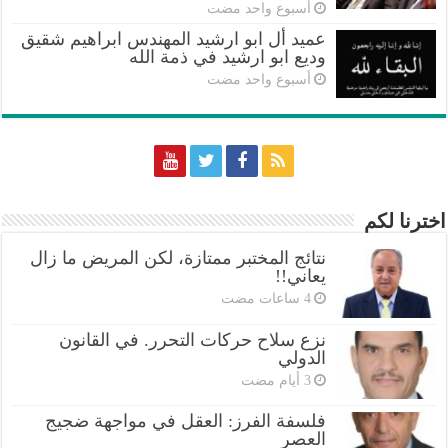
‏أسبوع واحد مضت
عميد أل ابو ارشيد المهندس ابراهيم شقيق
وديع ابو ارشيد في ذمة الله
‏أسبوع واحد مضت
اخترنا لكم
نتائج المختبر ممتازة، لكن المريض ما زال
يعاني!!
نزع سلاح حركات التحرر. في القانون
الدولي
فلسفة الفرز: العقل في مواجهة ضجيج
العصر