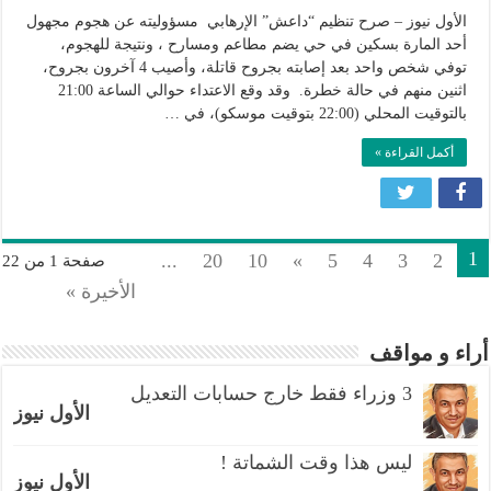
يعلن
الأول نيوز – صرح تنظيم “داعش” الإرهابي مسؤوليته عن هجوم مجهول
مسؤوليته
أحد المارة بسكين في حي يضم مطاعم ومسارح ، ونتيجة للهجوم،
توفي شخص واحد بعد إصابته بجروح قاتلة، وأصيب 4 آخرون بجروح،
عن
اثنين منهم في حالة خطرة. وقد وقع الاعتداء حوالي الساعة 21:00
هجوم
بالتوقيت المحلي (22:00 بتوقيت موسكو)، في …
الطعن
في
أكمل القراءة »
باريس
مغلقة
1
...
20
10
»
5
4
3
2
صفحة 1 من 22
الأخيرة »
أراء و مواقف
3 وزراء فقط خارج حسابات التعديل
الأول نيوز
ليس هذا وقت الشماتة !
الأول نيوز