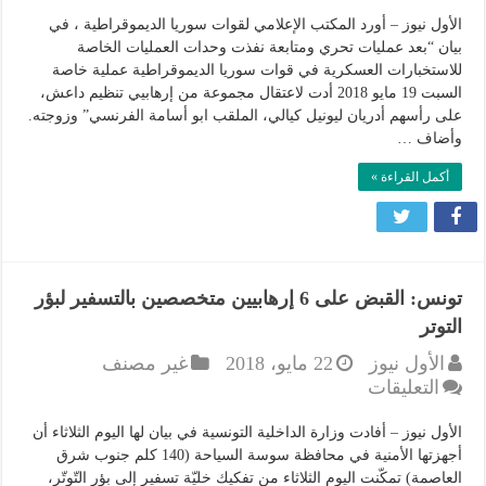
القبض
على
الأول نيوز – أورد المكتب الإعلامي لقوات سوريا الديموقراطية ، في
أخطر
بيان “بعد عمليات تحري ومتابعة نفذت وحدات العمليات الخاصة
للاستخبارات العسكرية في قوات سوريا الديموقراطية عملية خاصة
داعشي
السبت 19 مايو 2018 أدت لاعتقال مجموعة من إرهابيي تنظيم داعش،
فرنسي
على رأسهم أدريان ليونيل كيالي، الملقب ابو أسامة الفرنسي” وزوجته.
في
وأضاف …
سوريا
مغلقة
أكمل القراءة »
تونس: القبض على 6 إرهابيين متخصصين بالتسفير لبؤر
التوتر
الأول نيوز
22 مايو، 2018
غير مصنف
على
التعليقات
تونس:
القبض
الأول نيوز – أفادت وزارة الداخلية التونسية في بيان لها اليوم الثلاثاء أن
على
أجهزتها الأمنية في محافظة سوسة السياحة (140 كلم جنوب شرق
6
العاصمة) تمكّنت اليوم الثلاثاء من تفكيك خليّة تسفير إلى بؤر التّوتّر،