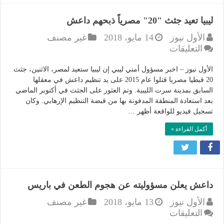
ليبيا تعيد جثث "20" مصرياً ذبحهم داعش
الأول نيوز
14 مايو، 2018
غير مصنف
على
التعليقات
ليبيا
تعيد
الأول نيوز – اخبر مسؤول أمني ليبي إن ليبيا ستعيد لمصر، الاثنين، جثث
جثث
20 قبطيا مصريا قتلوا عام 2015 على يد تنظيم داعش في معقلها
"20"
السابق بمدينة سرت الليبية. وتم العثور على الجثث في أكتوبر الماضي
بعد استعادة المنطقة المدفونة بها من قبضة التنظيم الإرهابي. وكان
مصرياً
تسجيل فيديو للواقعة أظهر …
ذبحهم
داعش
أكمل القراءة »
مغلقة
داعش يعلن مسؤوليته عن هجوم الطعن في باريس
الأول نيوز
13 مايو، 2018
غير مصنف
على
التعليقات
داعش