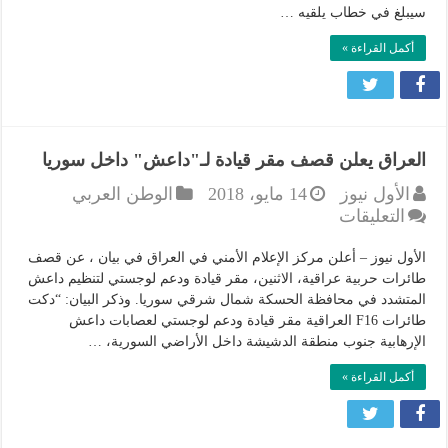
سيبلغ في خطاب يلقيه …
عصابة
داعش
أكمل القراءة »
الإرهابية
مغلقة
العراق يعلن قصف مقر قيادة لـ"داعش" داخل سوريا
الأول نيوز
14 مايو، 2018
الوطن العربي
على
التعليقات
العراق
يعلن
الأول نيوز – أعلن مركز الإعلام الأمني في العراق في بيان ، عن قصف
قصف
طائرات حربية عراقية، الاثنين، مقر قيادة ودعم لوجستي لتنظيم داعش
المتشدد في محافظة الحسكة شمال شرقي سوريا. وذكر البيان: “دكت
مقر
طائرات F16 العراقية مقر قيادة ودعم لوجستي لعصابات داعش
قيادة
الإرهابية جنوب منطقة الدشيشة داخل الأراضي السورية، …
لـ"داعش"
داخل
أكمل القراءة »
سوريا
مغلقة