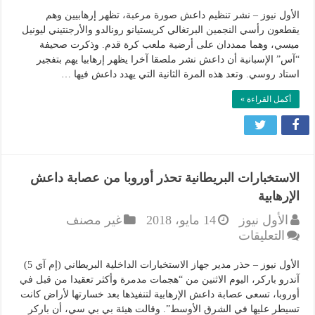
للمرة
الثانية
الأول نيوز – نشر تنظيم داعش صورة مرعبة، تظهر إرهابيين وهم
..
يقطعون رأسي النجمين البرتغالي كريستيانو رونالدو والأرجنتيني ليونيل
داعش
ميسي، وهما ممددان على أرضية ملعب كرة قدم. وذكرت صحيفة
“آس” الإسبانية أن داعش نشر ملصقا آخرا يظهر إرهابيا يهم بتفجير
يهدد
استاد روسي. وتعد هذه المرة الثانية التي يهدد داعش فيها …
ميسي
ورونالدو
أكمل القراءة »
بصورة
"مرعبة"
مغلقة
الاستخبارات البريطانية تحذر أوروبا من عصابة داعش
الإرهابية
الأول نيوز
14 مايو، 2018
غير مصنف
على
التعليقات
الاستخبارات
البريطانية
الأول نيوز – حذر مدير جهاز الاستخبارات الداخلية البريطاني (إم آي 5)
تحذر
آندرو باركر، اليوم الاثنين من “هجمات مدمرة وأكثر تعقيدا من قبل في
أوروبا، تسعى عصابة داعش الإرهابية لتنفيذها بعد خسارتها لأراض كانت
أوروبا
تسيطر عليها في الشرق الأوسط”. وقالت هيئة بي بي سي، أن باركر
من