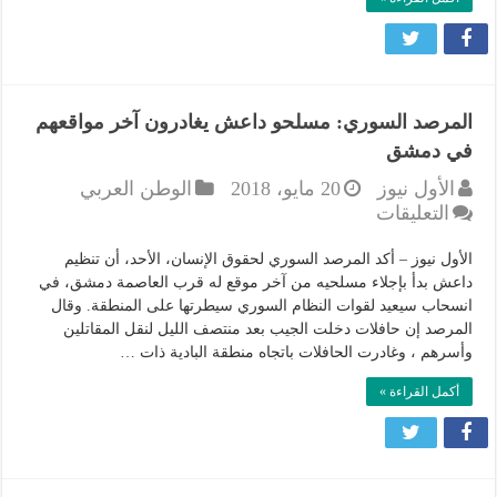
الارهابيين
مغلقة
المرصد السوري: مسلحو داعش يغادرون آخر مواقعهم
في دمشق
الأول نيوز
20 مايو، 2018
الوطن العربي
على
التعليقات
المرصد
السوري:
الأول نيوز – أكد المرصد السوري لحقوق الإنسان، الأحد، أن تنظيم
مسلحو
داعش بدأ بإجلاء مسلحيه من آخر موقع له قرب العاصمة دمشق، في
انسحاب سيعيد لقوات النظام السوري سيطرتها على المنطقة. وقال
داعش
المرصد إن حافلات دخلت الجيب بعد منتصف الليل لنقل المقاتلين
يغادرون
وأسرهم ، وغادرت الحافلات باتجاه منطقة البادية ذات …
آخر
مواقعهم
أكمل القراءة »
في
دمشق
مغلقة