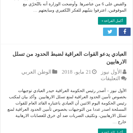
والقبض على 6 من عناصرها. وأوضحت الوزارة أنه بالتّحرّي مع
إرهابيين
الموقوفين، اعترفوا بتبنّيهم للفكر التّكفيري ومبايعتهم …
متخصصين
بالتسفير
أكمل القراءة »
لبؤر
التوتر
مغلقة
العبادي يدعو القوات العراقية لضبط الحدود من تسلل
الارهابيين
الأول نيوز
21 مايو، 2018
الوطن العربي
على
التعليقات
العبادي
يدعو
الأول نيوز – أصدر رئيس الحكومة العراقية حيدر العبادي توجيهات
القوات
بخصوص تأمين الحدود العراقية لمنع تسلل الارهابيين. وأكد بيان لمكتب
رئيس الحكومة اليوم الاثنين أن العبادي باعتباره القائد العام للقوات
العراقية
المسلحة اصدر عددا من التوجيهات بخصوص تأمين الحدود العراقية لمنع
لضبط
تسلل الارهابيين، وتكثيف الضربات ضد أي خرق للعصابات الارهابية
الحدود
خارج …
من
تسلل
أكمل القراءة »