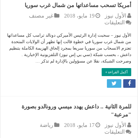
أمريكا تسحب مساعداتها من شمال غرب سوريا
الأول نيوز
19 مايو، 2018
غير مصنف
على
التعليقات
أمريكا
تسحب
الأول نيوز – سحبت إدارة الرئيس الأميركي دونالد ترامب كل مساعداتها
مساعداتها
من شمال غرب سوريا في خطوة قالت إنها تظهر أن الولايات المتحدة
تعتزم الانسحاب من سوريا سريعا بمجرد إلحاق الهزيمة الكاملة بتنظيم
من
داعش ، بحسب شبكة (سي.بي.إس نيوز) التلفزيونية الإخبارية .
شمال
وصرحت الشبكة، نقلا عن مسؤولين بالإدارة لم تذكر …
غرب
سوريا
أكمل القراءة »
مغلقة
للمرة الثانية .. داعش يهدد ميسي ورونالدو بصورة
"مرعبة"
الأول نيوز
17 مايو، 2018
رياضة
على
التعليقات