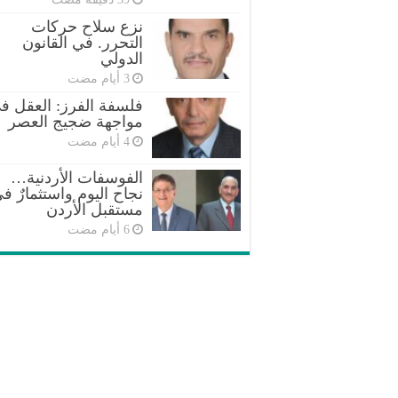
نزع سلاح حركات
التحرر. في القانون
الدولي
فلسفة الفرز: العقل ف
مواجهة ضجيج العصر
الفوسفات الأردنية…
نجاح اليوم واستثمارٌ ف
مستقبل الأردن