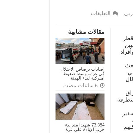
على
ربي
التعليقات
مراسلات
مسربة
مقالات مشابهة
تثبت
قطر
أن
يين
قطر
أفراد
دفعت
أكثر
بعث
من
إصابات برصاص الاحتلال
مليار
في
في غزة.. وسط ضغوط
أميركية لبدء الهدنة
دولار
طريا، وقال
لإرهابيين
مغلقة
اق
متطرفة
سفير
73,384 شهيدا منذ بدء
لهم
حرب الإبادة على غزة