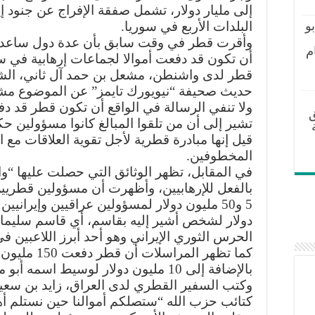
إلى مليار دولار، تشمل صفقة الإفراج عن جنود إ
البلدات الأربع في سوريا.
و
وأقرت قطر في وقت سابق بأن عدة دول ساعدتها 
م
أن تكون قد دفعت أموالا لجماعات إرهابية في 
قطر لدى واشنطن، مشعل بن حمد آل ثاني، الشه
حديث صحيفة “نيويورك تايمز” عن الموضوع مشد
ولا تنفي الرسالة في الواقع أن تكون قطر قد دفعت
ق
تشير إلى أن من تلقوا المبالغ كانوا مسؤولين حك
قيل إنها مبادرة قطرية لأجل تقوية العلاقات مع 
المخطوفين.
في المقابل، تظهر الوثائق التي حصلت عليها “
بالفعل للإرهابيين، وأظهرت أن مسؤولين قطريين 
دولار لشخص أشير إليه بقاسم، أي قاسم سليمان
الحرس الثوري الإيراني وهو أحد أبرز اللاعبين ف
كما تظهر المر
بالإضافة إلى 10 مليون دولار لوسيط اسمه أبو محمد السعدي.
وكتب السفير القطري لدى العراق، زايد بن سعي
كتائب حزب الله “ستصلكم أموالنا حين نستلم أه