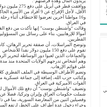
يريدون المال وهذه فرصتهم”.
ووافقت قطر في أبريل على دفع 5
الأقل، لأجل الإفراج عن 9 أفراد من الأسرة ال
و16 مواطنا آخرين تعرضوا للاختطاف أثناء رحلة
في العراق.
وقالت “واشنطن بوست” إنها تأكدت من دفع الق
أموالا للإرهابيين، بناء على رسائل بين المسؤولي
القطريين.
وتوضح المراسلات، أن صفقة تحرير الرهائن، كا
تقوم على دفع 150 مليون دولار نقدا للأشخاص
والجماعات الذين لعبوا دور الوساطة لتحرير الره
وهم أشخاص تدرجهم الولايات المتحدة منذ مدة 
على قوائم الإرهاب.
وتضم الأطراف الوسيطة في الملف القطري كلا 
وكتائب حزب الله، إضافة إلى جماعة عسكرية 
القوات الأميركية في العراق.
وتضيف “واشنطن بوست” أن دفع تلك الأموال ل
ي
شملت حكومات العراق وإيران وتركيا، فضلا عن م
وفصيلين اثنين من المعارضة السورية، بما في ذل
وجراء دخول عدة أطراف على الخط، ارتفع المبل