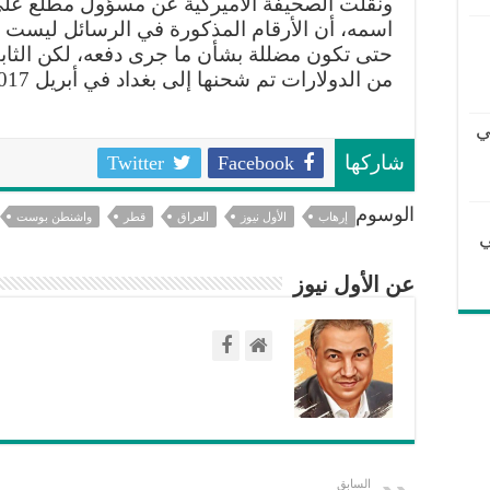
ونقلت الصحيفة الأميركية عن مسؤول مطلع على 
اسمه، أن الأرقام المذكورة في الرسائل ليست د
حتى تكون مضللة بشأن ما جرى دفعه، لكن الثاب
من الدولارات تم شحنها إلى بغداد في أبريل 2017.
ي
Twitter
Facebook
شاركها
الوسوم
إرهاب
الأول نيوز
العراق
قطر
واشنطن بوست
ي
عن الأول نيوز
السابق