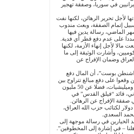
يرانيين في سوريا، وصفقة تهجير
لأجل تحرير الرهائن، لكنها نفت
سبيل إتمام الصفقة، وبعث مندوب
ر الماضي، رسالة يدين فيها
دا على عدم دفع قطر أي فدية.
 مالا لأجل إنهاء الأزمة، لكنها
وميين، وأشارت الوثيقة إلى ما
العراق وضمان الإفراج عن
واشنطن بوست”، أن المال دفع
وقعوا على دفع مبالغ تتراوح بين
5 و50 مليون دولار لمسؤولين عراقيين وإيرانيين وميليشيات، فضلا عن 50 مليون
ي، قائد “فيلق القدس” في
ي صفقة الإفراج عن الرهائن.
اسلات أن قطر دفعت 150 مليون دولار لكتائب حزب الله العراق،
د الخيارين في رسالة موجهة إلى
لنا – في إشارة إلى المخطوفين”.