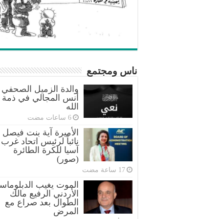
ناس ومجتمع
والدة الزميل الصحفي
أنس المجالي في ذمة
الله
الأميرة آية بنت فيصل
نائباً لرئيس اتحاد غرب
آسيا للكرة الطائرة
(صور)
الموت يغيب الدبلوماس
الأردني الرفيع مالك
الطوال بعد صراع مع
المرض