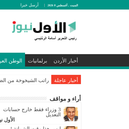
أرسل خبرا
السبت , أغسطس 8 2026
أخبار الأردن
برلمانيات
الوطن العر
أخبار عاجلة
راتب الشيخوخة من الضمان..
أراء و مواقف
3 وزراء فقط خارج حسابات
التعديل
الأول ني
ليس هذا وقت الشماتة !