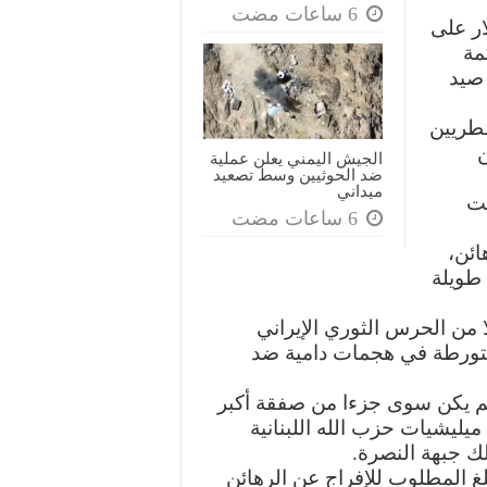
27 مليون دولار على
حاكمة
 صيد
طريين
ن
الجيش اليمني يعلن عملية
ضد الحوثيين وسط تصعيد
ميداني
نت
ائن،
طويلة
من الحرس الثوري الإيراني
متورطة في هجمات دامية ضد
م يكن سوى جزءا من صفقة أكبر
يليشيات حزب الله اللبنانية
ك جبهة النصرة.
غ المطلوب للإفراج عن الرهائن