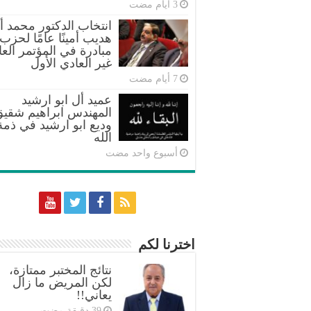
انتخاب الدكتور محمد أب
هديب أمينًا عامًا لحزب
مبادرة في المؤتمر العا
غير العادي الأول
عميد أل ابو ارشيد
المهندس ابراهيم شقي
وديع ابو ارشيد في ذمة
الله
‏أسبوع واحد مضت
اخترنا لكم
نتائج المختبر ممتازة،
لكن المريض ما زال
يعاني!!