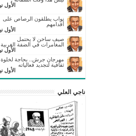
الأول ني
نواب يطلقون الرصاص على
أقدامهم
الأول ني
صيف ساخن لا يحتمل
المغامرات في الضفة الغربية
الأول ني
مهرجان جرش.. بحاجة لخلوة
ثقافية لتجديد فعالياته
الأول ني
ناجي العلي