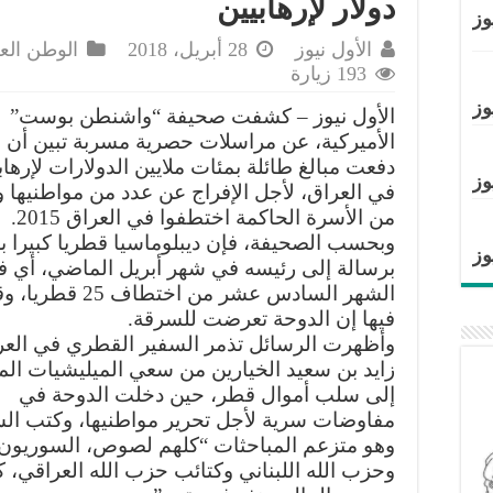
دولار لإرهابيين
وز
الأول نيوز
28 أبريل، 2018
الوطن الع
193 زيارة
وز
الأول نيوز – كشفت صحيفة “واشنطن بوست”
الأميركية، عن مراسلات حصرية مسربة تبين أن 
دفعت مبالغ طائلة بمئات ملايين الدولارات لإرهاب
وز
في العراق، لأجل الإفراج عن عدد من مواطنيها و
من الأسرة الحاكمة اختطفوا في العراق 2015.
وبحسب الصحيفة، فإن ديبلوماسيا قطريا كبيرا 
وز
برسالة إلى رئيسه في شهر أبريل الماضي، أي 
الشهر السادس عشر من اختطاف 25 ق
فيها إن الدوحة تعرضت للسرقة.
وأظهرت الرسائل تذمر السفير القطري في العر
زايد بن سعيد الخيارين من سعي الميليشيات ال
إلى سلب أموال قطر، حين دخلت الدوحة في
مفاوضات سرية لأجل تحرير مواطنيها، وكتب ال
وهو متزعم المباحثات “كلهم لصوص، السوريون
وحزب الله اللبناني وكتائب حزب الله العراقي، ك