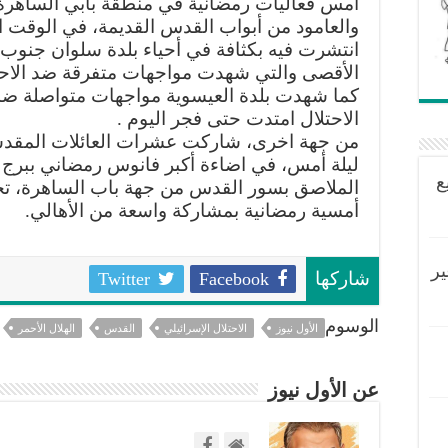
أمس فعاليات رمضانية في منطقة بابي الساهرة
والعامود من أبواب القدس القديمة، في الوقت ا
انتشرت فيه بكثافة في أحياء بلدة سلوان جنوب
الأقصى والتي شهدت مواجهات متفرقة ضد الاحت
كما شهدت بلدة العيسوية مواجهات متواصلة ضد
الاحتلال امتدت حتى فجر اليوم .
من جهة اخرى، شاركت عشرات العائلات المقدس
ليلة أمس، في اضاءة أكبر فانوس رمضاني ببرج 
ع
الملاصق بسور القدس من جهة باب الساهرة، تخ
أمسية رمضانية بمشاركة واسعة من الأهالي.
ير
Twitter
Facebook
شاركها
الوسوم
الأول نيوز
الاحتلال الإسرائيلي
القدس
الهلال الأحمر
عن الأول نيوز