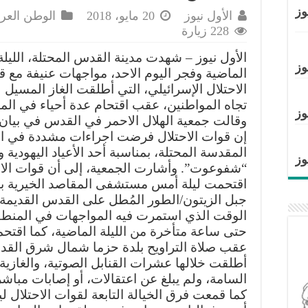
وز
الأول نيوز
20 مايو، 2018
الوطن العر
228 زيارة
الأول نيوز – شهدت مدينة القدس المحتلة، الليلة
وز
الماضية وفجر اليوم الاحد، مواجهات عنيفة مع 
الاحتلال الإسرائيلي، التي أطلقت الغاز المسيل 
تجاه المواطنين، عقب اقتحام عدة أحياء في المد
وز
وقالت جمعية الهلال الاحمر في القدس في بيان 
إن قوات الاحتلال فرضت اجراءات مشددة في ال
المقدسة المحتلة، بمناسبة أحد الأعياد اليهودية
وز
“شفوعوت”. وأشارت الجمعية، إلى أن قوات الاح
اقتحمت ليلة أمس مستشفى المقاصد الخيرية ب
جبل الزيتون/الطور المُطل على القدس القديمة
الوقت الذي استمرت فيه المواجهات في المنط
حتى ساعة متأخرة من الليلة الماضية، كما اقتح
عقب صلاة التراويح بلدة حزما شمال شرق الق
أطلقت خلالها عشرات القنابل الصوتية، والغازية
السامة، ولم يبلغ عن اعتقالات، أو إصابات مباشر
كما قمعت فرق الخيالة التابعة لقوات الاحتلال لي