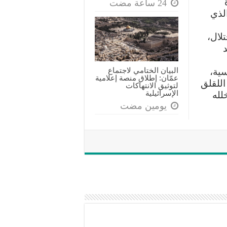
لذي
لال،
البيان الختامي لاجتماع
ية،
عمّان: إطلاق منصة إعلامية
اللقلق
لتوثيق الانتهاكات
الإسرائيلية
لله
‏يومين مضت