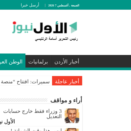
أرسل خبرا
الجمعة , أغسطس 7 2026
أخبار الأردن
برلمانيات
الوطن العر
أخبار عاجلة
سميرات: افتتاح “منصة ا
أراء و مواقف
3 وزراء فقط خارج حسابات
التعديل
الأول ني
ليس هذا وقت الشماتة !