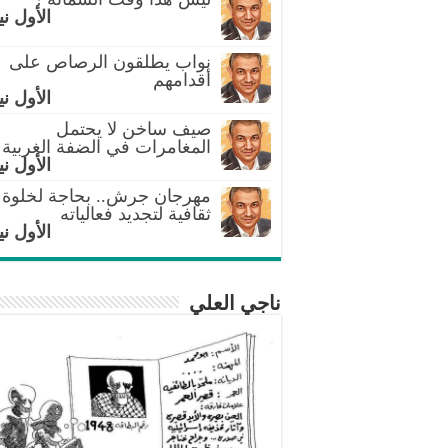
الأول ني
نواب يطلقون الرصاص على
أقدامهم
الأول ني
صيف ساخن لا يحتمل
المغامرات في الضفة الغربية
الأول ني
مهرجان جرش.. بحاجة لخلوة
ثقافية لتجديد فعالياته
الأول ني
ناجي العلي