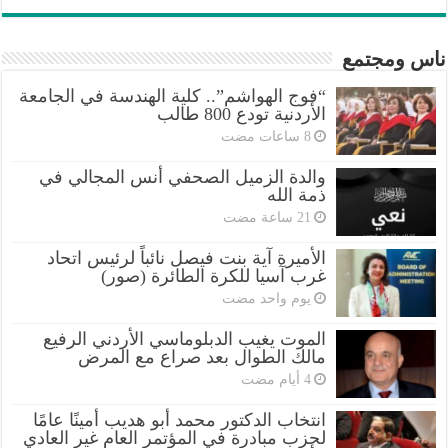
ناس ومجتمع
“فوج الهواشم”.. كلية الهندسة في الجامعة
الأردنية تودع 800 طالب
والدة الزميل الصحفي أنس المجالي في
ذمة الله
الأميرة آية بنت فيصل نائباً لرئيس اتحاد
غرب آسيا للكرة الطائرة (صور)
‏يوم واحد مضت
الموت يغيب الدبلوماسي الأردني الرفيع
مالك الطوال بعد صراع مع المرض
انتخاب الدكتور محمد أبو هديب أمينًا عامًا
لحزب مبادرة في المؤتمر العام غير العادي