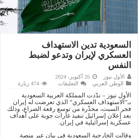
السعودية تدين الاستهداف
العسكري لإيران وتدعو لضبط
النفس
الأول نيوز
26 أكتوبر، 2024
على
الوطن العربي
التعليقات
474 زيارة
السعودية
الأول نيوز – ندّدت المملكة العربية السعودية
تدين
بـ”الاستهداف العسكري” الذي تعرضت له إيران
الاستهداف
فجر السبت، محذّرة من توسع رقعة الصراع، وذلك
العسكري
بعد إعلان إسرائيل تنفيذ غارات جوية على أهداف
لإيران
عسكرية إسرائيلية في إيران.
وتدعو
لضبط
وقالت الخارجية السعودية في بيان عبر منصة
النفس