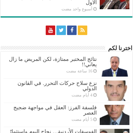
الأول
‏أسبوع واحد مضت
اخترنا لكم
نتائج المختبر ممتازة، لكن المريض ما زال
يعاني!!
نزع سلاح حركات التحرر. في القانون
الدولي
فلسفة الفرز: العقل في مواجهة ضجيج
العصر
الفوسفات الأردنية… نجاح اليوم واستثمارٌ