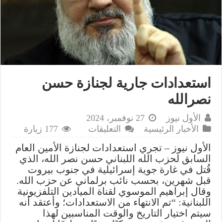
استعدادات جارية لجنازة حسن
نصرالله
الأول نيوز
27 نوفمبر، 2024
على
الأخبار الرئيسية
التعليقات
177 زيارة
استعدادات
الأول نيوز – تجري استعدادات لجنازة الأمين العام
جارية
السابق لحزب الله اللبناني حسن نصر الله، الذي
لجنازة
قُتل في غارة جوية إسرائيلية في جنوب بيروت
حسن
قبل شهرين، بحسب نائب برلماني عن حزب الله.
نصرالله
وقال إبراهيم الموسوي لقناة الميادين التلفزيونية
مغلقة
اللبنانية: “تم الانتهاء من الاستعدادات؛ وأعتقد أنه
سيتم اختيار التاريخ والوقت المناسبين لهذا