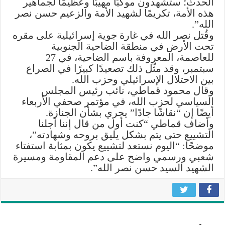
الحدث؛ ستشهدون موكبًا مهيبًا وعظيمًا لجماهير
هذه الأمة، تكريمًا لشهيد الأمة والزعيم حسن نصر
الله”.
وقُتل نصر الله في غارة جوية إسرائيلية على مقره
تحت الأرض في منطقة الضاحية الجنوبية
للعاصمة، المعروفة باسم الضاحية، في 27
سبتمبر، وقد مثّل ذلك تصعيدًا كبيرًا في الصراع
بين الاحتلال الإسرائيلي وحزب الله.
وقال محمود قماطي، نائب رئيس المجلس
السياسي لحزب الله، في مؤتمر صحفي الأربعاء
أيضًا إن “نقاشًا جادًا” يجري بشأن الجنازة.
وأضاف قماطي “كنت أول من قال إننا أجلنا
التشييع حتى يتم بشكل يليق بروحه وشهادته”،
موضحًا: “اليوم نستعد لتشييع يكون بمثابة استفتاء
شعبي ورسمي واضح على دعم المقاومة ومسيرة
الشهيد السيد حسن نصر الله”.