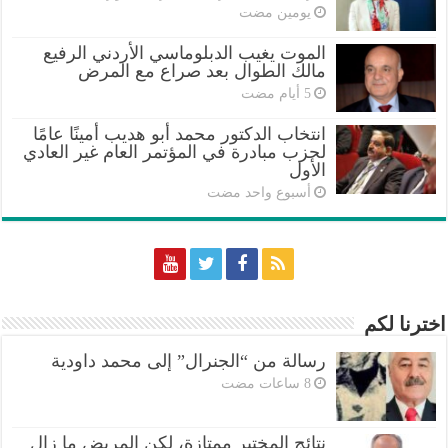
‏يومين مضت
الموت يغيب الدبلوماسي الأردني الرفيع
مالك الطوال بعد صراع مع المرض
انتخاب الدكتور محمد أبو هديب أمينًا عامًا
لحزب مبادرة في المؤتمر العام غير العادي
الأول
‏أسبوع واحد مضت
اخترنا لكم
رسالة من “الجنرال” إلى محمد داودية
نتائج المختبر ممتازة، لكن المريض ما زال