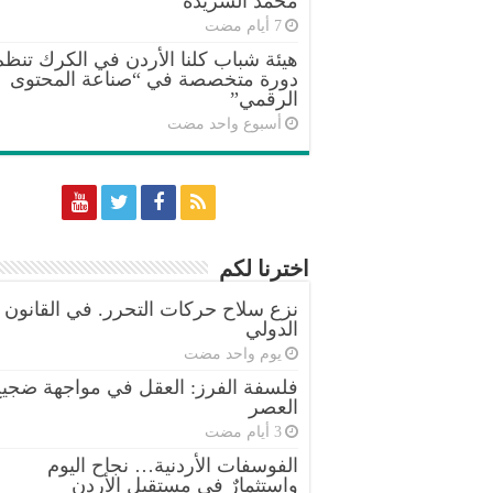
محمد الشريدة
هيئة شباب كلنا الأردن في الكرك تنظم
دورة متخصصة في “صناعة المحتوى
الرقمي”
‏أسبوع واحد مضت
اخترنا لكم
نزع سلاح حركات التحرر. في القانون
الدولي
‏يوم واحد مضت
فلسفة الفرز: العقل في مواجهة ضجي
العصر
الفوسفات الأردنية… نجاح اليوم
واستثمارٌ في مستقبل الأردن