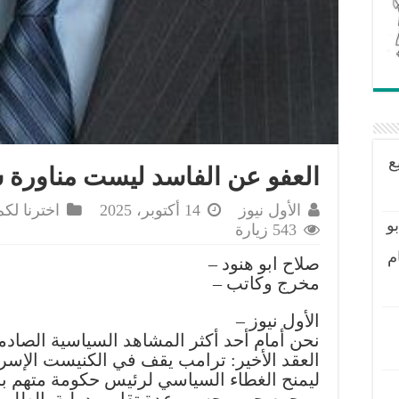
ع
العفو عن الفاسد ليست مناورة 
الأول نيوز
14 أكتوبر، 2025
اخترنا لكم
و
543 زيارة
م
صلاح ابو هنود –
مخرج وكاتب –
الأول نيوز –
نحن أمام أحد أكثر المشاهد السياسية الصاد
العقد الأخير: ترامب يقف في الكنيست الإسرا
ليمنح الغطاء السياسي لرئيس حكومة متهم با
ومجرم حرب حسب عدة تقارير دولية. الطلب 