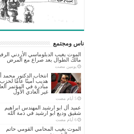
ناس ومجتمع
الموت يغيب الدبلوماسي الأردني الرفي
مالك الطوال بعد صراع مع المرض
‏يومين مضت
انتخاب الدكتور محمد أب
هديب أمينًا عامًا لحزب
مبادرة في المؤتمر العا
غير العادي الأول
عميد أل ابو ارشيد المهندس ابراهيم
شقيق وديع ابو ارشيد في ذمة الله
الموت يغيب المحامي القومي حاتم