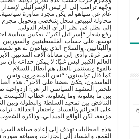
وجّهه ترامب إلى الرئيس الإسرائيلي لإصدار 
عام عن نتنياهو لم يكن مجرد مناورة سياسية،
محاولة لتبييض سجل شخصي وتحويل مجرم 
إلى بطل في نظر الرأي العام الدولي.
رفع شعار “إسرائيل أكبر”، يعكس سياسة احتل
توسع، على حساب الفلسطينيين والسوريين
واللبنانيين. والسلاح الذي يتباهون به هو نفسه
دمر غزة، وأدى إلى معاناة آلاف المدنيين الأبري
العالم الكبير ليس غبيًا؛ لا يمكن خداعه بأن م
بالقوة ويستثمر بالقتل هم أبطال للسلام
كما قال تولستوي: “نحن المنخورون ونحن
الفاسدون، يتكئ بعضنا على الآخر”. هذه العبا
تلخص المشهد السياسي الراهن: ازدواجية ص
بين ما يعلنونه وما يفعلونه. خطاب الكنيست
التناقض بين تمجيد السلطة والبطولة وبين ال
على الجرائم والفساد. واحتقار العدالة ، ترا
ج
مزيفة، لكن الواقع الميداني، وذاكرة الشعوب،
هذه الخطابات تهدف إلى إعادة صياغة السردية 
القمع، والفساد إلى إنجازات، وصياغة صورة نت