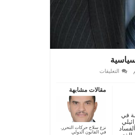
سياسية
على
التعليقات
العفو
عن
مقالات مشابهة
الفاسد
ليست
مناورة
سياسية
مة في
مغلقة
ئيلي
نزع سلاح حركات التحرر.
لفساد
في القانون الدولي
الذي