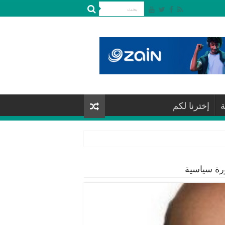
ة
إخترنا لكم
رة سياسية