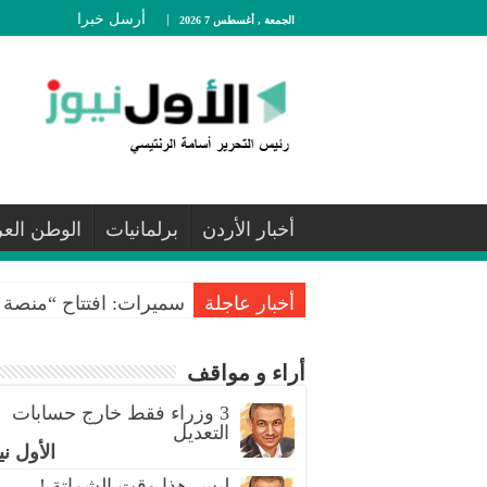
أرسل خبرا
الجمعة , أغسطس 7 2026
أخبار الأردن
برلمانيات
الوطن الع
أخبار عاجلة
سميرات: افتتاح “منصة ا
أراء و مواقف
3 وزراء فقط خارج حسابات
التعديل
الأول ني
ليس هذا وقت الشماتة !