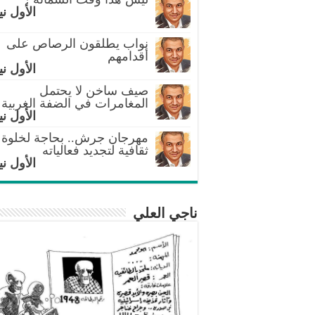
الأول ني
نواب يطلقون الرصاص على
أقدامهم
الأول ني
صيف ساخن لا يحتمل
المغامرات في الضفة الغربية
الأول ني
مهرجان جرش.. بحاجة لخلوة
ثقافية لتجديد فعالياته
الأول ني
ناجي العلي