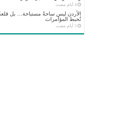
الأردن ليس ساحةً مستباحة… بل قلعةٌ
تُحبط المؤامرات