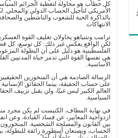
كل خطاب هو محاولة لتغطية الجرائم السياسية 
الأمريكي لتأجيل الحساب الدولي والمحلي. ل
بالذاكرة الحية للشعوب والناشطين والصحافة ا
الانتهاكات
ترامب ونتنياهو يحاولان تغليف القوة العسكري
لكن الواقع يعكس غير ذلك: كل توسع، كل قص
الفلسطينية هو دليل على أن البطولة المزعومة 
هي نفسها القوة التي تدمر حياة المدنيين ال
الأساسية.
الرسالة الصادمة هي أن المنخورين الحقيقيي
على حساب الحقيقة، بينما الحقائق الإنسانية و
العالم الكبير ليس غبيًا، ولن يقبل تزييف الحق
السياسية.
في نهاية المطاف، الكنيست لم يكن مجرد م
ازدواجية المعايير، عن فساد القيادة، وعن ان
بين القانون والمصلحة الشخصية. المنخورون 
الحساب، ويصنعان أسطورة زائفة للبطولة، بينم
والعدالة ستأتي عاجلًا أم آجلً