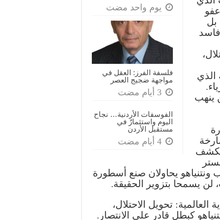
‏يوم واحد مضت
عفو
 بل
فاسد
ال،
فلسفة الفرز: العقل في
 الذي
مواجهة ضجيج العصر
اء.
ن ينهب
الفوسفات الأردنية… نجاح
اليوم واستثمارٌ في
رة
مستقبل الأردن
ارخة
 يكشف
تستر
مب ونتنياهو يحاولان صنع أسطورة
 لن يسمحا بتزوير الحقيقة.
العالمية: تحويل الاحتلال،
نياهو كبطل قادر على الانتصار.