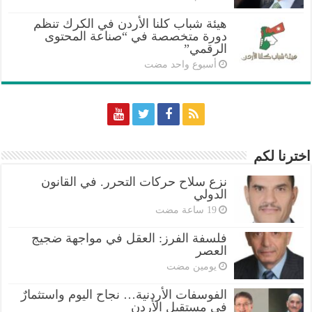
هيئة شباب كلنا الأردن في الكرك تنظم
دورة متخصصة في “صناعة المحتوى
الرقمي”
‏أسبوع واحد مضت
اخترنا لكم
نزع سلاح حركات التحرر. في القانون
الدولي
فلسفة الفرز: العقل في مواجهة ضجيج
العصر
‏يومين مضت
الفوسفات الأردنية… نجاح اليوم واستثمارٌ
في مستقبل الأردن