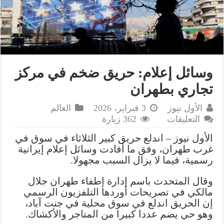
وسائل إعلام: حريق ضخم في مركز
تجاري بطهران
الأول نيوز
3 فبراير، 2026
العالم
على
التعليقات
362 زيارة
وسائل
الأول نيوز – اندلع حريق كبير الثلاثاء في سوق في
إعلام:
غرب طهران، وفق ما أفادت وسائل إعلام إيرانية
حريق
رسمية، فيما لا يزال السبب مجهولا.
ضخم
في
وقال المتحدث باسم إدارة إطفاء طهران جلال
مركز
مالكي في تصريحات أوردها التلفزيون الرسمي
تجاري
إن الحريق اندلع في سوق محلية في جنت آباد،
بطهران
وهو حي يضم عددا كبيرا من المتاجر والأكشاك.
مغلقة