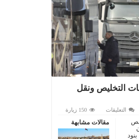
كات التخليص ونقل
على
التعليقات
150 زيارة
وزارة
يص
مقالات مشابهة
النقل
ن
تجتمع
بنود
مع