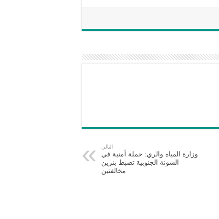
التالي
وزارة المياه والري: حملة أمنية في
الشونة الجنوبية تضبط بئرين
مخالفتين