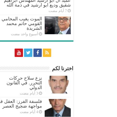
عميد أل ابو ارشيد المهندس ابراهيم
شقيق وديع ابو ارشيد في ذمة الله
الموت يغيب المحامي
القومي حاتم محمد
الشريدة
‏أسبوع واحد مضت
اخترنا لكم
نزع سلاح حركات
التحرر. في القانون
الدولي
فلسفة الفرز: العقل ف
مواجهة ضجيج العصر