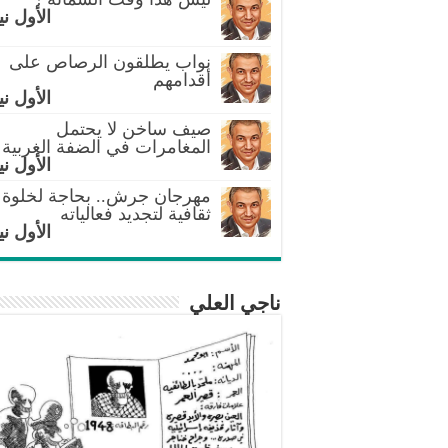
الأول ني
نواب يطلقون الرصاص على
أقدامهم
الأول ني
صيف ساخن لا يحتمل
المغامرات في الضفة الغربية
الأول ني
مهرجان جرش.. بحاجة لخلوة
ثقافية لتجديد فعالياته
الأول ني
ناجي العلي