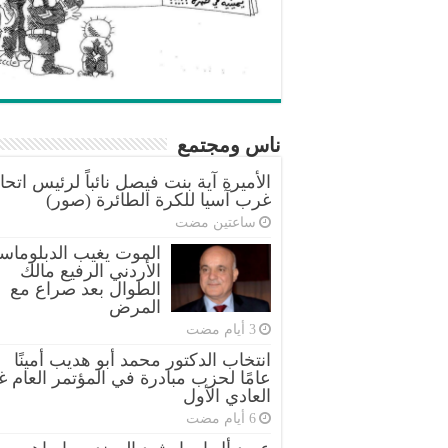
ناس ومجتمع
الأميرة آية بنت فيصل نائباً لرئيس اتحا
غرب آسيا للكرة الطائرة (صور)
‏ساعتين مضت
الموت يغيب الدبلوماس
الأردني الرفيع مالك
الطوال بعد صراع مع
المرض
انتخاب الدكتور محمد أبو هديب أمينًا
عامًا لحزب مبادرة في المؤتمر العام غ
العادي الأول