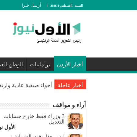
أرسل خبرا
السبت , أغسطس 8 2026
أخبار الأردن
برلمانيات
الوطن الع
أخبار عاجلة
أجواء صيفية عادية وارت
أراء و مواقف
3 وزراء فقط خارج حسابات
التعديل
الأول ني
ليس هذا وقت الشماتة !