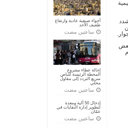
مية
نقابة
شركات
التخليص
أجواء صيفية عادية وارتفاع
شدد
ونقل
طفيف الأحد
ن
البضائع
‏ساعتين مضت
وار.
اليوم
مغلقة
بعض
م
إحالة عطاء مشروع
المحطة الرئيسة للباص
سريع التردد إلى مقاول
محلي
‏ساعتين مضت
إدخال 50 آلية ومعدة
لتطوير إدارة النفايات في
عمّان
‏ساعتين مضت