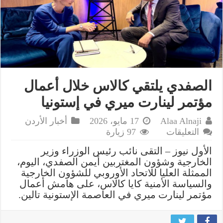
الصفدي يلتقي كالاس خلال أعمال
مؤتمر لينارت ميري في إستونيا
Alaa Alnaji
17 مايو، 2026
أخبار الأردن
على
التعليقات
97 زيارة
الصفدي
الأول نيوز – التقى نائب رئيس الوزراء وزير
يلتقي
الخارجية وشؤون المغتربين أيمن الصفدي، اليوم،
كالاس
الممثلة العليا للاتحاد الأوروبي للشؤون الخارجية
خلال
والسياسة الأمنية كايا كالاس، على هامش أعمال
أعمال
مؤتمر لينارت ميري في العاصمة الإستونية تالين.
مؤتمر
لينارت
ميري