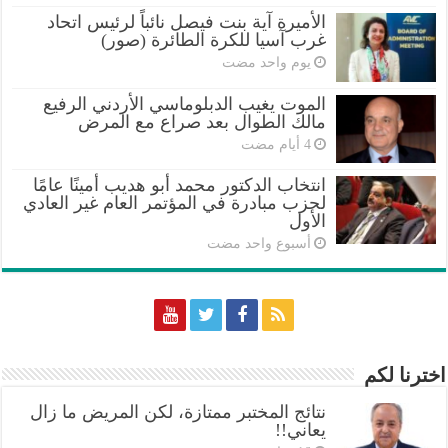
الأميرة آية بنت فيصل نائباً لرئيس اتحاد
غرب آسيا للكرة الطائرة (صور)
‏يوم واحد مضت
الموت يغيب الدبلوماسي الأردني الرفيع
مالك الطوال بعد صراع مع المرض
انتخاب الدكتور محمد أبو هديب أمينًا عامًا
لحزب مبادرة في المؤتمر العام غير العادي
الأول
‏أسبوع واحد مضت
اخترنا لكم
نتائج المختبر ممتازة، لكن المريض ما زال
يعاني!!