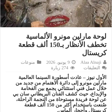
لوحة مارلين مونرو الألماسية
تخطف الأنظار بـ150 ألف قطعة
كريستال
Alaa Alnaji
9 يونيو، 2026
منوعات
على
التعليقات
274 زيارة
لوحة
الأول نيوز – عادت أسطورة السينما العالمية
مارلين
مارلين مونرو إلى دائرة الاهتمام من جديد من
مونرو
خلال عمل فني استثنائي يجمع بين الفخامة
الألماسية
والإبداع، حيث كشف الفنان البريطاني سان بي
تخطف
عن لوحة فريدة مستوحاة من النجمة الراحلة،
الأنظار
صُنعت باستخدام أكثر من 150 ألف قطعة
بـ150
كريستال وأحجار ألماس.
ألف