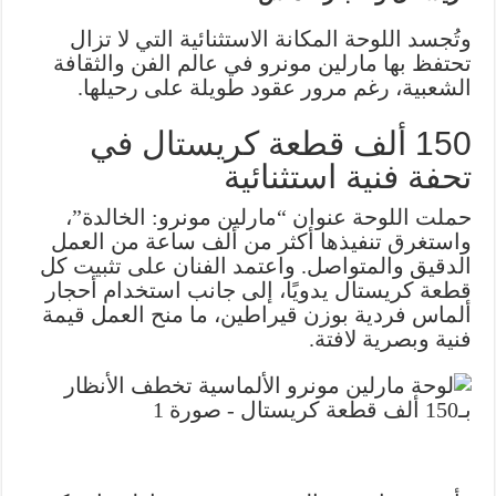
قطعة
وتُجسد اللوحة المكانة الاستثنائية التي لا تزال
كريستال
تحتفظ بها مارلين مونرو في عالم الفن والثقافة
مغلقة
الشعبية، رغم مرور عقود طويلة على رحيلها.
150 ألف قطعة كريستال في
تحفة فنية استثنائية
حملت اللوحة عنوان “مارلين مونرو: الخالدة”،
واستغرق تنفيذها أكثر من ألف ساعة من العمل
الدقيق والمتواصل. واعتمد الفنان على تثبيت كل
قطعة كريستال يدويًا، إلى جانب استخدام أحجار
ألماس فردية بوزن قيراطين، ما منح العمل قيمة
فنية وبصرية لافتة.