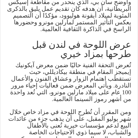
وأوضح سان بي، الذي ينحدر من مقاطعة إسيكس
البريطانية، أن هدفه كان تقديم عمل يليق بالذكرى
المئوية لميلاد أيقونة هوليوود، مؤكدًا أن التصميم
يعكس التأثير المستمر لمارلين مونرو وحضورها
الراسخ في الذاكرة الثقافية العالمية.
عرض اللوحة في لندن قبل
طرحها بمزاد خيري
تُعرض التحفة الفنية حاليًا ضمن معرض آيكونيك
إيميجز المقام في منطقة بيكاديللي، حيث
تستقطب اهتمام الزوار وعشاق الفنون والأعمال
النادرة. ويأتي المعرض ضمن فعاليات إحياء مرور
100 عام على ميلاد مارلين مونرو، التي تُعد واحدة
من أشهر رموز السينما العالمية.
ومن المقرر أن تُطرح اللوحة في مزاد خاص خلال
شهر يوليو المقبل، على أن يذهب جزء من عائدات
البيع لدعم مؤسسات خيرية تُعنى بالأطفال
والشباب، لا سيما ذوي الاحتياجات الخاصة