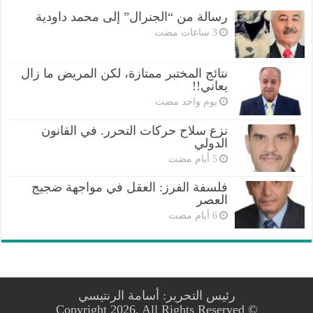
رسالة من “الجنرال” إلى محمد داودية
نتائج المختبر ممتازة، لكن المريض ما زال
يعاني!!
‏يوم واحد مضت
نزع سلاح حركات التحرر. في القانون
الدولي
فلسفة الفرز: العقل في مواجهة ضجيج
العصر
رئيس التحرير: أسامة الرنتيسي
© Copyright 2026, All Rights Reserved