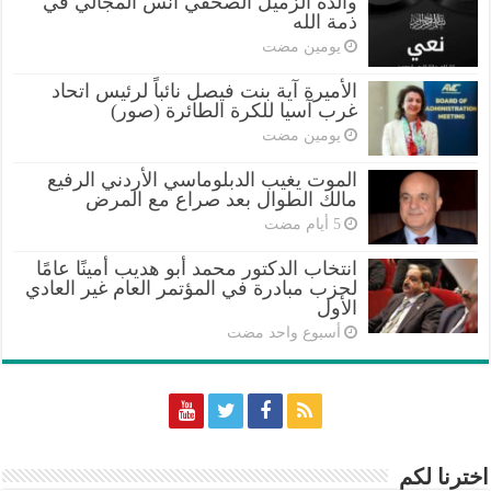
والدة الزميل الصحفي أنس المجالي في
ذمة الله
‏يومين مضت
الأميرة آية بنت فيصل نائباً لرئيس اتحاد
غرب آسيا للكرة الطائرة (صور)
‏يومين مضت
الموت يغيب الدبلوماسي الأردني الرفيع
مالك الطوال بعد صراع مع المرض
انتخاب الدكتور محمد أبو هديب أمينًا عامًا
لحزب مبادرة في المؤتمر العام غير العادي
الأول
‏أسبوع واحد مضت
اخترنا لكم