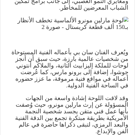
ومغايري النمو العصبي، إلى جانب برامج تمكين
الشباب المعرضين للمخاطر.
ويُعرف الفنان سان بي بأعماله الفنية المستوحاة
من شخصيات عالمية بارزة، حيث سبق أن أنجز
لوحات للملكة إليزابيث الثانية، والملاكم أنتوني
جوشوا، إضافة إلى برونو مارس، كما عُرضت
أعماله في مواقع فنية مرموقة، ما عزز حضوره
في الساحة الفنية الدولية.
وقد لاقت اللوحة إشادة واسعة من الجهات
المسؤولة عن إرث مارلين مونرو، حيث وُصفت
بأنها عمل فني متقن يجسد شخصية النجمة
الأمريكية بطريقة مبتكرة تجمع بين الدقة الفنية
والبعد الرمزي، لتبقى ذكراها حاضرة في عالم
الفن والإبداع.