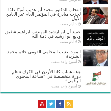
انتخاب الدكتور محمد أبو هديب أمينًا عامًا
لحزب مبادرة في المؤتمر العام غير العادي
الأول
عميد أل ابو ارشيد المهندس ابراهيم شقيق
وديع ابو ارشيد في ذمة الله
الموت يغيب المحامي القومي حاتم محمد
الشريدة
‏أسبوع واحد مضت
هيئة شباب كلنا الأردن في الكرك تنظم
دورة متخصصة في “صناعة المحتوى
الرقمي”
‏أسبوع واحد مضت