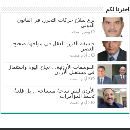
اخترنا لكم
نزع سلاح حركات التحرر. في القانون
الدولي
‏يومين مضت
فلسفة الفرز: العقل في مواجهة ضجيج
العصر
الفوسفات الأردنية… نجاح اليوم واستثمارٌ
في مستقبل الأردن
الأردن ليس ساحةً مستباحة… بل قلعةٌ
تُحبط المؤامرات