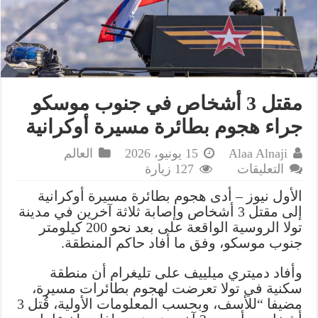
مقتل 3 أشخاص في جنوب موسكو
جراء هجوم بطائرة مسيرة أوكرانية
Alaa Alnaji
15 يونيو، 2026
العالم
على
التعليقات
127 زيارة
مقتل
الأول نيوز – أدى هجوم بطائرة مسيرة أوكرانية
3
إلى مقتل 3 أشخاص وإصابة ثلاثة آخرين في مدينة
أشخاص
تولا الروسية الواقعة على بعد نحو 200 كيلومتر
في
جنوب موسكو، وفق ما أفاد حاكم المنطقة.
جنوب
موسكو
وأفاد دميتري ميلييف على تليغرام أن منطقة
جراء
سكنية في تولا تعرضت لهجوم بطائرات مسيرة،
هجوم
مضيفا “للأسف، وبحسب المعلومات الأولية، قُتل 3
بطائرة