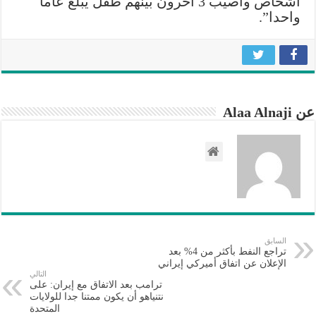
أشخاص وأصيب 3 آخرون بينهم طفل يبلغ عاما
مسيرة
واحدا”.
أوكرانية
مغلقة
عن Alaa Alnaji
السابق
تراجع النفط بأكثر من 4% بعد
الإعلان عن اتفاق أميركي إيراني
التالي
ترامب بعد الاتفاق مع إيران: على
نتنياهو أن يكون ممتنا جدا للولايات
المتحدة