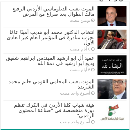
الموت يغيب الدبلوماسي الأردني الرفيع
مالك الطوال بعد صراع مع المرض
‏يومين مضت
انتخاب الدكتور محمد أبو هديب أمينًا عامًا
لحزب مبادرة في المؤتمر العام غير العادي
الأول
عميد أل ابو ارشيد المهندس ابراهيم شقيق
وديع ابو ارشيد في ذمة الله
الموت يغيب المحامي القومي حاتم محمد
الشريدة
‏أسبوع واحد مضت
هيئة شباب كلنا الأردن في الكرك تنظم
دورة متخصصة في “صناعة المحتوى
الرقمي”
‏أسبوع واحد مضت