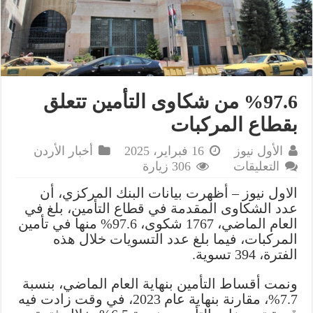
%97.6 من شكاوى التأمين تتعلق
بقطاع المركبات
الأول نيوز
16 فبراير، 2025
أخبار الأردن
على
التعليقات
306 زيارة
%97.6
الاول نيوز – أظهرت بيانات البنك المركزي، أن
من
عدد الشكاوى المقدمة في قطاع التأمين، بلغ في
شكاوى
العام الماضي، 1767 شكوى، 97.6% منها في تأمين
التأمين
المركبات، فيما بلغ عدد التسويات خلال هذه
تتعلق
الفترة، 394 تسوية.
بقطاع
المركبات
ونمت أقساط التأمين بنهاية العام الماضي، بنسبة
مغلقة
7.7%، مقارنة بنهاية عام 2023، في وقت زادت فيه