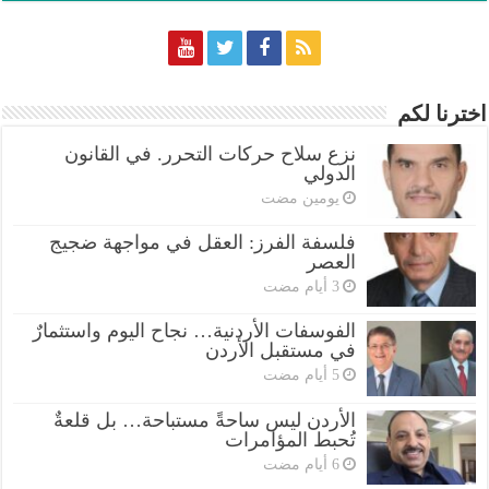
اخترنا لكم
نزع سلاح حركات التحرر. في القانون
الدولي
‏يومين مضت
فلسفة الفرز: العقل في مواجهة ضجيج
العصر
الفوسفات الأردنية… نجاح اليوم واستثمارٌ
في مستقبل الأردن
الأردن ليس ساحةً مستباحة… بل قلعةٌ
تُحبط المؤامرات