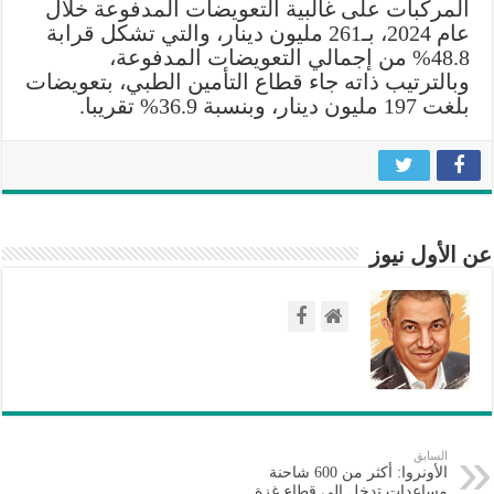
المركبات على غالبية التعويضات المدفوعة خلال
عام 2024، بـ261 مليون دينار، والتي تشكل قرابة
48.8% من إجمالي التعويضات المدفوعة،
وبالترتيب ذاته جاء قطاع التأمين الطبي، بتعويضات
بلغت 197 مليون دينار، وبنسبة 36.9% تقريبا.
عن الأول نيوز
السابق
الأونروا: أكثر من 600 شاحنة
مساعدات تدخل إلى قطاع غزة