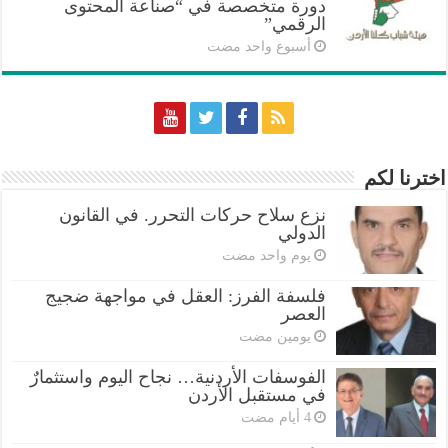
دورة متخصصة في “صناعة المحتوى
الرقمي”
‏أسبوع واحد مضت
اخترنا لكم
نزع سلاح حركات التحرر. في القانون
الدولي
‏يوم واحد مضت
فلسفة الفرز: العقل في مواجهة ضجيج
العصر
‏يومين مضت
الفوسفات الأردنية… نجاح اليوم واستثمارٌ
في مستقبل الأردن