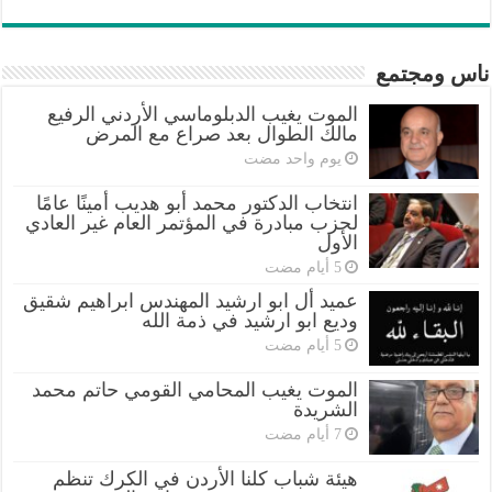
ناس ومجتمع
الموت يغيب الدبلوماسي الأردني الرفيع
مالك الطوال بعد صراع مع المرض
‏يوم واحد مضت
انتخاب الدكتور محمد أبو هديب أمينًا عامًا
لحزب مبادرة في المؤتمر العام غير العادي
الأول
عميد أل ابو ارشيد المهندس ابراهيم شقيق
وديع ابو ارشيد في ذمة الله
الموت يغيب المحامي القومي حاتم محمد
الشريدة
هيئة شباب كلنا الأردن في الكرك تنظم