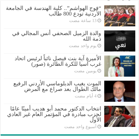
“فوج الهواشم”.. كلية الهندسة في الجامعة
الأردنية تودع 800 طالب
والدة الزميل الصحفي أنس المجالي في
ذمة الله
‏يوم واحد مضت
الأميرة آية بنت فيصل نائباً لرئيس اتحاد
غرب آسيا للكرة الطائرة (صور)
‏يومين مضت
الموت يغيب الدبلوماسي الأردني الرفيع
مالك الطوال بعد صراع مع المرض
انتخاب الدكتور محمد أبو هديب أمينًا عامًا
لحزب مبادرة في المؤتمر العام غير العادي
الأول
‏أسبوع واحد مضت