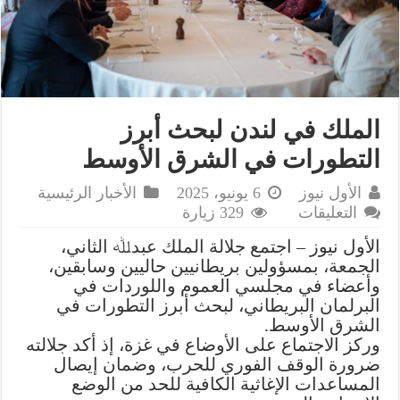
الملك في لندن لبحث أبرز
التطورات في الشرق الأوسط
الأول نيوز
6 يونيو، 2025
الأخبار الرئيسية
على
التعليقات
329 زيارة
الملك
الأول نيوز – اجتمع جلالة الملك عبدﷲ الثاني،
في
الجمعة، بمسؤولين بريطانيين حاليين وسابقين،
لندن
وأعضاء في مجلسي العموم واللوردات في
لبحث
البرلمان البريطاني، لبحث أبرز التطورات في
أبرز
الشرق الأوسط.
التطورات
وركز الاجتماع على الأوضاع في غزة، إذ أكد جلالته
في
ضرورة الوقف الفوري للحرب، وضمان إيصال
الشرق
المساعدات الإغاثية الكافية للحد من الوضع
الأوسط