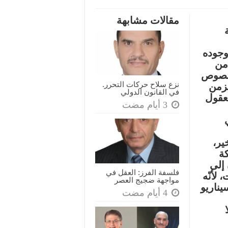
حين
مقالات مشابهة
يتوهّم
البشر
أنهم
وجوده
أبطال
 من
النهاية
لنصوص
مغلقة
نزع سلاح حركات التحرر.
لزمن
في القانون الدولي
عقول
ير،
كة
 إلى
فلسفة الفرز: العقل في
 لأنّه
مواجهة ضجيج العصر
يناريو