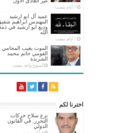
غير العادي الأول
عميد أل ابو ارشيد
المهندس ابراهيم شقي
وديع ابو ارشيد في ذمة
الله
الموت يغيب المحامي
القومي حاتم محمد
الشريدة
‏أسبوع واحد مضت
اخترنا لكم
نزع سلاح حركات
التحرر. في القانون
الدولي