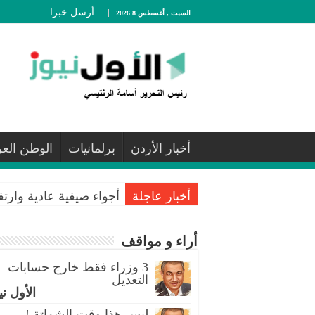
أرسل خبرا
السبت , أغسطس 8 2026
أخبار الأردن
برلمانيات
الوطن الع
أخبار عاجلة
أجواء صيفية عادية وارت
أراء و مواقف
3 وزراء فقط خارج حسابات
التعديل
الأول ني
ليس هذا وقت الشماتة !