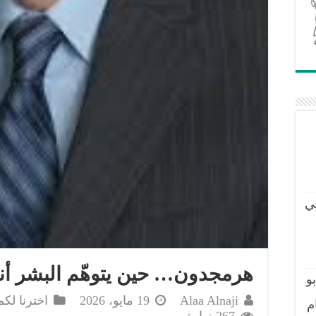
ي
هرمجدون… حين يتوهّم البشر أنهم
و
Alaa Alnaji
19 مايو، 2026
اخترنا لكم
م
267 زيارة