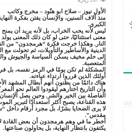
الأول نيوز – صلاح ابو هنّود – مخرج وكاتب
منذ آلاف السنين، والإنسان يفتن بفكرة النهاية
ق
الكبرى.
ليس لأنه يحب الخراب، بل لأنه يريد أن يمنح 
معنى استثنائيًا، حتى لو كان ذلك المعنى يولد
النار. وهكذا خرجت فكرة “هرمجدون” من ا
الدينية والأساطير والتأويلات، ثم تحولت مع ا
إلى حلم مخيف يسكن السياسة والجيوش وال
المتعصبة.
المشكلة لم تكن يومًا في الرمز نفسه، بل في
أولئك الذين قرروا ارتداء عباءته.
هناك دائمًا من يظنون أنهم أبطال المشهد الأخ
وأن التاريخ اختارهم ليقودوا العالم نحو المعر
الفاصلة بين الخير والشر. وحين يصل الإنسان
هذه القناعة، يصبح أكثر استعدادًا لتبرير الموت،
لا يرى الضحايا بشرًا، بل مجرد أرقام داخل “س
مقدس”.
أخطر ما في وهم هرمجدون أن بعض القادة لا
يكتفون بانتظار النهاية، بل يحاولون صناعتها.