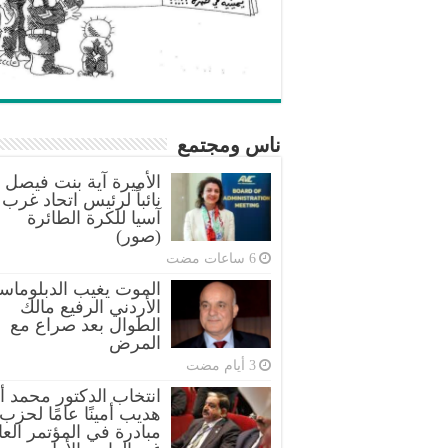
ناس ومجتمع
الأميرة آية بنت فيصل
نائباً لرئيس اتحاد غرب
آسيا للكرة الطائرة
(صور)
الموت يغيب الدبلوماس
الأردني الرفيع مالك
الطوال بعد صراع مع
المرض
انتخاب الدكتور محمد أب
هديب أمينًا عامًا لحزب
مبادرة في المؤتمر العا