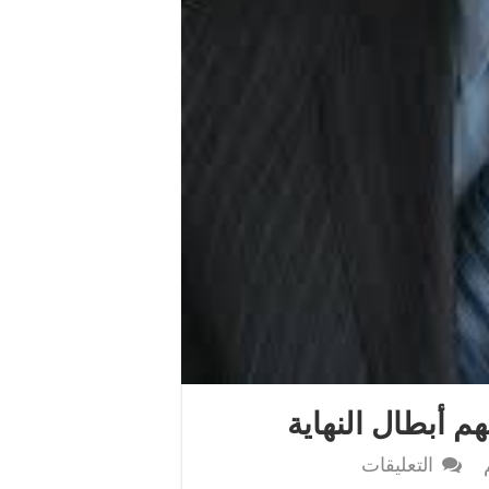
 أبطال النهاية
على
التعليقات
هرمجدون…