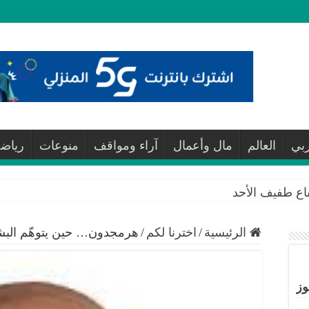
ربي
العالم
مال وأعمال
آراء ومواقف
منوعات
رياض
فاع طفيف الأحد
الرئيسية
/
اخترنا لكم
/
هرمجدون… حين يتوهّم البشر 
وز