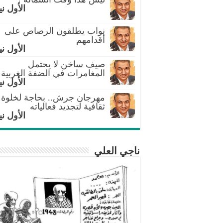
الأول ني
نواب يطلقون الرصاص على
أقدامهم
الأول ني
صيف ساخن لا يحتمل
المغامرات في الضفة الغربية
الأول ني
مهرجان جرش.. بحاجة لخلوة
ثقافية لتجديد فعالياته
الأول ني
ناجي العلي