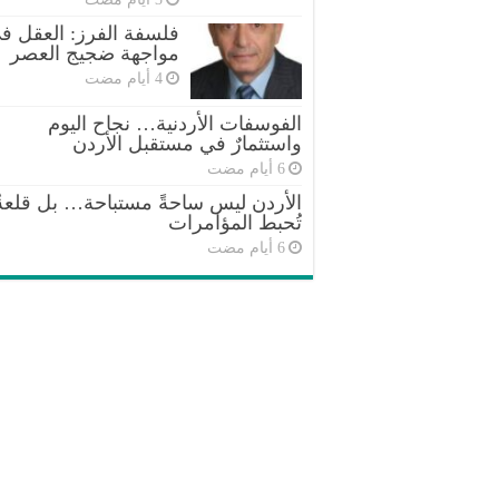
فلسفة الفرز: العقل ف
مواجهة ضجيج العصر
الفوسفات الأردنية… نجاح اليوم
واستثمارٌ في مستقبل الأردن
الأردن ليس ساحةً مستباحة… بل قلعةٌ
تُحبط المؤامرات