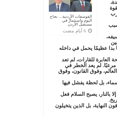
ة،
قوة
رب
الفوسفات الأردنية… نجاح
اليوم واستثمارٌ في
مستقبل الأردن
سبب
يفه،
ين
بدا عظيمًا يحمل في داخله
 العابرة للقارات، لم تعد
مرعبًا. لم يعد الخطر في
العالم، وفوق القانون، وفوق
ماء، بل لحظة يفشل فيها
ا بالنار، يصبح السلام فعل
يخ.
ون النهاية، بل الذين يتخيلون