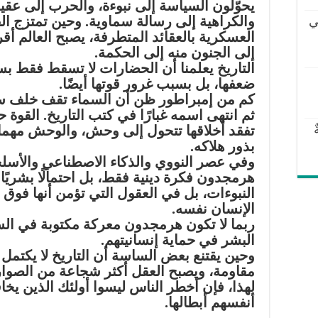
يحوّلون السياسة إلى نبوءة، والحرب إلى عقيد
والكراهية إلى رسالة سماوية. وحين تمتزج ال
ي
العسكرية بالعقائد المتطرفة، يصبح العالم أق
إلى الجنون منه إلى الحكمة.
التاريخ يعلمنا أن الحضارات لا تسقط فقط ب
ضعفها، بل بسبب غرور قوتها أيضًا.
كم من إمبراطور ظن أن السماء تقف خلف س
ثم انتهى اسمه غبارًا في كتب التاريخ. القوة ح
تفقد أخلاقها تتحول إلى وحش، والوحش مهما 
بذور هلاكه.
وفي عصر النووي والذكاء الاصطناعي والأسلحة
هرمجدون فكرة دينية فقط، بل احتمالًا بشريًا 
النبوءات، بل في العقول التي تؤمن أنها فوق 
الإنسان نفسه.
ربما لا تكون هرمجدون معركة مكتوبة في الس
البشر في حماية إنسانيتهم.
وحين يقتنع بعض الساسة أن التاريخ لا يكتمل إل
مقاومة، ويصبح العقل أكثر شجاعة من الصوار
لهذا، فإن أخطر الناس ليسوا أولئك الذين يخاف
أنفسهم أبطالها.