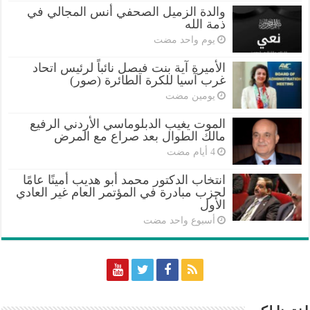
والدة الزميل الصحفي أنس المجالي في
ذمة الله
‏يوم واحد مضت
الأميرة آية بنت فيصل نائباً لرئيس اتحاد
غرب آسيا للكرة الطائرة (صور)
‏يومين مضت
الموت يغيب الدبلوماسي الأردني الرفيع
مالك الطوال بعد صراع مع المرض
انتخاب الدكتور محمد أبو هديب أمينًا عامًا
لحزب مبادرة في المؤتمر العام غير العادي
الأول
‏أسبوع واحد مضت