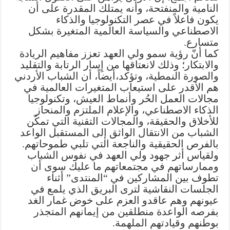
النامية والمنفتحة، وأنه يمتلك المقدرة على أن
يكون فاعلاً في عصر التكنولوجيا والذكاء
الاصطناعي والسياسة العالمية المتغيرة بشكل
متسارع.
كما أنّ رؤية سمو ولي العهد تعزز مفاهيم الريادة
والابتكار؛ وذلك لانعتاقها من إِسار الرتابة والتقليد
والصورة النمطية، وتؤكد،أيضاً، أن الشباب الأردني
هم الأقدر على استيعاب المتغيرات العالمية في
مجالات العمل الحُر وأنماط العيش، وتكنولوجيا
الذكاء الاصطناعي، والإعلام الملتزم والمنحاز
للأخلاق والحقيقة، والمجالات التقنية التي تمكّن
الشباب من الانتقال الواثق إلى المستقبل الواعد
بالفرص الحقيقية والناجعة التي تلبي طموحاتهم.
ولقياس أثر جهود ولي العهد في نفوس الشباب
وممارساتهم في مجتمعاتهم ما عليك سوى أن
تطوف بين المشاركين في “المنتدى” أثناء
الجلسات النقاشية لترى البريق الذي يلمع في
عيونهم وهم عاقدو العزم على خوض غمار الغد
بفرصه الواعدة منطلقين من إيمانهم المتجذر
بوطنهم وقيادتهم الملهمة.