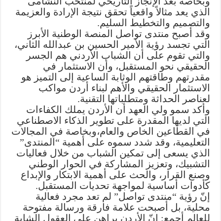
وبخاصة بعد الإنجاز التاريخي لمنتخب النشامى
الذي يعد مثالاً واقعياً تحقق نتيجة الإرادة والعزيمة
والتصميم والتخطيط السليم.
وقد أصبح منتدى تواصل المنصة الوطنية الأبرز
التي تجسد رؤية الأمير الحسين بن عبدالله الثاني،
والتي تقوم على أن الشباب الأردني هم الجسر
الحقيقي نحو المستقبل، وأن الاستثمار في
مقدرتهم وطاقتهم الوثابة الساعية إلى التميز هو
الاستثمار الحقيقي والأهم لبناء أردن مواكب
لعناصر الحداثة ومتطلباتها التقنية.
وأكد سمو ولي العهد أن الأردن يملك الكفاءات
التي لديها المقدرة على تطوير الذكاء الاصطناعي
في القطاعين الخاص والعام،وبخاصة في المجالات
التعليمية، وقد شدد سموه على أهمية “المنتدى”
الذي يسعى إلى تمكين الشباب من خلال فعاليات
التشبيك، وتعزيز المشاركة في الحوار الوطني
وصنع القرار، والحث على أهمية الابتكار والإبداع
كأدوات أساسية لمواجهة تحديات المستقبل.
إنّ رؤية “منتدى تواصل” لم تعد مجرد فعالية
محلية، بل أصبحت علامة فارقة ورسالة مفتوحة
للعالم أجمع: إنّ الأردن يراهن على العقول الشابة