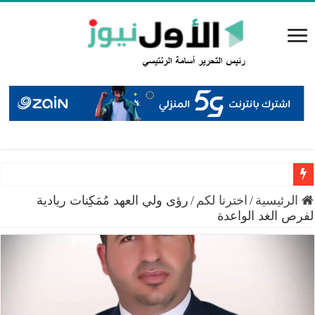
السعايدة: إغلاق 12 محطة محروقات منذ بداية العام وضبط حالات خلط بنزين
الرئيسية
/
اخترنا لكم
/
رؤى ولي العهد مُمَكِنات ريادية
لفرص الغد الواعدة