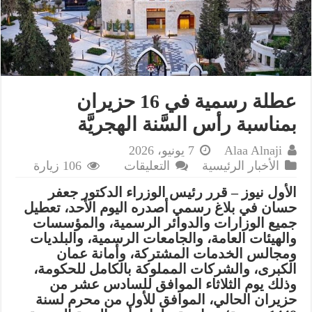
عطلة رسمية في 16 حزيران
بمناسبة رأس السَّنة الهجريَّة
Alaa Alnaji
7 يونيو، 2026
على
الأخبار الرئيسية
التعليقات
106 زيارة
عطلة
الأول نيوز – قرر رئيس الوزراء الدكتور جعفر
رسمية
حسان في بلاغ رسمي أصدره اليوم الأحد، تعطيل
في
جميع الوزارات والدوائر الرسمية، والمؤسسات
16
والهيئات العامة، والجامعات الرسمية، والبلديات
حزيران
ومجالس الخدمات المشتركة، وأمانة عمان
بمناسبة
الكبرى، والشركات المملوكة بالكامل للحكومة،
رأس
وذلك يوم الثلاثاء الموافق للسادس عشر من
السَّنة
حزيران الحالي، الموافق للأول من محرم لسنة
الهجريَّة